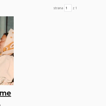
strana
z 1
áme
h