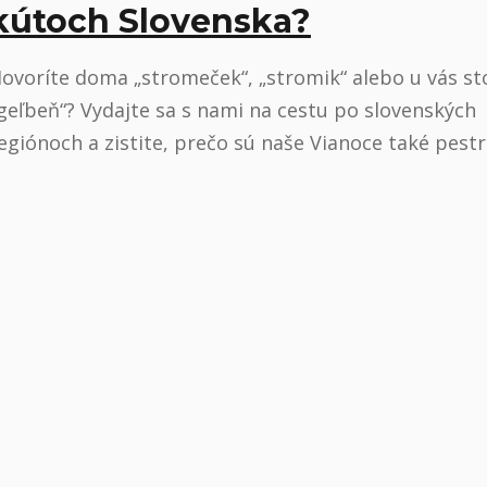
kútoch Slovenska?
ovoríte doma „stromeček“, „stromik“ alebo u vás sto
geľbeň“? Vydajte sa s nami na cestu po slovenských
egiónoch a zistite, prečo sú naše Vianoce také pestr