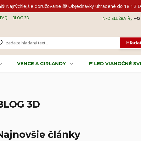
🎁 Najrýchlejšie doručovanie 🎁 Objednávky uhradené do 18.1
FAQ
BLOG 3D
INFO SLUŽBA
+42
Hľada
VENCE A GIRLANDY
🚥 LED VIANOČNÉ S
BLOG 3D
Najnovšie články