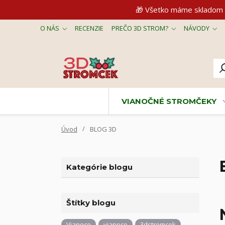
🎁 Všetko máme skladom 
O NÁS
RECENZIE
PREČO 3D STROM?
NÁVODY
VIANOČNÉ STROMČEKY
Úvod
BLOG 3D
Kategórie blogu
Štítky blogu
Vianoce
vianoce
3dstromcek