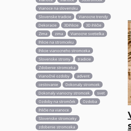
Vianoce na slovensku
Slovenske tradicie
Vianocne trendy
Dekoracie
3Dihlicie
3D ihličie
Zima
zima
Vianocne svetielka
Ihlicie na stromceku
Ihlicie vianocneho stromceka
Slovenske stromy
tradicie
Zdobenie stromceka
Vianočné ozdoby
advent
cestovanie
Dokonaly stromcek
Dokonaly vianocny stromcek
svet
Ozdoby na stromček
Ozdoba
Ihličie na vianoce
Slovenske stromceky
zdobenie stromceka