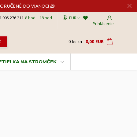
2 DORUČENÉ DO VIANOC! 🎁
1 905 276 211
8 hod. - 18 hod.
EUR
Prihlásenie
0
ks
za
0,00 EUR
ť
VETIELKA NA STROMČEK