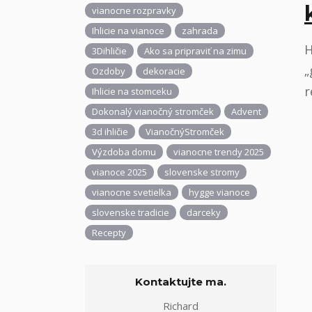
vianocne rozpravky
Ihlicie na vianoce
zahrada
H
3Dihličie
Ako sa pripraviť na zimu
„
Ozdoby
dekoracie
r
Ihlicie na stomceku
Dokonalý vianočný stromček
Advent
3d ihličie
VianočnýStromček
Výzdoba domu
vianocne trendy 2025
vianoce 2025
slovenske stromy
vianocne svetielka
hygge vianoce
slovenske tradicie
darceky
Recepty
Kontaktujte ma.
Richard