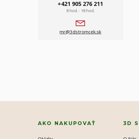
+421 905 276 211
8 hod. - 18 hod.
mr@3dstromcek.sk
AKO NAKUPOVAŤ
3D 
Otázky
O Nás