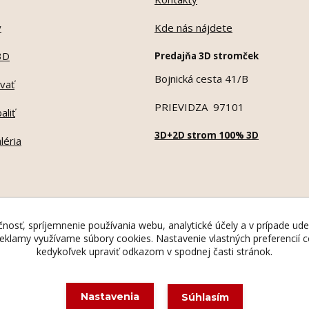
y
Kde nás nájdete
3D
Predajňa 3D stromček
Bojnická cesta 41/B
vať
PRIEVIDZA 97101
aliť
3D+2D strom 100% 3D
léria
nosť, spríjemnenie používania webu, analytické účely a v prípade ude
 reklamy využívame súbory cookies. Nastavenie vlastných preferencií
kedykoľvek upraviť odkazom v spodnej časti stránok.
Ochranná známka Madona Rosa © 1995
Nastavenia
Súhlasím