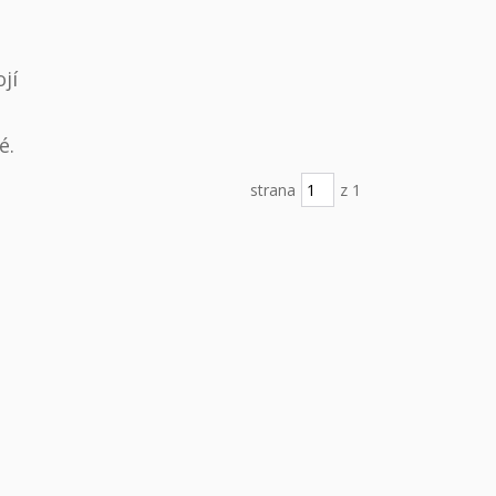
jí
é.
strana
z 1