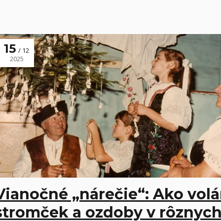
15
12
2025
Vianočné „nárečie“: Ako vol
stromček a ozdoby v rôznyc