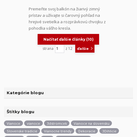
Premeňte svoj balkón na žiarivý zimný
prístav a užívajte si čarovný pohľad na
hrejivé svetielka a rozprávkovú chvojku z
pohodlia vášho kresla.
Načítať ďalšie články (10)
strana
z 12
ďalšie
Kategórie blogu
Štítky blogu
Vianoce
vianoce
3dstromcek
Vianoce na slovensku
Slovenske tradicie
Vianocne trendy
Dekoracie
3Dihlicie