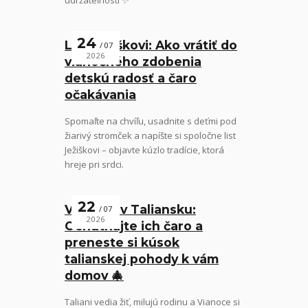
udržateľnosti ✨
24
List Ježiškovi: Ako vrátiť do
07
2026
vianočného zdobenia
detskú radosť a čaro
očakávania
Spomaľte na chvíľu, usadnite s deťmi pod
žiarivý stromček a napíšte si spoločne list
Ježiškovi – objavte kúzlo tradície, ktorá
hreje pri srdci.
22
Vianoce v Taliansku:
07
2026
Ochutnajte ich čaro a
preneste si kúsok
talianskej pohody k vám
domov 🎄
Taliani vedia žiť, milujú rodinu a Vianoce si