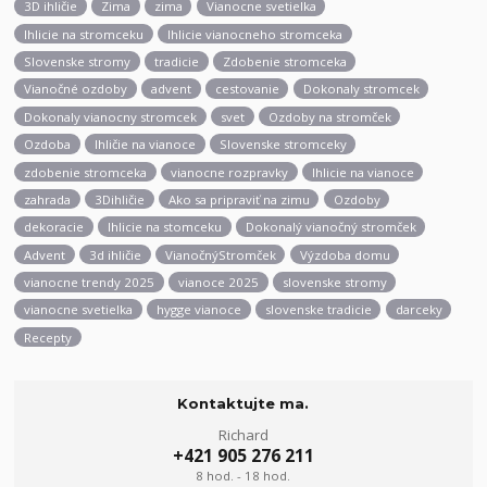
3D ihličie
Zima
zima
Vianocne svetielka
Ihlicie na stromceku
Ihlicie vianocneho stromceka
Slovenske stromy
tradicie
Zdobenie stromceka
Vianočné ozdoby
advent
cestovanie
Dokonaly stromcek
Dokonaly vianocny stromcek
svet
Ozdoby na stromček
Ozdoba
Ihličie na vianoce
Slovenske stromceky
zdobenie stromceka
vianocne rozpravky
Ihlicie na vianoce
zahrada
3Dihličie
Ako sa pripraviť na zimu
Ozdoby
dekoracie
Ihlicie na stomceku
Dokonalý vianočný stromček
Advent
3d ihličie
VianočnýStromček
Výzdoba domu
vianocne trendy 2025
vianoce 2025
slovenske stromy
vianocne svetielka
hygge vianoce
slovenske tradicie
darceky
Recepty
Kontaktujte ma.
Richard
+421 905 276 211
8 hod. - 18 hod.