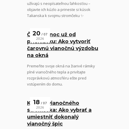
užívajú s neopísateľnou ľahkosťou –
objavte ich kúzlo a prineste si kúsok
Talianska k svojmu stromčeku ✨
20
Čaro Vianoc už od
07
2026
priehlavku: Ako vytvoriť
čarovnú vianočnú výzdobu
na okná
Premeňte svoje okná na žiarivé rámiky
plné vianočného tepla a privítajte
rozprávkovú atmosféru ešte pred
vstúpením do domu.
18
Koruna vianočného
07
2026
stromčeka: Ako vybrať a
umiestniť dokonalý
vianočný špic