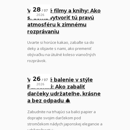
28
Vianočné filmy a knihy: Ako
07
2026
si doma vytvoriť tú pravú
atmosféru k zimnému
rozprávaniu
Uvarte si horúce kakao, zabaľte sa do
deky a objavte s nami, ako premeniť
obývačku na útulné koleso vianočných
rozprávok.
26
Vianočné balenie v stýle
07
2026
Furoshiki: Ako zabaliť
darčeky udržateľne, krásne
a bez odpadu 🎄
Zabudnite na trhajúci sa balici papier a
doprajte svojim darčekom pod
stromčekom nádych japonskej elegancie a