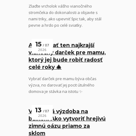
Zlaďte vrcholok vášho vianočného
stromčeka do dokonalosti a objavte s
nami triky, ako upevniť špic tak, aby stál
pevne a hrdo po celé sviatky.
15
Ako vybrať ten najkrajší
07
2026
vianočný darček pre mamu,
ktorý jej bude robiť radosť
celé roky 🎄
Vybrať darček pre mamu býva občas
výzva, no darovať jej pocit útulného
domova je stávka na istotu ✨
13
Vianočná výzdoba na
07
2026
balkón: Ako vytvoriť hrejivú
zimnú oázu priamo za
sklom