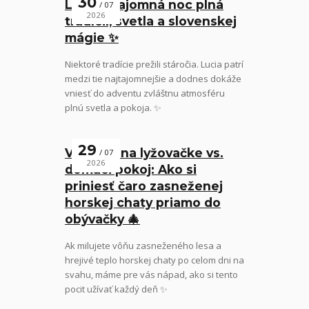
30
Lucia – tajomná noc plná
07
2026
tradícií, svetla a slovenskej
mágie ✨
Niektoré tradície prežili stáročia. Lucia patrí
medzi tie najtajomnejšie a dodnes dokáže
vniesť do adventu zvláštnu atmosféru
plnú svetla a pokoja. ✨
29
Vianoce na lyžovačke vs.
07
2026
domáci pokoj: Ako si
priniesť čaro zasneženej
horskej chaty priamo do
obývačky 🎄
Ak milujete vôňu zasneženého lesa a
hrejivé teplo horskej chaty po celom dni na
svahu, máme pre vás nápad, ako si tento
pocit užívať každý deň ✨