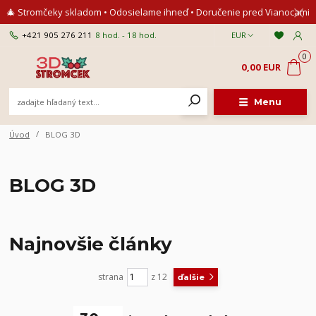
🎄 Stromčeky skladom • Odosielame ihneď • Doručenie pred Vianocami
+421 905 276 211
8 hod. - 18 hod.
EUR
0
0,00 EUR
Menu
Úvod
BLOG 3D
BLOG 3D
Najnovšie články
strana
z 12
ďalšie