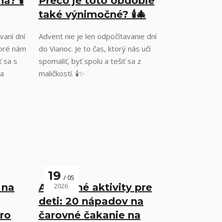
? 🕯️
Prečo je toto obdobie
také výnimočné? 🕯️🎄
vaní dní
Advent nie je len odpočítavanie dní
toré nám
do Vianoc. Je to čas, ktorý nás učí
ť sa s
spomaliť, byť spolu a tešiť sa z
na
maličkostí. 🕯️✨
19
05
 na
Adventné aktivity pre
2026
deti: 20 nápadov na
aro
čarovné čakanie na