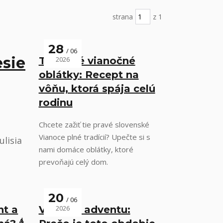
strana
z 1
28
06
esie
Tradičné vianočné
2026
oblátky: Recept na
vôňu, ktorá spája celú
rodinu
Chcete zažiť tie pravé slovenské
Vianoce plné tradícií? Upečte si s
ulisia
nami domáce oblátky, ktoré
prevoňajú celý dom.
20
06
nt a
Význam adventu:
2026