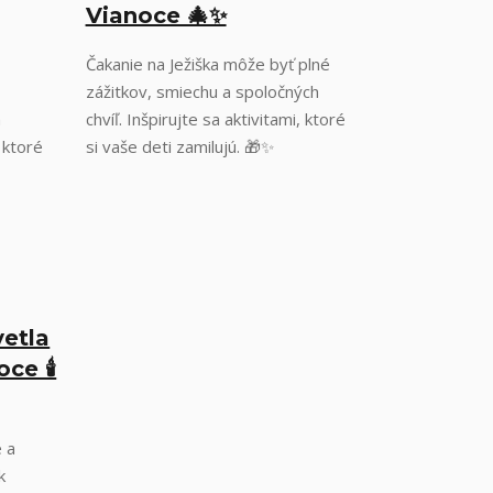
Vianoce 🎄✨
Čakanie na Ježiška môže byť plné
zážitkov, smiechu a spoločných
a
chvíľ. Inšpirujte sa aktivitami, ktoré
 ktoré
si vaše deti zamilujú. 🎁✨
vetla
ce 🕯️
e a
k