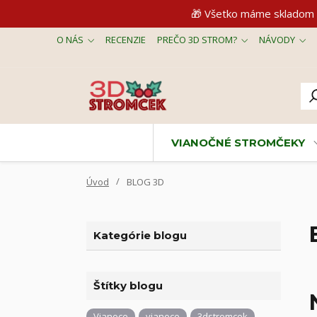
🎁 Všetko máme skladom 
O NÁS
RECENZIE
PREČO 3D STROM?
NÁVODY
VIANOČNÉ STROMČEKY
Úvod
BLOG 3D
Kategórie blogu
Štítky blogu
Vianoce
vianoce
3dstromcek