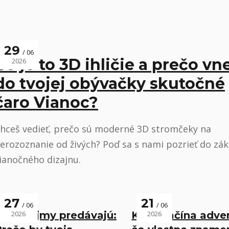
29
06
Čo je to 3D ihličie a prečo vn
2026
do tvojej obývačky skutočné
čaro Vianoc?
hceš vedieť, prečo sú moderné 3D stromčeky na
erozoznanie od živých? Poď sa s nami pozrieť do zák
ianočného dizajnu.
27
21
06
06
Prvé dojmy predávajú:
2026
Kedy začína adve
2026