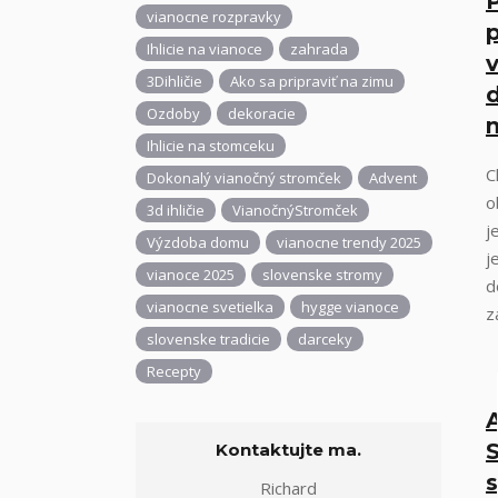
P
vianocne rozpravky
Ihlicie na vianoce
zahrada
3Dihličie
Ako sa pripraviť na zimu
d
Ozdoby
dekoracie
Ihlicie na stomceku
C
Dokonalý vianočný stromček
Advent
o
3d ihličie
VianočnýStromček
j
Výzdoba domu
vianocne trendy 2025
j
vianoce 2025
slovenske stromy
d
vianocne svetielka
hygge vianoce
z
slovenske tradicie
darceky
Recepty
Kontaktujte ma.
s
Richard