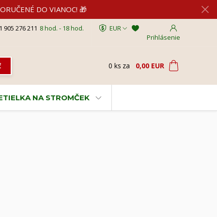
2 DORUČENÉ DO VIANOC! 🎁
1 905 276 211
8 hod. - 18 hod.
EUR
Prihlásenie
0
ks
za
0,00 EUR
ť
VETIELKA NA STROMČEK