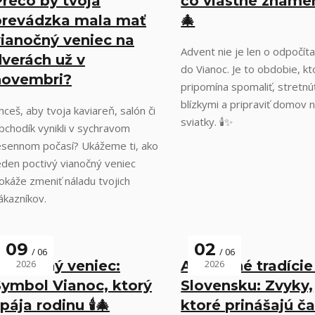
rečo by tvoja
čo vlastne znamená
prevádzka mala mať
🎄
vianočný veniec na
Advent nie je len o odpočíta
verách už v
do Vianoc. Je to obdobie, k
novembri?
pripomína spomaliť, stretnú
blízkymi a pripraviť domov 
hceš, aby tvoja kaviareň, salón či
sviatky. 🕯️✨
bchodík vynikli v sychravom
esennom počasí? Ukážeme ti, ako
eden poctivý vianočný veniec
okáže zmeniť náladu tvojich
ákazníkov.
09
02
06
06
Adventný veniec:
2026
Adventné tradície
2026
Symbol Vianoc, ktorý
Slovensku: Zvyky,
pája rodinu 🕯️🎄
ktoré prinášajú č