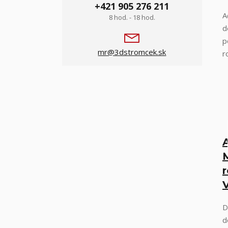
+421 905 276 211
A
8 hod. - 18 hod.
d
p
mr@3dstromcek.sk
r
M
r
D
d