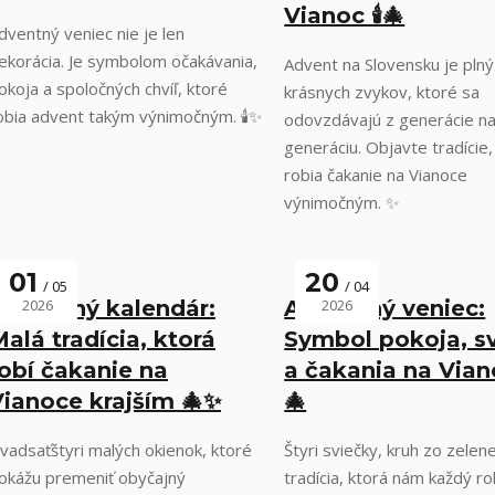
Vianoc 🕯️🎄
dventný veniec nie je len
ekorácia. Je symbolom očakávania,
Advent na Slovensku je plný
okoja a spoločných chvíľ, ktoré
krásnych zvykov, ktoré sa
obia advent takým výnimočným. 🕯️✨
odovzdávajú z generácie n
generáciu. Objavte tradície,
robia čakanie na Vianoce
výnimočným. ✨
01
20
05
04
Adventný kalendár:
2026
Adventný veniec:
2026
alá tradícia, ktorá
Symbol pokoja, s
obí čakanie na
a čakania na Viano
Vianoce krajším 🎄✨
🎄
vadsaťštyri malých okienok, ktoré
Štyri sviečky, kruh zo zelen
okážu premeniť obyčajný
tradícia, ktorá nám každý ro