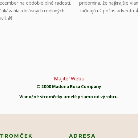
ecember na obdobie plné radosti,
pripomína, že najkrajšie Via
čakávania a krásnych rodinných
začínajú už počas adventu. 
hvíľ. 🎁
Majiteľ Webu
© 2000 Madona Rosa Company
Vianočné stromčeky umelé priamo od výrobcu.
STROMČEK
ADRESA