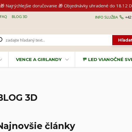
🎁 Najrýchlejšie doručovanie 🎁 Objednávky uhradené do 18.1
FAQ
BLOG 3D
INFO SLUŽBA
+42
Hľada
VENCE A GIRLANDY
🚥 LED VIANOČNÉ S
BLOG 3D
Najnovšie články