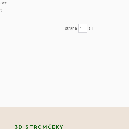
noce
️✨
strana
z 1
3D STROMČEKY