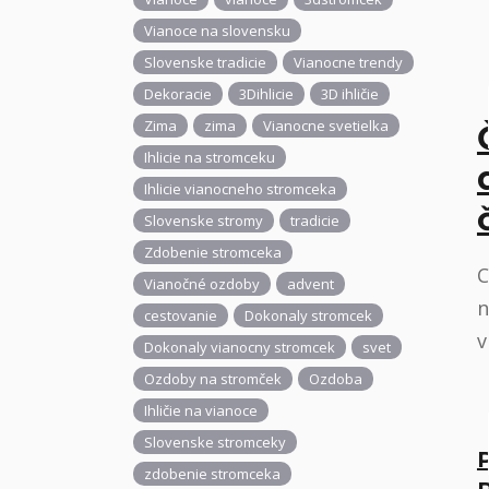
Vianoce na slovensku
Slovenske tradicie
Vianocne trendy
Dekoracie
3Dihlicie
3D ihličie
Zima
zima
Vianocne svetielka
Ihlicie na stromceku
Ihlicie vianocneho stromceka
Slovenske stromy
tradicie
Zdobenie stromceka
C
Vianočné ozdoby
advent
n
cestovanie
Dokonaly stromcek
v
Dokonaly vianocny stromcek
svet
Ozdoby na stromček
Ozdoba
Ihličie na vianoce
Slovenske stromceky
zdobenie stromceka