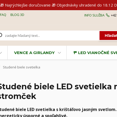
🎁 Najrýchlejšie doručovanie 🎁 Objednávky uhradené do 18.1
FAQ
BLOG 3D
INFO SLUŽBA
+42
Hľada
VENCE A GIRLANDY
🚥 LED VIANOČNÉ S
Studené biele svetielka
Studené biele LED svetielka
stromček
tudené biele LED svetielka s krištáľovo jasným svetlom
nergeticky úsporné a spoľahlivé.