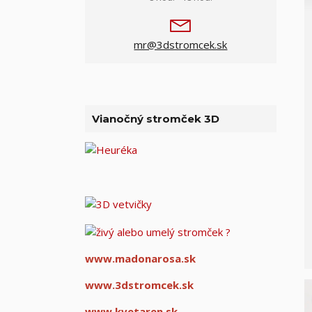
mr@3dstromcek.sk
Vianočný stromček 3D
www.madonarosa.sk
www.3dstromcek.sk
www.kvetaren.sk