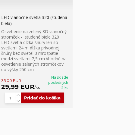
LED vianočné svetlá 320 (studená
biela)
Osvetlenie na zelený 3D vianočný
stromček - studené biele 320
LED svetlá dĺžka šnúry len so
svetlami 24 m dĺžka prívodnej
šnúry bez svietel 3 mrozpätie
medzi svetlami 7,5 cm.Vhodné na
osvetlenie zelených stromčekov
do výšky 250 cm
Na sklade
35,00 EUR
posledných
29,99 EUR
/
ks
5 ks
Pridať do košíka