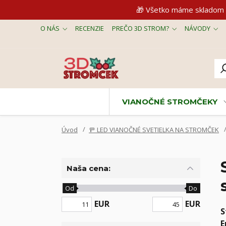
🎁 Všetko máme skladom 
O NÁS
RECENZIE
PREČO 3D STROM?
NÁVODY
VIANOČNÉ STROMČEKY
Úvod
🚥 LED VIANOČNÉ SVETIELKA NA STROMČEK
Naša cena:
Od
Do
EUR
EUR
S
E