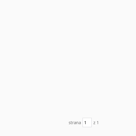
strana
z 1