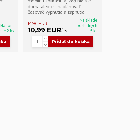
cm
mobilnú aplikáciu aj keď nie ste
doma alebo si naplánovať
časovač vypnutia a zapnutia...
Na sklade
14,90 EUR
Skladom
posledných
10,99 EUR
dné 2 ks
/
ks
5 ks
íka
Pridať do košíka