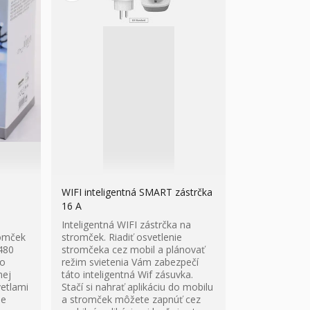
0
WIFI inteligentná SMART zástrčka
16 A
Inteligentná WIFI zástrčka na
romček
stromček. Riadiť osvetlenie
480
stromčeka cez mobil a plánovať
so
režim svietenia Vám zabezpečí
nej
táto inteligentná Wif zásuvka.
etlami
Stačí si nahrať aplikáciu do mobilu
ie
a stromček môžete zapnúť cez