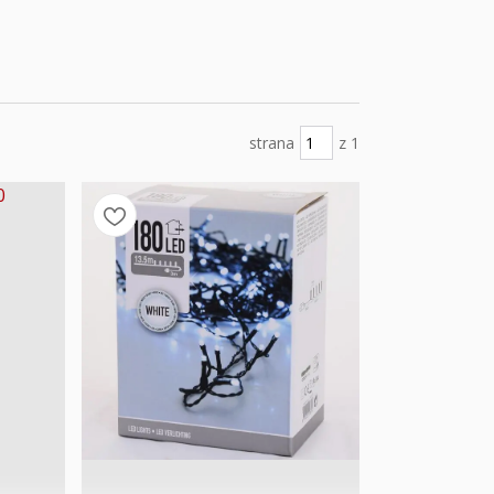
strana
z 1