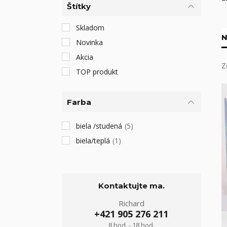
Štítky
Skladom
N
Novinka
Akcia
Z
TOP produkt
Farba
biela /studená
(5)
biela/teplá
(1)
Kontaktujte ma.
Richard
+421 905 276 211
8 hod. - 18 hod.