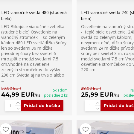
LED vianočné svetlá 480 (studená
LED vianočné svetlá 240 (
biela)
biela)
LED Blikajúce vianočné svetielka
Osvetlenie na vianočný st
(studené biele) Osvetlenie na
- teplé biele osvetlenie, 2
vianočný stromček - so zeleným
svetlá zo zeleným káblom, 
káblom480 LED svetládĺžka šnúry
nevymeniteľné, dĺžka šnúry
len so svetlami 36 m dĺžka
svetlami 24 m dĺžka prívod
prívodnej šnúry bez svietel 6
šnúry bez svietel 3 m, rozp
mrozpätie medzi svetlami 7,5
medzi svetlami 7,5 cm.Vho
cm.Vhodné na osvetlenie
osvetlenie stromčekov do 
zelených stromčekov do výšky
220 cm
290 cm Svietia aj na trvalo alebo
...
50,00 EUR
28,00 EUR
Skladom
N
44,99 EUR
25,99 EUR
/
ks
posledné 2 ks
/
ks
posle
Pridať do košíka
Pridať do koš