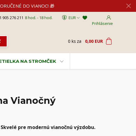
2 DORUČENÉ DO VIANOC! 🎁
1 905 276 211
8 hod. - 18 hod.
EUR
Prihlásenie
0
ks
za
0,00 EUR
ť
VETIELKA NA STROMČEK
 na Vianočný
. Skvelé pre modernú vianočnú výzdobu.