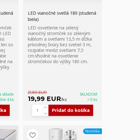
studená
LED vianočné svetlá 180 (studená
biela)
romček
LED osvetlenie na zelený
40 LED
vianočný stromček so zeleným
sú
káblom a svetlami 13,5 m dĺžka
 len so
prívodnej šnúry bez svetiel 3 m,
nej
rozpätie medzi svetlami 7,5
ätie
cm.Vhodné na osvetlenie
dné na
stromčekov do výšky 180 cm.
výšky
21,90 EUR
a sklade
SKLADOM
19,99 EUR
dné 4 ks
/
ks
> 5 ks
íka
Pridať do košíka
Novinka