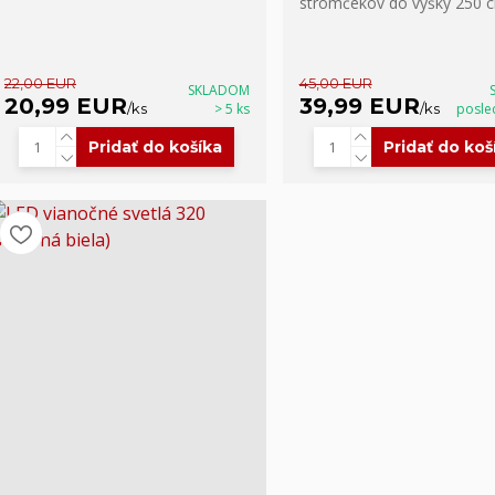
stromčekov do výšky 250 
22,00 EUR
45,00 EUR
SKLADOM
20,99 EUR
39,99 EUR
/
ks
> 5 ks
/
ks
posle
Pridať do košíka
Pridať do koš