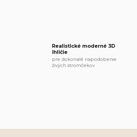
Realistické moderné 3D
ihličie
pre dokonalé napodobenie
živých stromčekov