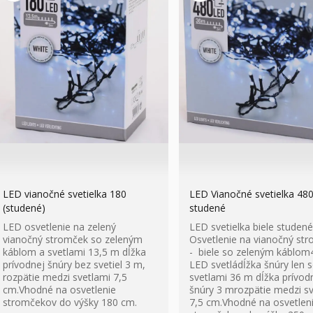
LED vianočné svetielka 180
LED Vianočné svetielka 48
(studené)
studené
LED osvetlenie na zelený
LED svetielka biele studené
vianočný stromček so zeleným
Osvetlenie na vianočný st
káblom a svetlami 13,5 m dĺžka
- biele so zeleným káblom
prívodnej šnúry bez svetiel 3 m,
LED svetládĺžka šnúry len 
rozpätie medzi svetlami 7,5
svetlami 36 m dĺžka prívod
cm.Vhodné na osvetlenie
šnúry 3 mrozpätie medzi sv
stromčekov do výšky 180 cm.
7,5 cm.Vhodné na osvetlen