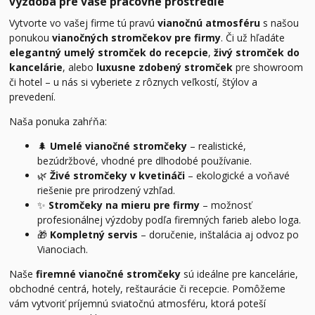
výzdoba pre vaše pracovné prostredie
Vytvorte vo vašej firme tú pravú
vianočnú atmosféru
s našou
ponukou
vianočných stromčekov pre firmy
. Či už hľadáte
elegantný umelý stromček do recepcie
,
živý stromček do
kancelárie
, alebo
luxusne zdobený stromček
pre showroom
či hotel – u nás si vyberiete z rôznych veľkostí, štýlov a
prevedení.
Naša ponuka zahŕňa:
🌲
Umelé vianočné stromčeky
– realistické,
bezúdržbové, vhodné pre dlhodobé používanie.
🌿
Živé stromčeky v kvetináči
– ekologické a voňavé
riešenie pre prirodzený vzhľad.
✨
Stromčeky na mieru pre firmy
– možnosť
profesionálnej výzdoby podľa firemných farieb alebo loga.
🎁
Kompletný servis
– doručenie, inštalácia aj odvoz po
Vianociach.
Naše
firemné vianočné stromčeky
sú ideálne pre kancelárie,
obchodné centrá, hotely, reštaurácie či recepcie. Pomôžeme
vám vytvoriť príjemnú sviatočnú atmosféru, ktorá poteší