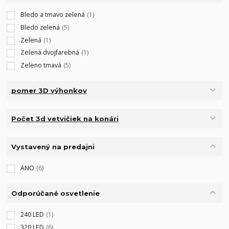
Bledo a tmavo zelená
(1)
Bledo zelená
(5)
Zelená
(1)
Zelená dvojfarebná
(1)
Zeleno tmavá
(5)
pomer 3D výhonkov
Počet 3d vetvičiek na konári
Vystavený na predajni
ANO
(6)
Odporúčané osvetlenie
240 LED
(1)
320 LED
(6)