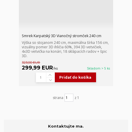
Smrek Karpatský 3D Vianočný stromček 240 cm
Výška so stojanom 240 cm, maximálna šírka 156 cm,
vizuálny pomer 3D ihličia 60%, 394 3D vetvičiek,
4x3D vetvička na konári, 18 sklápacích radov + špic
3D.
323,00 EUR
299,99 EUR
/
ks
Skladom > 5 ks
Pridať do košíka
strana
z 1
Kontaktujte ma.