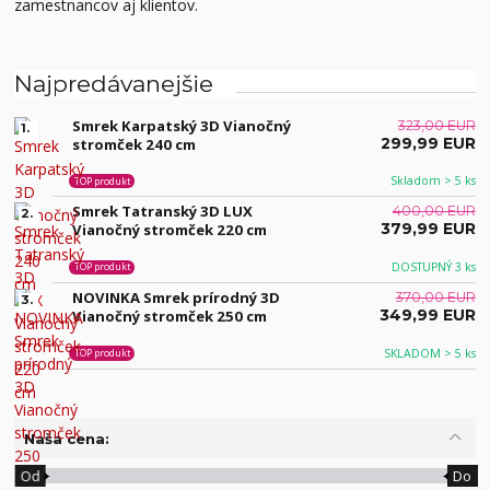
zamestnancov aj klientov.
Najpredávanejšie
Smrek Karpatský 3D Vianočný
323,00 EUR
1.
299,99 EUR
stromček 240 cm
Skladom > 5 ks
TOP produkt
Smrek Tatranský 3D LUX
400,00 EUR
2.
379,99 EUR
Vianočný stromček 220 cm
DOSTUPNÝ 3 ks
TOP produkt
NOVINKA Smrek prírodný 3D
370,00 EUR
3.
349,99 EUR
Vianočný stromček 250 cm
SKLADOM > 5 ks
TOP produkt
Naša cena:
Od
Do