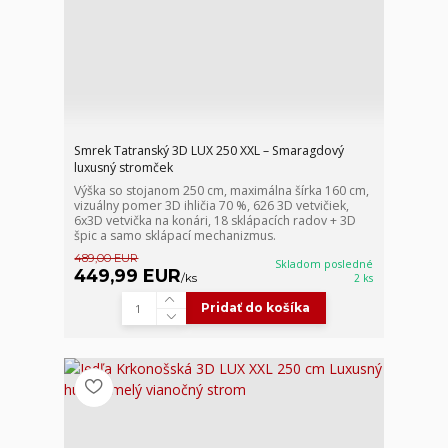
Smrek Tatranský 3D LUX 250 XXL – Smaragdový
luxusný stromček
Výška so stojanom 250 cm, maximálna šírka 160 cm,
vizuálny pomer 3D ihličia 70 %, 626 3D vetvičiek,
6x3D vetvička na konári, 18 sklápacích radov + 3D
špic a samo sklápací mechanizmus.
489,00 EUR
Skladom posledné
449,99 EUR
/
ks
2 ks
Pridať do košíka