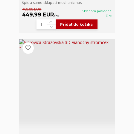
špic a samo sklápací mechanizmus.
489,00 EUR
Skladom posledné
449,99 EUR
/
ks
2 ks
Pridať do košíka