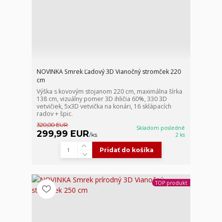
NOVINKA Smrek Ľadový 3D Vianočný stromček 220
cm
Výška s kovovým stojanom 220 cm, maximálna šírka
138 cm, vizuálny pomer 3D ihličia 60%, 330 3D
vetvičiek, 5x3D vetvička na konári, 16 sklápacích
radov + špic.
320,00 EUR
Skladom posledné
299,99 EUR
/
ks
2 ks
Pridať do košíka
TOP produkt