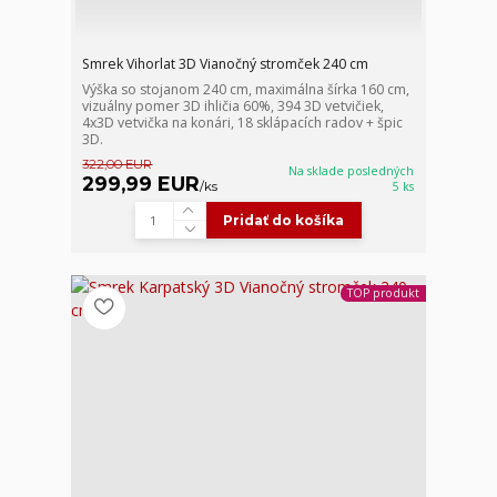
Smrek Vihorlat 3D Vianočný stromček 240 cm
Výška so stojanom 240 cm, maximálna šírka 160 cm,
vizuálny pomer 3D ihličia 60%, 394 3D vetvičiek,
4x3D vetvička na konári, 18 sklápacích radov + špic
3D.
322,00 EUR
Na sklade posledných
299,99 EUR
/
ks
5 ks
Pridať do košíka
TOP produkt