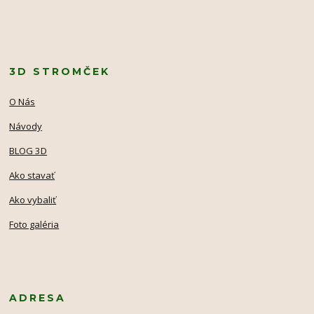
3D STROMČEK
O Nás
Návody
BLOG 3D
Ako stavať
Ako vybaliť
Foto galéria
ADRESA