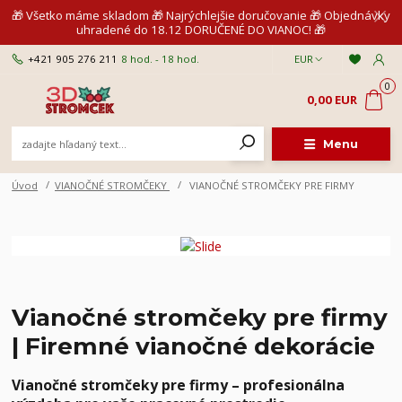
🎁 Všetko máme skladom 🎁 Najrýchlejšie doručovanie 🎁 Objednávky
uhradené do 18.12 DORUČENÉ DO VIANOC! 🎁
+421 905 276 211
8 hod. - 18 hod.
EUR
0
0,00 EUR
Menu
Úvod
VIANOČNÉ STROMČEKY
VIANOČNÉ STROMČEKY PRE FIRMY
Vianočné stromčeky pre firmy
| Firemné vianočné dekorácie
Vianočné stromčeky pre firmy – profesionálna