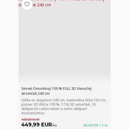
Smrek Omorikový 100 % FULL 3D Vianočný
stromček 240 cm
Výška so stojanom 240 cm, maximálna šírka 156 cm,
pomer 3D ihličia 100 %, 1726 3D vetvičiek, 18
sklápacích radov vetiev a samo sklápací
mechanizmus.
465,00 EUR
449,99 EUR
/
ks
SKLADOM > 5 ks