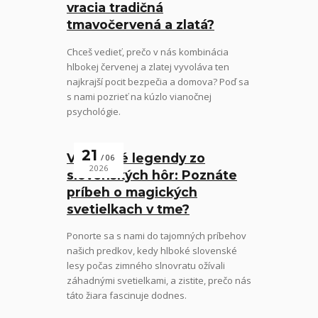
vracia tradičná
tmavočervená a zlatá?
Chceš vedieť, prečo v nás kombinácia
hlbokej červenej a zlatej vyvoláva ten
najkrajší pocit bezpečia a domova? Poď sa
s nami pozrieť na kúzlo vianočnej
psychológie.
21
Vianočné legendy zo
06
2026
slovenských hôr: Poznáte
príbeh o magických
svetielkach v tme?
Ponorte sa s nami do tajomných príbehov
našich predkov, kedy hlboké slovenské
lesy počas zimného slnovratu ožívali
záhadnými svetielkami, a zistite, prečo nás
táto žiara fascinuje dodnes.