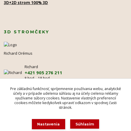
3D+2D strom 100% 3D
3D STROMČEKY
Richard Orémus
Richard
+421 905 276 211
8 hod. - 18 hod.
mr@3dstromcek.sk
Pre základnú funkčnosť, spríjemnenie používania webu, analytické
účely a v prípade udelenia súhlasu aj na účely cielenia reklamy
využívame súbory cookies. Nastavenie vlastných preferencií
cookies môžete kedykoľvek upraviť odkazom v spodnej časti
stránok.
Nastavenia
Súhlasím