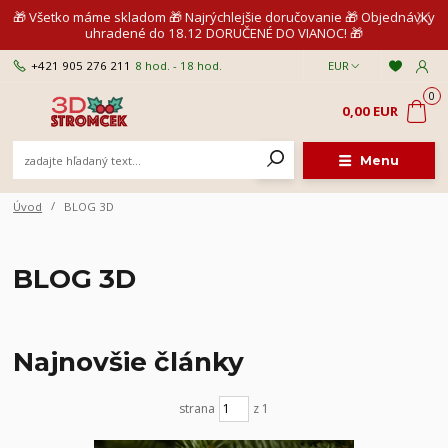
🎁 Všetko máme skladom 🎁 Najrýchlejšie doručovanie 🎁 Objednávky
uhradené do 18.12 DORUČENÉ DO VIANOC! 🎁
+421 905 276 211
8 hod. - 18 hod.
EUR
0
0,00 EUR
Menu
Úvod
BLOG 3D
BLOG 3D
Najnovšie články
strana
z 1