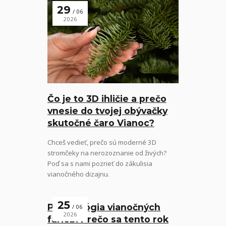
29
06
2026
Čo je to 3D ihličie a prečo
vnesie do tvojej obývačky
skutočné čaro Vianoc?
Chceš vedieť, prečo sú moderné 3D
stromčeky na nerozoznanie od živých?
Poď sa s nami pozrieť do zákulisia
vianočného dizajnu.
25
Psychológia vianočných
06
2026
farieb: Prečo sa tento rok