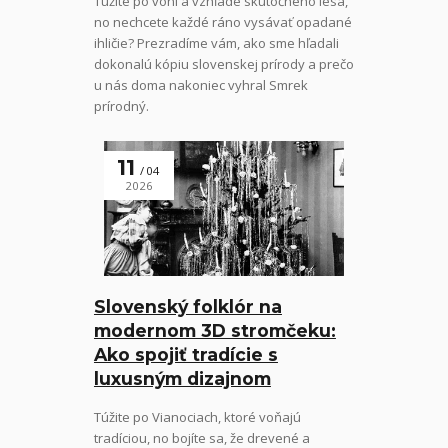
Túžite po vôni a vzhľade skutočného lesa,
no nechcete každé ráno vysávať opadané
ihličie? Prezradíme vám, ako sme hľadali
dokonalú kópiu slovenskej prírody a prečo
u nás doma nakoniec vyhral Smrek
prírodný.
11
04
2026
Slovenský folklór na
modernom 3D stromčeku:
Ako spojiť tradície s
luxusným dizajnom
Túžite po Vianociach, ktoré voňajú
tradíciou, no bojíte sa, že drevené a