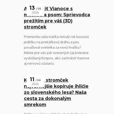
13
Ako prežiť Vianoce s
06
2026
mačkou a psom: Sprievodca
prežitím pre váš (3D)
stromček
Premenila vaša mačka minulý rok luxusnú
jedličku na prekážkovú dráhu a pes
považoval svetielka za novú hračku?
Máme pre vás pár overených (aj bolestne
vyskúšaných) tipov, ako zachrániť Vianoce
aj nervovú sústavu.
11
Ktorý 3D stromček
04
2026
najvernejšie kopíruje ihličie
zo slovenského lesa? Naša
cesta za dokonalým
smrekom