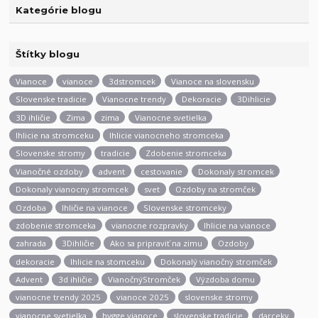
Kategórie blogu
Štítky blogu
Vianoce
vianoce
3dstromcek
Vianoce na slovensku
Slovenske tradicie
Vianocne trendy
Dekoracie
3Dihlicie
3D ihličie
Zima
zima
Vianocne svetielka
Ihlicie na stromceku
Ihlicie vianocneho stromceka
Slovenske stromy
tradicie
Zdobenie stromceka
Vianočné ozdoby
advent
cestovanie
Dokonaly stromcek
Dokonaly vianocny stromcek
svet
Ozdoby na stromček
Ozdoba
Ihličie na vianoce
Slovenske stromceky
zdobenie stromceka
vianocne rozpravky
Ihlicie na vianoce
zahrada
3Dihličie
Ako sa pripraviť na zimu
Ozdoby
dekoracie
Ihlicie na stomceku
Dokonalý vianočný stromček
Advent
3d ihličie
VianočnýStromček
Výzdoba domu
vianocne trendy 2025
vianoce 2025
slovenske stromy
vianocne svetielka
hygge vianoce
slovenske tradicie
darceky