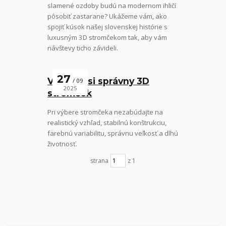
slamené ozdoby budú na modernom ihličí
pôsobiť zastarane? Ukážeme vám, ako
spojiť kúsok našej slovenskej histórie s
luxusným 3D stromčekom tak, aby vám
návštevy ticho závideli.
27
Vyberte si správny 3D
09
2025
stromček
Pri výbere stromčeka nezabúdajte na
realistický vzhľad, stabilnú konštrukciu,
farebnú variabilitu, správnu veľkosť a dlhú
životnosť.
strana
z 1