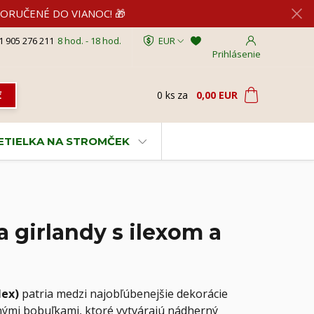
2 DORUČENÉ DO VIANOC! 🎁
1 905 276 211
8 hod. - 18 hod.
EUR
Prihlásenie
0
ks
za
0,00 EUR
ť
VETIELKA NA STROMČEK
 girlandy s ilexom a
lex)
patria medzi najobľúbenejšie dekorácie
nými bobuľkami, ktoré vytvárajú nádherný