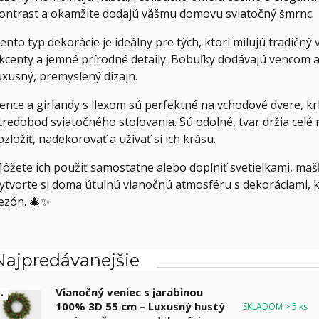
ontrast a okamžite dodajú vášmu domovu sviatočný šmrnc.
ento typ dekorácie je ideálny pre tých, ktorí milujú tradičný 
kcenty a jemné prírodné detaily. Bobuľky dodávajú vencom a
uxusný, premyslený dizajn.
ence a girlandy s ilexom sú perfektné na vchodové dvere, kr
tredobod sviatočného stolovania. Sú odolné, tvar držia celé 
ozložiť, nadekorovať a užívať si ich krásu.
ôžete ich použiť samostatne alebo doplniť svetielkami, mašľ
ytvorte si doma útulnú vianočnú atmosféru s dekoráciami, k
ezón. 🎄✨
Najpredávanejšie
Vianočný veniec s jarabinou
.
100% 3D 55 cm – Luxusný hustý
SKLADOM > 5 ks