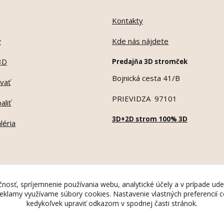
Kontakty
y
Kde nás nájdete
3D
Predajňa 3D stromček
Bojnická cesta 41/B
vať
PRIEVIDZA 97101
aliť
3D+2D strom 100% 3D
léria
nosť, spríjemnenie používania webu, analytické účely a v prípade ude
 reklamy využívame súbory cookies. Nastavenie vlastných preferencií
kedykoľvek upraviť odkazom v spodnej časti stránok.