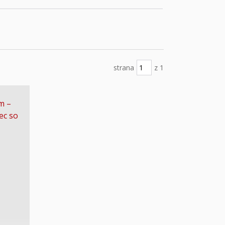
strana
z 1