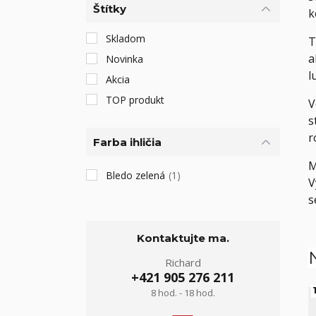
Štítky
k
Skladom
T
a
Novinka
l
Akcia
TOP produkt
V
s
r
Farba ihličia
M
Bledo zelená
(1)
V
s
Kontaktujte ma.
Richard
+421 905 276 211
1
8 hod. - 18 hod.