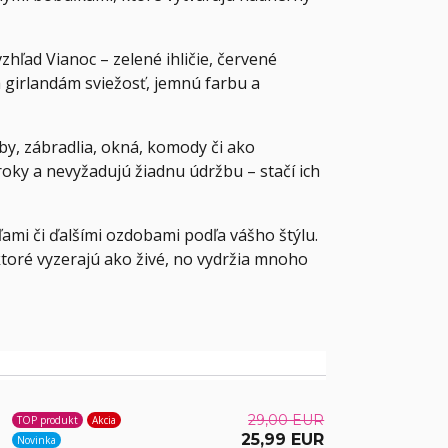
vzhľad Vianoc – zelené ihličie, červené
 girlandám sviežosť, jemnú farbu a
by, zábradlia, okná, komody či ako
roky a nevyžadujú žiadnu údržbu – stačí ich
ami či ďalšími ozdobami podľa vášho štýlu.
toré vyzerajú ako živé, no vydržia mnoho
29,00 EUR
TOP produkt
Akcia
25,99 EUR
Novinka