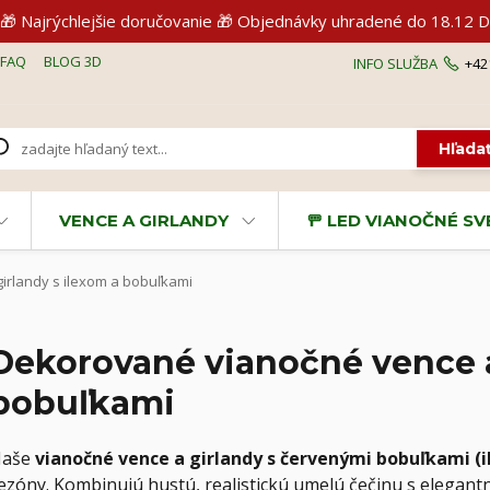
🎁 Najrýchlejšie doručovanie 🎁 Objednávky uhradené do 18.1
FAQ
BLOG 3D
INFO SLUŽBA
+42
Hľada
VENCE A GIRLANDY
🚥 LED VIANOČNÉ S
rlandy s ilexom a bobuľkami
Dekorované vianočné vence a
bobuľkami
aše
vianočné vence a girlandy s červenými bobuľkami (i
ezóny. Kombinujú hustú, realistickú umelú čečinu s elegant