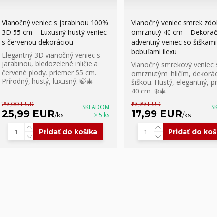
Vianočný veniec s jarabinou 100%
Vianočný veniec smrek zdo
3D 55 cm – Luxusný hustý veniec
omrznutý 40 cm – Dekorač
s červenou dekoráciou
adventný veniec so šiškami
bobuľami ilexu
Elegantný 3D vianočný veniec s
jarabinou, bledozelené ihličie a
Vianočný smrekový veniec 
červené plody, priemer 55 cm.
omrznutým ihličím, dekorác
Prírodný, hustý, luxusný. 🍃🎄
šiškou. Hustý, elegantný, p
40 cm. ❄️🎄
29,00 EUR
19,99 EUR
SKLADOM
S
25,99 EUR
17,99 EUR
/
ks
> 5 ks
/
ks
Pridať do košíka
Pridať do koš