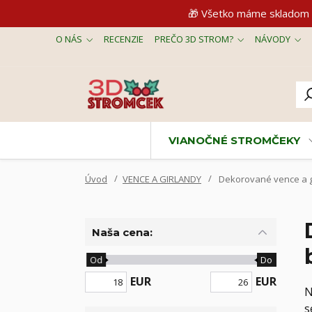
🎁 Všetko máme skladom 
O NÁS
RECENZIE
PREČO 3D STROM?
NÁVODY
VIANOČNÉ STROMČEKY
Úvod
VENCE A GIRLANDY
Dekorované vence a gi
Naša cena:
Od
Do
EUR
EUR
N
s