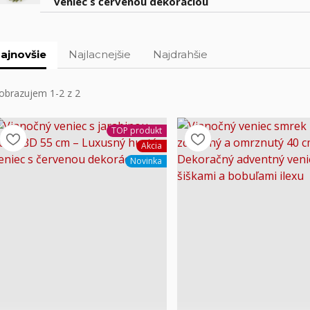
veniec s červenou dekoráciou
ajnovšie
Najlacnejšie
Najdrahšie
obrazujem 1-2 z 2
TOP produkt
Akcia
Novinka