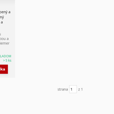
bený a
ný
 a
s
iou a
riemer
KLADOM
> 5 ks
íka
strana
z 1