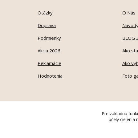
Otázky
O Nás
Doprava
Návod
Podmienky
BLOG 
Akcia 2026
Ako sta
Reklamácie
Ako vyb
Hodnotenia
Foto ga
Pre základnú funkč
účely cielenia