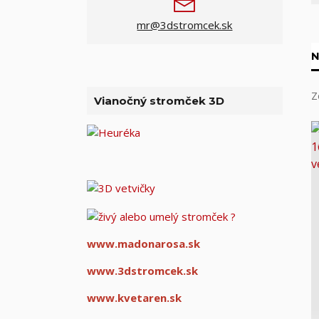
mr@3dstromcek.sk
N
Z
Vianočný stromček 3D
www.madonarosa.sk
www.3dstromcek.sk
www.kvetaren.sk