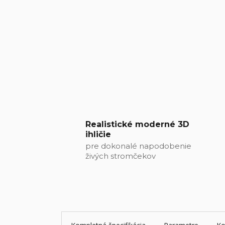
Realistické moderné 3D
ihličie
pre dokonalé napodobenie
živých stromčekov