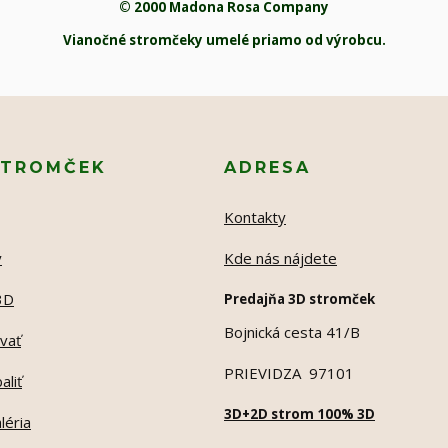
© 2000 Madona Rosa Company
Vianočné stromčeky umelé priamo od výrobcu.
STROMČEK
ADRESA
Kontakty
y
Kde nás nájdete
3D
Predajňa 3D stromček
Bojnická cesta 41/B
vať
PRIEVIDZA 97101
aliť
3D+2D strom 100% 3D
léria