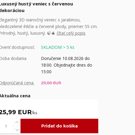
Luxusný hustý veniec s červenou
dekoráciou
Elegantný 3D vianočný veniec s jarabinou,
bledozelené ihličie a červené plody, priemer 55 cm.
Prírodný, hustý, luxusný. 🍃🎄
čítať celý popis
Overiť dostupnosť.
SKLADOM > 5 ks
Doba dodania
Doručenie 10.08.2026 do
18:00. Objednajte dnes do
15:00
Odporúčaná cena.
29,00 EUR
Aktuálna cena
25,99 EUR
/
ks
Pridať do košíka