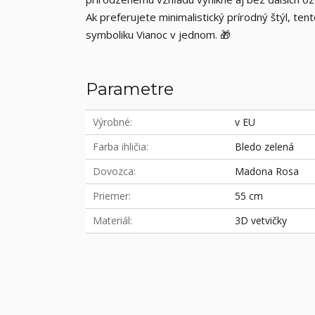
Ak preferujete minimalistický prírodný štýl, ten
symboliku Vianoc v jednom. 🎁
Parametre
Výrobné
v EU
Farba ihličia
Bledo zelená
Dovozca
Madona Rosa
Priemer
55 cm
Materiál
3D vetvičky