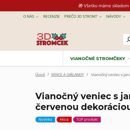
🎁 Všetko máme skladom 
O NÁS
RECENZIE
PREČO 3D STROM?
NÁVODY
VIANOČNÉ STROMČEKY
Úvod
VENCE A GIRLANDY
Vianočný veniec s jar
Vianočný veniec s j
červenou dekorácio
Novinka
Akcia
TOP produkt