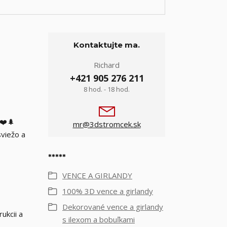
Kontaktujte ma.
Richard
+421 905 276 211
8 hod. - 18 hod.
 ❤️🌲
mr@3dstromcek.sk
sviežo a
*****
VENCE A GIRLANDY
100% 3D vence a girlandy
Dekorované vence a girlandy
ukcii a
s ilexom a bobuľkami