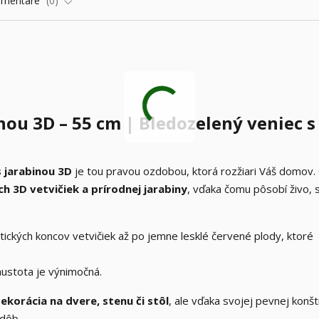
omentáre
0
nou 3D – 55 cm | Bledozelený veniec s
s jarabinou 3D
je tou pravou ozdobou, ktorá rozžiari Váš domov.
h 3D vetvičiek a prírodnej jarabiny
, vďaka čomu pôsobí živo, 
stických koncov vetvičiek až po jemne lesklé červené plody, ktoré
hustota je výnimočná.
ekorácia na dvere, stenu či stôl
, ale vďaka svojej pevnej konštr
zdôb.