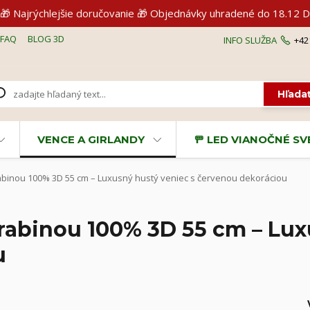
🎁 Najrýchlejšie doručovanie 🎁 Objednávky uhradené do 18.1
FAQ
BLOG 3D
INFO SLUŽBA
+42
Hľada
VENCE A GIRLANDY
🚥 LED VIANOČNÉ S
abinou 100% 3D 55 cm – Luxusný hustý veniec s červenou dekoráciou
arabinou 100% 3D 55 cm – Lux
u