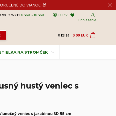
2 DORUČENÉ DO VIANOC! 🎁
1 905 276 211
8 hod. - 18 hod.
EUR
Prihlásenie
0
ks
za
0,00 EUR
ť
VETIELKA NA STROMČEK
usný hustý veniec s
Vianočný veniec s jarabinou 3D 55 cm –