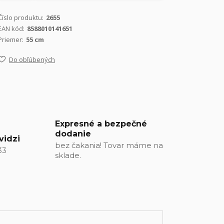
Číslo produktu:
2655
EAN kód:
8588010141651
Priemer:
55 cm
Do obľúbených
Expresné a bezpečné
dodanie
vidzi
bez čakania! Tovar máme na
33
sklade.