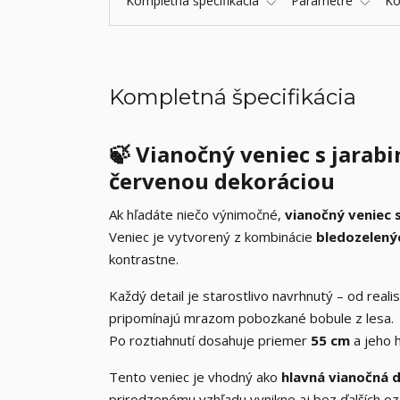
Kompletná špecifikácia
Parametre
K
Kompletná špecifikácia
🍃
Vianočný veniec s jarabi
červenou dekoráciou
Ak hľadáte niečo výnimočné,
vianočný veniec 
Veniec je vytvorený z kombinácie
bledozelenýc
kontrastne.
Každý detail je starostlivo navrhnutý – od reali
pripomínajú mrazom pobozkané bobule z lesa.
Po roztiahnutí dosahuje priemer
55 cm
a jeho 
Tento veniec je vhodný ako
hlavná vianočná d
prirodzenému vzhľadu vynikne aj bez ďalších o