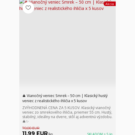
Akcia
🎄 Vianočný veniec Smrek – 50 cm | Klasický hustý
veniec z realistického ihličia x 5 kusov
ZVÝHODNENÁ CENA ZA 5 KUSOV. Klasický vianočný
veniec zo smrekového ihličia, priemer 55 cm. Hustý,
stabilný, ideálny na dvere, stôl aj adventnú výzdobu.
🎄✨
70,00 EUR
11,99 EUR
/
ks
SKLADOM > 5 ks