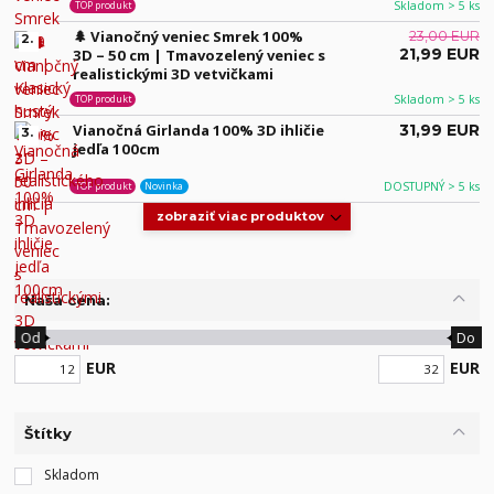
Skladom > 5 ks
TOP produkt
🌲 Vianočný veniec Smrek 100%
23,00 EUR
2.
21,99 EUR
3D – 50 cm | Tmavozelený veniec s
realistickými 3D vetvičkami
Skladom > 5 ks
TOP produkt
Vianočná Girlanda 100% 3D ihličie
31,99 EUR
3.
jedľa 100cm
DOSTUPNÝ > 5 ks
TOP produkt
Novinka
zobraziť viac produktov
Naša cena:
Od
Do
EUR
EUR
Štítky
Skladom