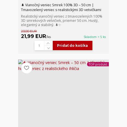
🌲 Vianočný veniec Smrek 100% 3D – 50 cm |
Tmavozelený veniec s realistickými 3D vetvičkami
Realistický vianočný veniec z tmavozelených 100%
3D smrekových vetvičiek, priemer 50 cm. Hustý,
elegantný a stabilný. 🌲✨
23,00 EUR
21,99 EUR
/
ks
Skladom > 5 ks
Pridať do košíka
TOP produkt