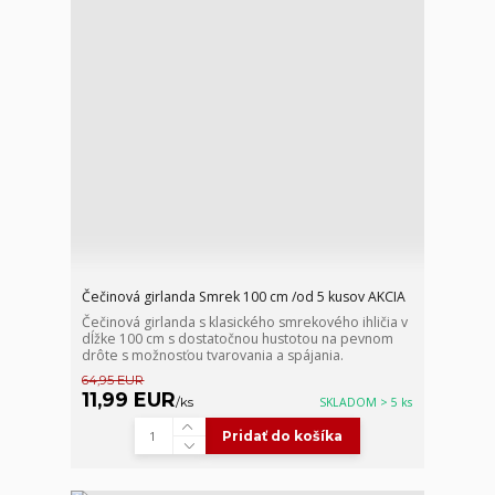
Čečinová girlanda Smrek 100 cm /od 5 kusov AKCIA
Čečinová girlanda s klasického smrekového ihličia v
dĺžke 100 cm s dostatočnou hustotou na pevnom
drôte s možnosťou tvarovania a spájania.
64,95 EUR
11,99 EUR
/
ks
SKLADOM > 5 ks
Pridať do košíka