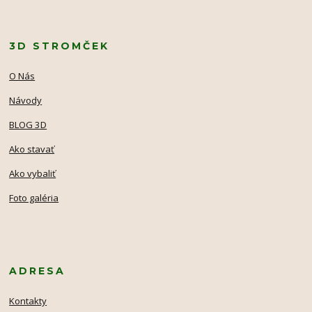
3D STROMČEK
O Nás
Návody
BLOG 3D
Ako stavať
Ako vybaliť
Foto galéria
ADRESA
Kontakty