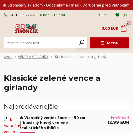
🎄 Stromčeky skladom • Odosielame ihneď • Doručenie pred Vianocami
+421 905 276 211
8 hod. - 18 hod.
EUR
0
0,00 EUR
Menu
Úvod
VENCE A GIRLANDY
Klasické zelené vence a girlandy
Klasické zelené vence a
girlandy
Najpredávanejšie
🎄 Vianočný veniec Smrek – 50 cm
14,00 EUR
1.
12,99 EUR
| Klasický hustý veniec z
realistického ihličia