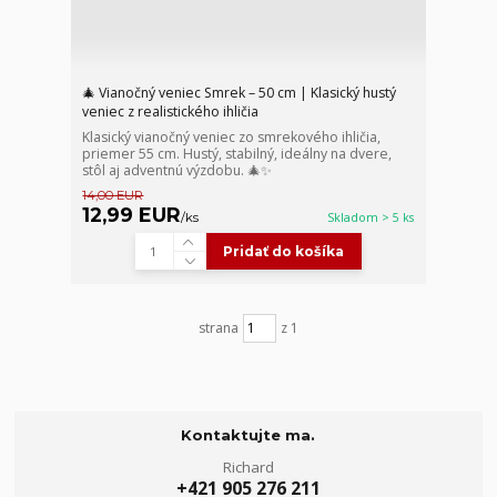
🎄 Vianočný veniec Smrek – 50 cm | Klasický hustý
veniec z realistického ihličia
Klasický vianočný veniec zo smrekového ihličia,
priemer 55 cm. Hustý, stabilný, ideálny na dvere,
stôl aj adventnú výzdobu. 🎄✨
14,00 EUR
12,99 EUR
/
ks
Skladom > 5 ks
Pridať do košíka
strana
z 1
Kontaktujte ma.
Richard
+421 905 276 211