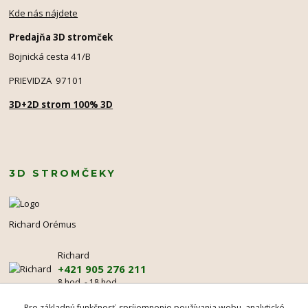
Kde nás nájdete
Predajňa 3D stromček
Bojnická cesta 41/B
PRIEVIDZA 97101
3D+2D strom 100% 3D
3D STROMČEKY
Richard Orémus
Richard
+421 905 276 211
8 hod. - 18 hod.
Pre základnú funkčnosť, spríjemnenie používania webu, analytické