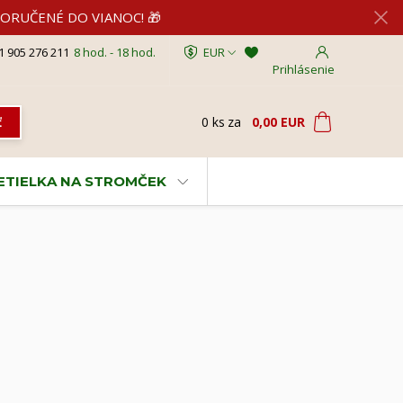
2 DORUČENÉ DO VIANOC! 🎁
1 905 276 211
8 hod. - 18 hod.
EUR
Prihlásenie
0
ks
za
0,00 EUR
ť
VETIELKA NA STROMČEK