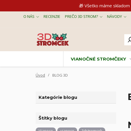
🎁 Všetko máme skladom 
O NÁS
RECENZIE
PREČO 3D STROM?
NÁVODY
VIANOČNÉ STROMČEKY
Úvod
BLOG 3D
Kategórie blogu
Štítky blogu
Vianoce
vianoce
3dstromcek