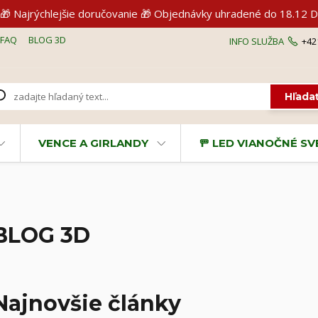
🎁 Najrýchlejšie doručovanie 🎁 Objednávky uhradené do 18.1
FAQ
BLOG 3D
INFO SLUŽBA
+42
Hľada
VENCE A GIRLANDY
🚥 LED VIANOČNÉ S
BLOG 3D
Najnovšie články