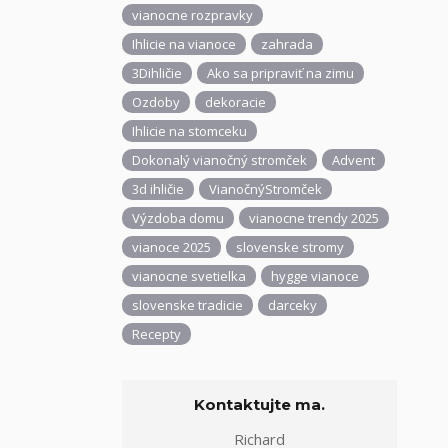
vianocne rozpravky
Ihlicie na vianoce
zahrada
3Dihličie
Ako sa pripraviť na zimu
Ozdoby
dekoracie
Ihlicie na stomceku
Dokonalý vianočný stromček
Advent
3d ihličie
VianočnýStromček
Výzdoba domu
vianocne trendy 2025
vianoce 2025
slovenske stromy
vianocne svetielka
hygge vianoce
slovenske tradicie
darceky
Recepty
Kontaktujte ma.
Richard