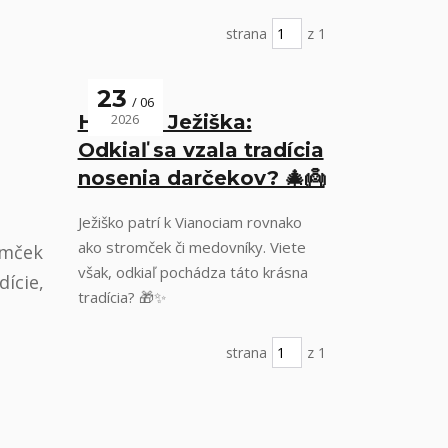
strana
z 1
23
06
História Ježiška:
2026
Odkiaľ sa vzala tradícia
nosenia darčekov? 🎄👼
Ježiško patrí k Vianociam rovnako
ako stromček či medovníky. Viete
omček
však, odkiaľ pochádza táto krásna
dície,
tradícia? 🎁✨
strana
z 1