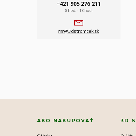
+421 905 276 211
8 hod. - 18 hod.
mr@3dstromcek.sk
AKO NAKUPOVAŤ
3D 
Otázky
O Nás