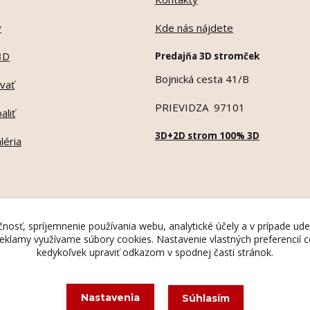
y
Kde nás nájdete
3D
Predajňa 3D stromček
Bojnická cesta 41/B
vať
PRIEVIDZA 97101
aliť
3D+2D strom 100% 3D
léria
nosť, spríjemnenie používania webu, analytické účely a v prípade ude
 reklamy využívame súbory cookies. Nastavenie vlastných preferencií
kedykoľvek upraviť odkazom v spodnej časti stránok.
Ochranná známka Madona Rosa © 1995
Nastavenia
Súhlasím