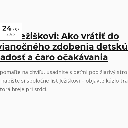
24
07
List Ježiškovi: Ako vrátiť do
2026
vianočného zdobenia detskú
radosť a čaro očakávania
pomaľte na chvíľu, usadnite s deťmi pod žiarivý str
 napíšte si spoločne list Ježiškovi – objavte kúzlo tra
torá hreje pri srdci.