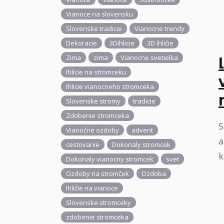
Vianoce na slovensku
Slovenske tradicie
Vianocne trendy
Dekoracie
3Dihlicie
3D ihličie
Zima
zima
Vianocne svetielka
Ihlicie na stromceku
Ihlicie vianocneho stromceka
Slovenske stromy
tradicie
Zdobenie stromceka
S
Vianočné ozdoby
advent
a
cestovanie
Dokonaly stromcek
k
Dokonaly vianocny stromcek
svet
Ozdoby na stromček
Ozdoba
Ihličie na vianoce
Slovenske stromceky
zdobenie stromceka