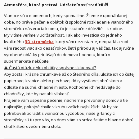
Atmosféra, ktorá pretrvá: Udržateľnosť tradícií 🎁
Vianoce sú o momentoch, kedy spomalíme. Žijeme v uponáhľanej
dobe, no práve pečenie oblátok či spoločné rozkladanie vianočného
stromčeka nás vracia k tomu, čo je skutočne dôležité – k rodine.
My v tíme veríme v udržateľnosť. Tak ako investícia do jedného
kvalitného
3D stromčeka
, ktorý vám nezostarne, neopadá a robí
vám radosť viac ako desať rokov, šetrí prírodu aj váš čas, tak aj ručne
vyrobené oblátky prinášajú do domova hodnotu, ktorú v
supermarkete nekúpite.
🎄 Častá otázka: Ako oblátky správne skladovať?
Aby zostali krásne chrumkavé až do Štedrého dňa, uložte ich do čistej
papierovej krabice alebo plechovej dózy vystlanej obrúskom a
odložte na suché, chladné miesto. Rozhodne ich nedávajte do
chladničky, kde by natiahli vlhkosť.
Prajeme vám úspešné pečenie, nádherne prevoňaný domov a tie
najkrajšie, pokojné chvíle v kruhu vašich najbližších! Ak by ste
potrebovali poradiť s vianočnou výzdobou, naše girlandy či
stromčeky sú tu pre vás, no dnes vám zo srdca želáme hlavne dobrú
chuť k štedrovečernému stolu.