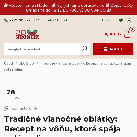
🎁 Všetko máme skladom 🎁 Najrýchlejšie doručovanie 🎁 Objednávky
uhradené do 18.12 DORUČENÉ DO VIANOC! 🎁
+421 905 276 211
8 hod. - 18 hod.
EUR
0
0,00 EUR
Menu
Úvod
BLOG 3D
Tradičné vianočné oblátky: Recept na vôňu, ktorá spája
celú rodinu
28
06
2026
Komentáre (0)
Tradičné vianočné oblátky:
Recept na vôňu, ktorá spája