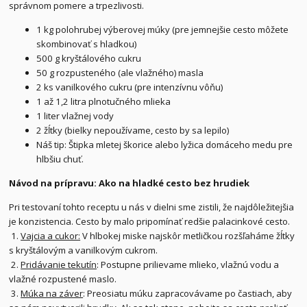
správnom pomere a trpezlivosti.
1 kg polohrubej výberovej múky (pre jemnejšie cesto môžete
skombinovať s hladkou)
500 g kryštálového cukru
50 g rozpusteného (ale vlažného) masla
2 ks vanilkového cukru (pre intenzívnu vôňu)
1 až 1,2 litra plnotučného mlieka
1 liter vlažnej vody
2 žĺtky (bielky nepoužívame, cesto by sa lepilo)
Náš tip: Štipka mletej škorice alebo lyžica domáceho medu pre
hlbšiu chuť.
Návod na prípravu: Ako na hladké cesto bez hrudiek
Pri testovaní tohto receptu u nás v dielni sme zistili, že najdôležitejšia
je konzistencia. Cesto by malo pripomínať redšie palacinkové cesto.
1.
Vajcia a cukor:
V hlbokej miske najskôr metličkou rozšľaháme žĺtky
s kryštálovým a vanilkovým cukrom.
2.
Pridávanie tekutín
: Postupne prilievame mlieko, vlažnú vodu a
vlažné rozpustené maslo.
3.
Múka na záver
: Preosiatu múku zapracovávame po častiach, aby