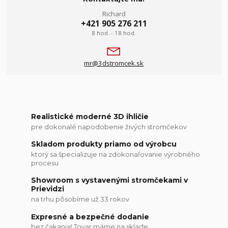
Richard
+421 905 276 211
8 hod. - 18 hod.
mr@3dstromcek.sk
Realistické moderné 3D ihličie
pre dokonalé napodobenie živých stromčekov
Skladom produkty priamo od výrobcu
ktorý sa špecializuje na zdokonaľovanie výrobného
procesu
Showroom s vystavenými stromčekami v
Prievidzi
na trhu pôsobíme už 33 rokov
Expresné a bezpečné dodanie
bez čakania! Tovar máme na sklade.