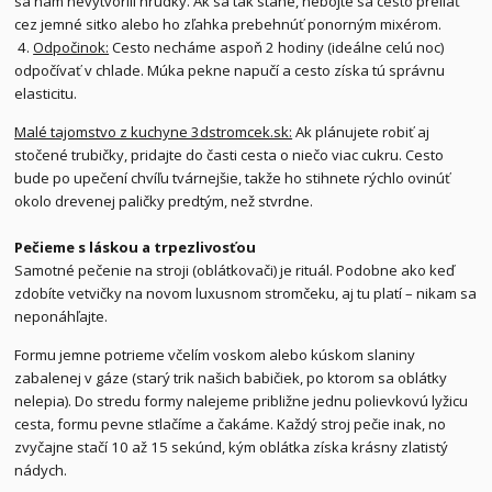
sa nám nevytvorili hrudky. Ak sa tak stane, nebojte sa cesto preliať
cez jemné sitko alebo ho zľahka prebehnúť ponorným mixérom.
4.
Odpočinok:
Cesto necháme aspoň 2 hodiny (ideálne celú noc)
odpočívať v chlade. Múka pekne napučí a cesto získa tú správnu
elasticitu.
Malé tajomstvo z kuchyne 3dstromcek.sk:
Ak plánujete robiť aj
stočené trubičky, pridajte do časti cesta o niečo viac cukru. Cesto
bude po upečení chvíľu tvárnejšie, takže ho stihnete rýchlo ovinúť
okolo drevenej paličky predtým, než stvrdne.
Pečieme s láskou a trpezlivosťou
Samotné pečenie na stroji (oblátkovači) je rituál. Podobne ako keď
zdobíte vetvičky na novom luxusnom stromčeku, aj tu platí – nikam sa
neponáhľajte.
Formu jemne potrieme včelím voskom alebo kúskom slaniny
zabalenej v gáze (starý trik našich babičiek, po ktorom sa oblátky
nelepia). Do stredu formy nalejeme približne jednu polievkovú lyžicu
cesta, formu pevne stlačíme a čakáme. Každý stroj pečie inak, no
zvyčajne stačí 10 až 15 sekúnd, kým oblátka získa krásny zlatistý
nádych.