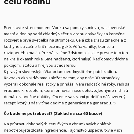
celú rodinu
Predstavte si ten moment. Vonku sa pomaly stmieva, na slovenské
mestá a dediny sadá chladný večer a v rohu obývačky sa konečne
rozsvietia prvé svetielka na stromčeku. Celá izba zrazu zmäkne a z
kuchyne sa začne šíriť niečo magické. Vôňa vanilky, škorice a
roztopeného masla. Pre nás v tíme 3dstromcek.sk je presne toto ten
najkrajší okamih roka. Sme nadšenci, ktorí milujú, keď domov dýchne
pokojom, istotou a hrejivou atmosférou.
K pravým slovenským Vianociam neodmysliteľne patrí tradícia.
Rovnako ako si dávame záležať na tom, aby naše 3D stromčeky
vyzerali dokonale realisticky a prinášali vám radosť dlhé roky, radi sa
vraciame k receptom, ktoré formovali naše detstvo. Jedným z nich sú
domáce vianočné oblátky. Chceme sa s vami podeliť o náš overený
recept, ktorý u nás v tíme dedíme z generácie na generáciu. ✨
Čo budeme potrebovať? (Základ na cca 60 kusov)
Na prípravu dokonalých, tenučkých a chrumkavých oblátok
nepotrebujete zložité ingrediencie. Tajomstvo úspechu tkvie v ich