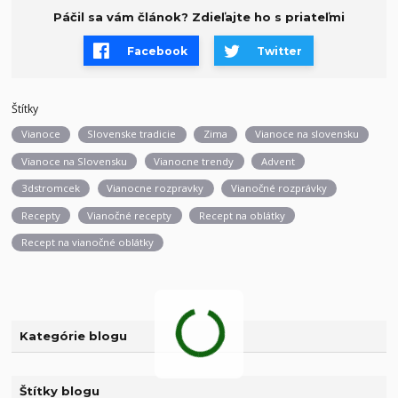
Páčil sa vám článok? Zdieľajte ho s priateľmi
Facebook
Twitter
Štítky
Vianoce
Slovenske tradicie
Zima
Vianoce na slovensku
Vianoce na Slovensku
Vianocne trendy
Advent
3dstromcek
Vianocne rozpravky
Vianočné rozprávky
Recepty
Vianočné recepty
Recept na oblátky
Recept na vianočné oblátky
Kategórie blogu
Štítky blogu