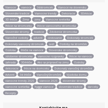
Vianoce
vianoce
3dstromcek
Vianoce na slovensku
Slovenske tradicie
Vianocne trendy
Dekoracie
3Dihlicie
3D ihličie
Zima
zima
Vianocne svetielka
Ihlicie na stromceku
Ihlicie vianocneho stromceka
Slovenske stromy
tradicie
Zdobenie stromceka
Vianočné ozdoby
advent
cestovanie
Dokonaly stromcek
Dokonaly vianocny stromcek
svet
Ozdoby na stromček
Ozdoba
Ihličie na vianoce
Slovenske stromceky
zdobenie stromceka
vianocne rozpravky
Ihlicie na vianoce
zahrada
3Dihličie
Ako sa pripraviť na zimu
Ozdoby
dekoracie
Ihlicie na stomceku
Dokonalý vianočný stromček
Advent
3d ihličie
VianočnýStromček
Výzdoba domu
vianocne trendy 2025
vianoce 2025
slovenske stromy
vianocne svetielka
hygge vianoce
slovenske tradicie
darceky
Recepty
Kontaktujte ma.