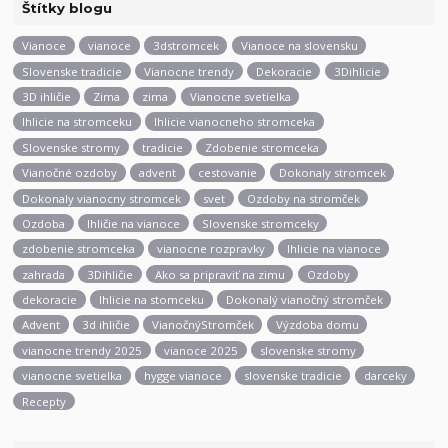
Štítky blogu
Vianoce
vianoce
3dstromcek
Vianoce na slovensku
Slovenske tradicie
Vianocne trendy
Dekoracie
3Dihlicie
3D ihličie
Zima
zima
Vianocne svetielka
Ihlicie na stromceku
Ihlicie vianocneho stromceka
Slovenske stromy
tradicie
Zdobenie stromceka
Vianočné ozdoby
advent
cestovanie
Dokonaly stromcek
Dokonaly vianocny stromcek
svet
Ozdoby na stromček
Ozdoba
Ihličie na vianoce
Slovenske stromceky
zdobenie stromceka
vianocne rozpravky
Ihlicie na vianoce
zahrada
3Dihličie
Ako sa pripraviť na zimu
Ozdoby
dekoracie
Ihlicie na stomceku
Dokonalý vianočný stromček
Advent
3d ihličie
VianočnýStromček
Výzdoba domu
vianocne trendy 2025
vianoce 2025
slovenske stromy
vianocne svetielka
hygge vianoce
slovenske tradicie
darceky
Recepty