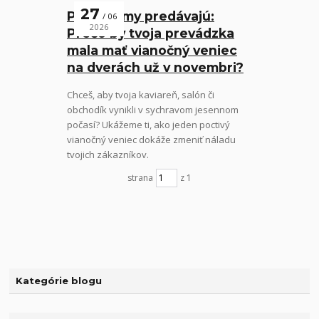
27
Prvé dojmy predávajú:
06
2026
Prečo by tvoja prevádzka
mala mať vianočný veniec
na dverách už v novembri?
Chceš, aby tvoja kaviareň, salón či
obchodík vynikli v sychravom jesennom
počasí? Ukážeme ti, ako jeden poctivý
vianočný veniec dokáže zmeniť náladu
tvojich zákazníkov.
strana
z 1
Kategórie blogu