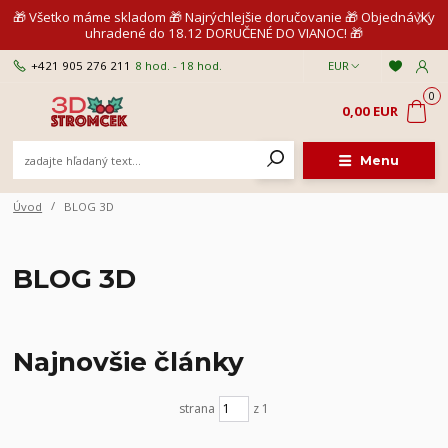
🎁 Všetko máme skladom 🎁 Najrýchlejšie doručovanie 🎁 Objednávky
uhradené do 18.12 DORUČENÉ DO VIANOC! 🎁
+421 905 276 211
8 hod. - 18 hod.
EUR
0
0,00 EUR
Menu
Úvod
BLOG 3D
BLOG 3D
Najnovšie články
strana
z 1