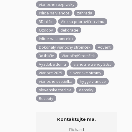
vianocne rozpravky
Ihlicie na vianoce
zahrada
3Dihličie
Ako sa pripraviť na zimu
Ozdoby
dekoracie
Ihlicie na stomceku
Dokonalý vianočný stromček
Advent
3d ihličie
VianočnýStromček
Výzdoba domu
vianocne trendy 2025
vianoce 2025
slovenske stromy
vianocne svetielka
hygge vianoce
slovenske tradicie
darceky
Recepty
Kontaktujte ma.
Richard