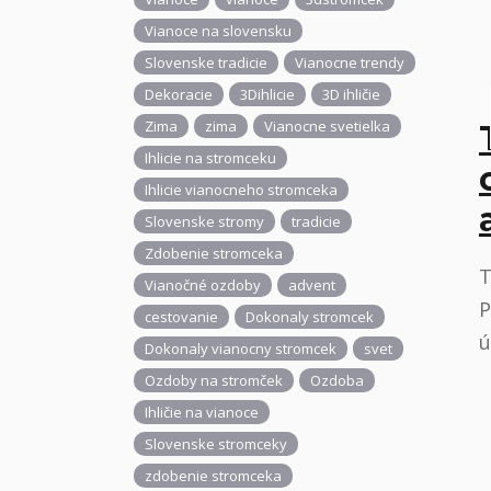
Vianoce na slovensku
Slovenske tradicie
Vianocne trendy
Dekoracie
3Dihlicie
3D ihličie
Zima
zima
Vianocne svetielka
Ihlicie na stromceku
Ihlicie vianocneho stromceka
Slovenske stromy
tradicie
Zdobenie stromceka
T
Vianočné ozdoby
advent
P
cestovanie
Dokonaly stromcek
ú
Dokonaly vianocny stromcek
svet
Ozdoby na stromček
Ozdoba
Ihličie na vianoce
Slovenske stromceky
zdobenie stromceka