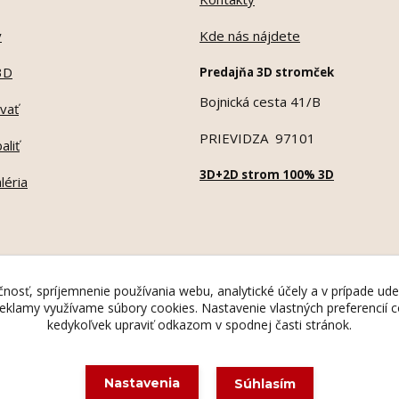
y
Kde nás nájdete
3D
Predajňa 3D stromček
Bojnická cesta 41/B
vať
PRIEVIDZA 97101
aliť
3D+2D strom 100% 3D
léria
nosť, spríjemnenie používania webu, analytické účely a v prípade ude
 reklamy využívame súbory cookies. Nastavenie vlastných preferencií
kedykoľvek upraviť odkazom v spodnej časti stránok.
Ochranná známka Madona Rosa © 1995
Nastavenia
Súhlasím