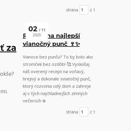
strana
z 1
02
11
Recept na najlepší
2025
vianočný punč 🍷✨
ť za
Vianoce bez punču? To by bolo ako
stromček bez ozdôb! 🥰 Vyskúšaj
náš overený recept na voňavý,
lokše?
hrejivý a dokonale sviatočný punč,
ktorý rozvonia celý dom a zahreje
mi.
aj v tých najchladnejších zimných
večeroch ❄️
strana
z 1