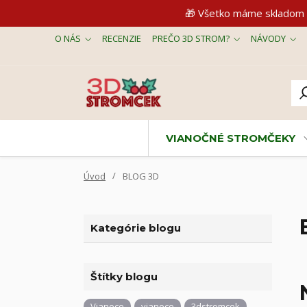
🎁 Všetko máme skladom 
O NÁS
RECENZIE
PREČO 3D STROM?
NÁVODY
VIANOČNÉ STROMČEKY
Úvod
BLOG 3D
Kategórie blogu
Štítky blogu
Vianoce
vianoce
3dstromcek