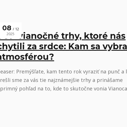
08
12
TOP vianočné trhy, ktoré nás
2025
chytili za srdce: Kam sa vybra
atmosférou?
easer: Premýšľate, kam tento rok vyraziť na punč a 
rešli sme za vás tie najznámejšie trhy a prinášame
primný pohľad na to, kde to skutočne vonia Vianoca