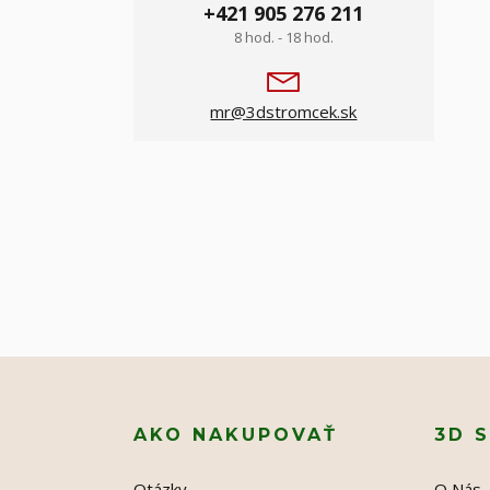
+421 905 276 211
8 hod. - 18 hod.
mr@3dstromcek.sk
AKO NAKUPOVAŤ
3D 
Otázky
O Nás