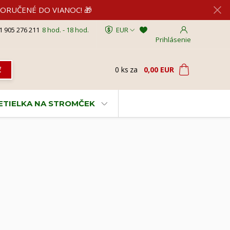
2 DORUČENÉ DO VIANOC! 🎁
1 905 276 211
8 hod. - 18 hod.
EUR
Prihlásenie
0
ks
za
0,00 EUR
ť
VETIELKA NA STROMČEK