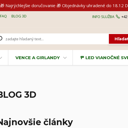
🎁 Najrýchlejšie doručovanie 🎁 Objednávky uhradené do 18.1
FAQ
BLOG 3D
INFO SLUŽBA
+42
Hľada
VENCE A GIRLANDY
🚥 LED VIANOČNÉ S
BLOG 3D
Najnovšie články