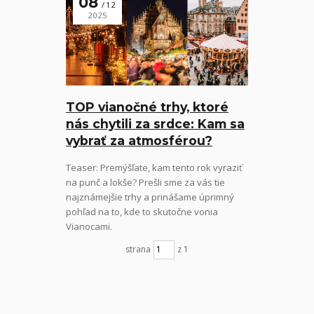
08
12
2025
TOP vianočné trhy, ktoré
nás chytili za srdce: Kam sa
vybrať za atmosférou?
Teaser: Premýšľate, kam tento rok vyraziť
na punč a lokše? Prešli sme za vás tie
najznámejšie trhy a prinášame úprimný
pohľad na to, kde to skutočne vonia
Vianocami.
strana
z 1