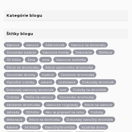
Kategórie blogu
Štítky blogu
Vianoce
vianoce
3dstromcek
Vianoce na slovensku
Slovenske tradicie
Vianocne trendy
Dekoracie
3Dihlicie
3D ihličie
Zima
zima
Vianocne svetielka
Ihlicie na stromceku
Ihlicie vianocneho stromceka
Slovenske stromy
tradicie
Zdobenie stromceka
Vianočné ozdoby
advent
cestovanie
Dokonaly stromcek
Dokonaly vianocny stromcek
svet
Ozdoby na stromček
Ozdoba
Ihličie na vianoce
Slovenske stromceky
zdobenie stromceka
vianocne rozpravky
Ihlicie na vianoce
zahrada
3Dihličie
Ako sa pripraviť na zimu
Ozdoby
dekoracie
Ihlicie na stomceku
Dokonalý vianočný stromček
Advent
3d ihličie
VianočnýStromček
Výzdoba domu