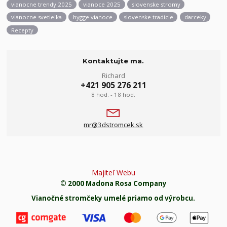
vianocne trendy 2025
vianoce 2025
slovenske stromy
vianocne svetielka
hygge vianoce
slovenske tradicie
darceky
Recepty
Kontaktujte ma.
Richard
+421 905 276 211
8 hod. - 18 hod.
mr@3dstromcek.sk
Majiteľ Webu
© 2000 Madona Rosa Company
Vianočné stromčeky umelé priamo od výrobcu.