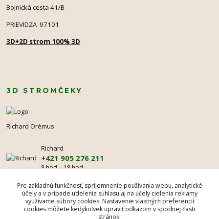
Bojnická cesta 41/B
PRIEVIDZA 97101
3D+2D strom 100% 3D
3D STROMČEKY
Richard Orémus
Richard
+421 905 276 211
8 hod. - 18 hod.
mr@3dstromcek.sk
Pre základnú funkčnosť, spríjemnenie používania webu, analytické
účely a v prípade udelenia súhlasu aj na účely cielenia reklamy
využívame súbory cookies. Nastavenie vlastných preferencií
cookies môžete kedykoľvek upraviť odkazom v spodnej časti
stránok.