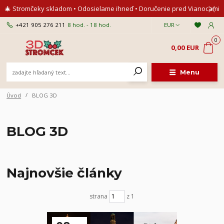
🎄 Stromčeky skladom • Odosielame ihneď • Doručenie pred Vianocami
+421 905 276 211
8 hod. - 18 hod.
EUR
0
0,00 EUR
Menu
Úvod
BLOG 3D
BLOG 3D
Najnovšie články
strana
z 1