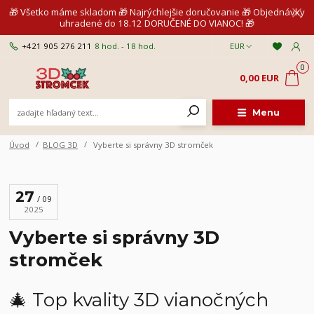
🎁 Všetko máme skladom 🎁 Najrýchlejšie doručovanie 🎁 Objednávky
uhradené do 18.12 DORUČENÉ DO VIANOC! 🎁
+421 905 276 211
8 hod. - 18 hod.
EUR
0
0,00 EUR
Menu
Úvod
BLOG 3D
Vyberte si správny 3D stromček
27
09
2025
Vyberte si správny 3D
stromček
🎄 Top kvality 3D vianočných