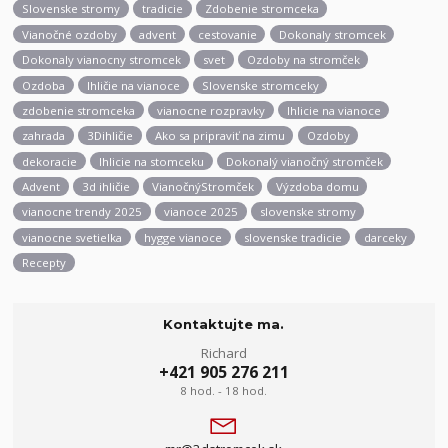
Slovenske stromy
tradicie
Zdobenie stromceka
Vianočné ozdoby
advent
cestovanie
Dokonaly stromcek
Dokonaly vianocny stromcek
svet
Ozdoby na stromček
Ozdoba
Ihličie na vianoce
Slovenske stromceky
zdobenie stromceka
vianocne rozpravky
Ihlicie na vianoce
zahrada
3Dihličie
Ako sa pripraviť na zimu
Ozdoby
dekoracie
Ihlicie na stomceku
Dokonalý vianočný stromček
Advent
3d ihličie
VianočnýStromček
Výzdoba domu
vianocne trendy 2025
vianoce 2025
slovenske stromy
vianocne svetielka
hygge vianoce
slovenske tradicie
darceky
Recepty
Kontaktujte ma.
Richard
+421 905 276 211
8 hod. - 18 hod.