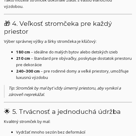
výzdobou.
🎁 4. Veľkosť stromčeka pre každý
priestor
Výber správnej výšky a šírky stromčeka je kľúčový:
180 cm
– ideálne do malých bytov alebo detských izieb
210 cm
– štandard pre obývačky, poskytuje dostatok priestoru
pre dekorácie
240–300 cm
– pre rodinné domy a veľké priestory, umožňuje
luxusnú výzdobu
Tip: Stromček by mal byť vždy úmerný priestoru, aby vynikol a
zároveň neprekážal.
🌟 5. Trvácnosť a jednoduchá údržba
Kvalitný stromček by mal:
Vydržať mnoho sezón bez deformácií