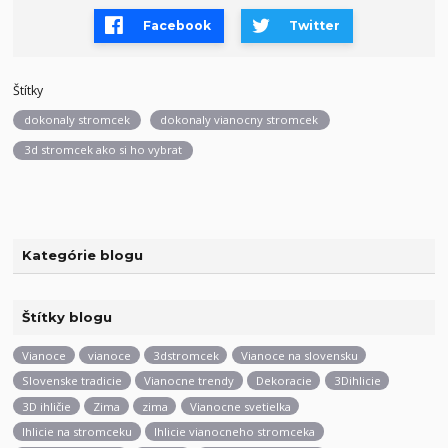
Facebook
Twitter
Štítky
dokonaly stromcek
dokonaly vianocny stromcek
3d stromcek ako si ho vybrat
Kategórie blogu
Štítky blogu
Vianoce
vianoce
3dstromcek
Vianoce na slovensku
Slovenske tradicie
Vianocne trendy
Dekoracie
3Dihlicie
3D ihličie
Zima
zima
Vianocne svetielka
Ihlicie na stromceku
Ihlicie vianocneho stromceka