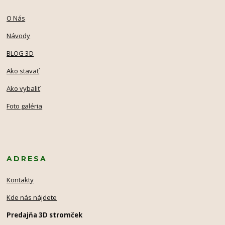
O Nás
Návody
BLOG 3D
Ako stavať
Ako vybaliť
Foto galéria
ADRESA
Kontakty
Kde nás nájdete
Predajňa 3D stromček