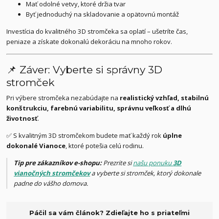
Mať odolné vetvy, ktoré držia tvar
Byť jednoduchý na skladovanie a opätovnú montáž
Investícia do kvalitného 3D stromčeka sa oplatí – ušetríte čas,
peniaze a získate dokonalú dekoráciu na mnoho rokov.
📌 Záver: Vyberte si správny 3D
stromček
Pri výbere stromčeka nezabúdajte na
realistický vzhľad, stabilnú
konštrukciu, farebnú variabilitu, správnu veľkosť a dlhú
životnosť
.
✅ S kvalitným 3D stromčekom budete mať každý rok
úplne
dokonalé Vianoce
, ktoré potešia celú rodinu.
Tip pre zákazníkov e-shopu:
Prezrite si
našu ponuku
3D
vianočných stromčekov
a vyberte si stromček, ktorý dokonale
padne do vášho domova.
Páčil sa vám článok? Zdieľajte ho s priateľmi