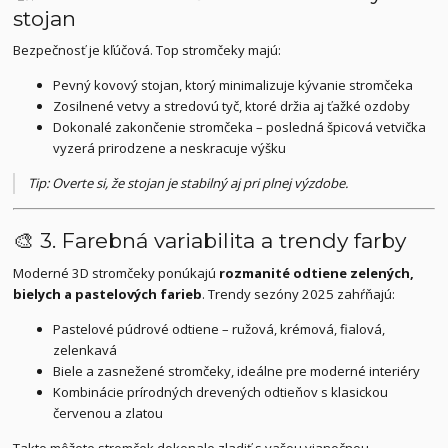
stojan
Bezpečnosť je kľúčová. Top stromčeky majú:
Pevný kovový stojan, ktorý minimalizuje kývanie stromčeka
Zosilnené vetvy a stredovú tyč, ktoré držia aj ťažké ozdoby
Dokonalé zakončenie stromčeka – posledná špicová vetvička
vyzerá prirodzene a neskracuje výšku
Tip: Overte si, že stojan je stabilný aj pri plnej výzdobe.
🎨 3. Farebná variabilita a trendy farby
Moderné 3D stromčeky ponúkajú
rozmanité odtiene zelených,
bielych a pastelových farieb
. Trendy sezóny 2025 zahŕňajú:
Pastelové púdrové odtiene – ružová, krémová, fialová,
zelenkavá
Biele a zasnežené stromčeky, ideálne pre moderné interiéry
Kombinácie prírodných drevených odtieňov s klasickou
červenou a zlatou
Takto môžete stromček dokonale zladiť s vašou vianočnou