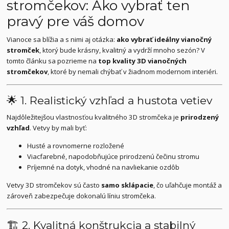
stromčekov: Ako vybrať ten
pravý pre váš domov
Vianoce sa blížia a s nimi aj otázka:
ako vybrať ideálny vianočný
stromček
, ktorý bude krásny, kvalitný a vydrží mnoho sezón? V
tomto článku sa pozrieme na
top kvality 3D vianočných
stromčekov
, ktoré by nemali chýbať v žiadnom modernom interiéri.
🌟 1. Realistický vzhľad a hustota vetiev
Najdôležitejšou vlastnosťou kvalitného 3D stromčeka je
prirodzený
vzhľad
. Vetvy by mali byť:
Husté a rovnomerne rozložené
Viacfarebné, napodobňujúce prirodzenú čečinu stromu
Príjemné na dotyk, vhodné na navliekanie ozdôb
Vetvy 3D stromčekov sú často
samo sklápacie
, čo uľahčuje montáž a
zároveň zabezpečuje dokonalú líniu stromčeka.
🏗️ 2. Kvalitná konštrukcia a stabilný