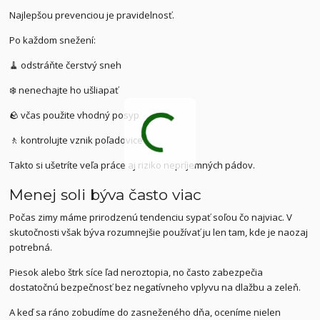
Najlepšou prevenciou je pravidelnosť.
Po každom snežení:
🧹 odstráňte čerstvý sneh
❄️ nenechajte ho ušliapať
🪨 včas použite vhodný posyp
🚶 kontrolujte vznik poľadovice
Takto si ušetríte veľa práce aj riziko nepríjemných pádov.
Menej soli býva často viac
Počas zimy máme prirodzenú tendenciu sypať soľou čo najviac. V
skutočnosti však býva rozumnejšie používať ju len tam, kde je naozaj
potrebná.
Piesok alebo štrk síce ľad neroztopia, no často zabezpečia
dostatočnú bezpečnosť bez negatívneho vplyvu na dlažbu a zeleň.
A keď sa ráno zobudíme do zasneženého dňa, oceníme nielen