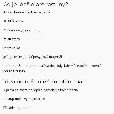
Čo je lepšie pre rastliny?
Ak sa chodník nachádza vedľa:
🌲 ihličnanov
🌷 kvetinových záhonov
🌳 stromov
🌱 trávnika
je šetrnejšie použiť posypový materiál.
Soľ sa totiž postupne dostáva do pôdy, kde môže poškodzovať
korene rastlín.
Ideálne riešenie? Kombinácia
V praxi sa často najlepšie osvedčuje kombinácia.
Postup môže vyzerať takto:
1️⃣ Odhrnúť sneh.