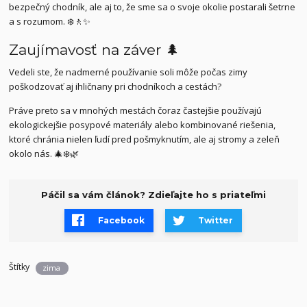
bezpečný chodník, ale aj to, že sme sa o svoje okolie postarali šetrne
a s rozumom. ❄️🚶✨
Zaujímavosť na záver 🌲
Vedeli ste, že nadmerné používanie soli môže počas zimy
poškodzovať aj ihličnany pri chodníkoch a cestách?
Práve preto sa v mnohých mestách čoraz častejšie používajú
ekologickejšie posypové materiály alebo kombinované riešenia,
ktoré chránia nielen ľudí pred pošmyknutím, ale aj stromy a zeleň
okolo nás. 🎄❄️🌿
Páčil sa vám článok? Zdieľajte ho s priateľmi
Facebook
Twitter
Štítky
zima