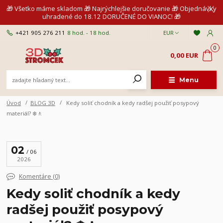
🎁 Všetko máme skladom 🎁 Najrýchlejšie doručovanie 🎁 Objednávky
uhradené do 18.12 DORUČENÉ DO VIANOC! 🎁
+421 905 276 211
8 hod. - 18 hod.
EUR
0
0,00 EUR
Menu
Úvod
BLOG 3D
Kedy soliť chodník a kedy radšej použiť posypový
materiál? ❄️🚶
02
06
2026
Komentáre (0)
Kedy soliť chodník a kedy
radšej použiť posypový