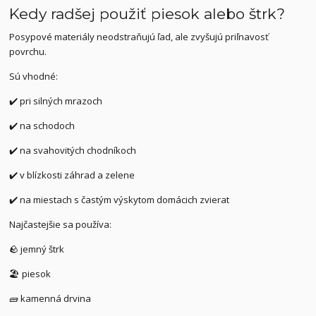
Kedy radšej použiť piesok alebo štrk?
Posypové materiály neodstraňujú ľad, ale zvyšujú priľnavosť
povrchu.
Sú vhodné:
✔️ pri silných mrazoch
✔️ na schodoch
✔️ na svahovitých chodníkoch
✔️ v blízkosti záhrad a zelene
✔️ na miestach s častým výskytom domácich zvierat
Najčastejšie sa používa:
🪨 jemný štrk
🏖️ piesok
🧱 kamenná drvina