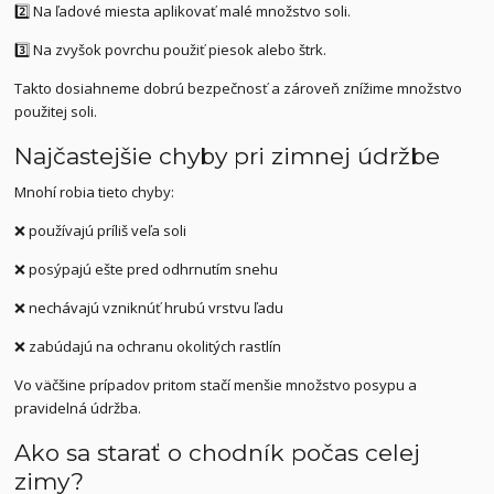
2️⃣ Na ľadové miesta aplikovať malé množstvo soli.
3️⃣ Na zvyšok povrchu použiť piesok alebo štrk.
Takto dosiahneme dobrú bezpečnosť a zároveň znížime množstvo
použitej soli.
Najčastejšie chyby pri zimnej údržbe
Mnohí robia tieto chyby:
❌ používajú príliš veľa soli
❌ posýpajú ešte pred odhrnutím snehu
❌ nechávajú vzniknúť hrubú vrstvu ľadu
❌ zabúdajú na ochranu okolitých rastlín
Vo väčšine prípadov pritom stačí menšie množstvo posypu a
pravidelná údržba.
Ako sa starať o chodník počas celej
zimy?