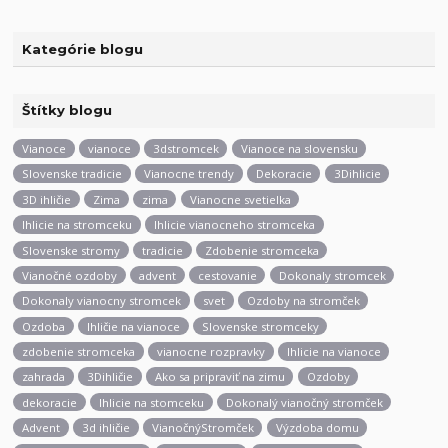
Kategórie blogu
Štítky blogu
Vianoce
vianoce
3dstromcek
Vianoce na slovensku
Slovenske tradicie
Vianocne trendy
Dekoracie
3Dihlicie
3D ihličie
Zima
zima
Vianocne svetielka
Ihlicie na stromceku
Ihlicie vianocneho stromceka
Slovenske stromy
tradicie
Zdobenie stromceka
Vianočné ozdoby
advent
cestovanie
Dokonaly stromcek
Dokonaly vianocny stromcek
svet
Ozdoby na stromček
Ozdoba
Ihličie na vianoce
Slovenske stromceky
zdobenie stromceka
vianocne rozpravky
Ihlicie na vianoce
zahrada
3Dihličie
Ako sa pripraviť na zimu
Ozdoby
dekoracie
Ihlicie na stomceku
Dokonalý vianočný stromček
Advent
3d ihličie
VianočnýStromček
Výzdoba domu