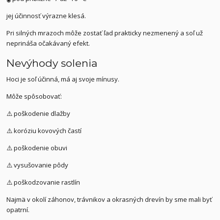
jej účinnosť výrazne klesá.
Pri silných mrazoch môže zostať ľad prakticky nezmenený a soľ už
neprináša očakávaný efekt.
Nevýhody solenia
Hoci je soľ účinná, má aj svoje mínusy.
Môže spôsobovať:
⚠️ poškodenie dlažby
⚠️ koróziu kovových častí
⚠️ poškodenie obuvi
⚠️ vysušovanie pôdy
⚠️ poškodzovanie rastlín
Najmä v okolí záhonov, trávnikov a okrasných drevín by sme mali byť
opatrní.