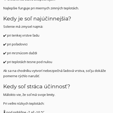
Najlepšie funguje pri miernych zimných teplotách.
Kedy je soľ najúčinnejšia?
Solenie má zmysel najmä:
✔️ pri tenkej vrstve ľadu
✔️ pri poľadovici
✔️ pri mrznúcom daždi
✔️ pri teplotách tesne pod nulou
Ak sa na chodníku vytvorí nebezpečná ľadová vrstva, soľ ju dokáže
pomerne rýchlo narušiť.
Kedy soľ stráca účinnosť?
Málokto vie, že soľ má svoje limity.
Pri veľmi nízkych teplotách:
🌡️ pod približne -7 až -10 °C