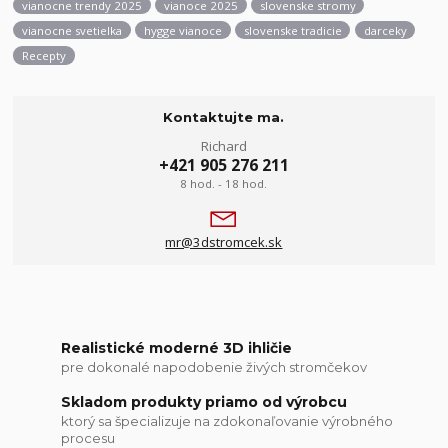
vianocne trendy 2025
vianoce 2025
slovenske stromy
vianocne svetielka
hygge vianoce
slovenske tradicie
darceky
Recepty
Kontaktujte ma.
Richard
+421 905 276 211
8 hod. - 18 hod.
mr@3dstromcek.sk
Realistické moderné 3D ihličie
pre dokonalé napodobenie živých stromčekov
Skladom produkty priamo od výrobcu
ktorý sa špecializuje na zdokonaľovanie výrobného
procesu