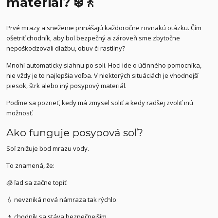
materiál? ❄️🚶
Prvé mrazy a sneženie prinášajú každoročne rovnakú otázku. Čím
ošetriť chodník, aby bol bezpečný a zároveň sme zbytočne
nepoškodzovali dlažbu, obuv či rastliny?
Mnohí automaticky siahnu po soli. Hoci ide o účinného pomocníka,
nie vždy je to najlepšia voľba. V niektorých situáciách je vhodnejší
piesok, štrk alebo iný posypový materiál.
Poďme sa pozrieť, kedy má zmysel soliť a kedy radšej zvoliť inú
možnosť.
Ako funguje posypová soľ?
Soľ znižuje bod mrazu vody.
To znamená, že:
🧊 ľad sa začne topiť
💧 nevzniká nová námraza tak rýchlo
🚶 chodník sa stáva bezpečnejším