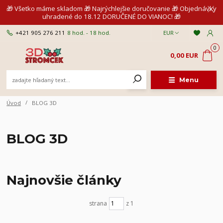
🎁 Všetko máme skladom 🎁 Najrýchlejšie doručovanie 🎁 Objednávky
uhradené do 18.12 DORUČENÉ DO VIANOC! 🎁
+421 905 276 211
8 hod. - 18 hod.
EUR
0
0,00 EUR
Menu
Úvod
BLOG 3D
BLOG 3D
Najnovšie články
strana
z 1