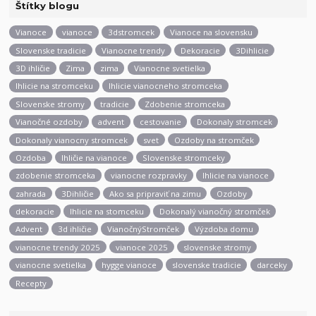
Štítky blogu
Vianoce
vianoce
3dstromcek
Vianoce na slovensku
Slovenske tradicie
Vianocne trendy
Dekoracie
3Dihlicie
3D ihličie
Zima
zima
Vianocne svetielka
Ihlicie na stromceku
Ihlicie vianocneho stromceka
Slovenske stromy
tradicie
Zdobenie stromceka
Vianočné ozdoby
advent
cestovanie
Dokonaly stromcek
Dokonaly vianocny stromcek
svet
Ozdoby na stromček
Ozdoba
Ihličie na vianoce
Slovenske stromceky
zdobenie stromceka
vianocne rozpravky
Ihlicie na vianoce
zahrada
3Dihličie
Ako sa pripraviť na zimu
Ozdoby
dekoracie
Ihlicie na stomceku
Dokonalý vianočný stromček
Advent
3d ihličie
VianočnýStromček
Výzdoba domu
vianocne trendy 2025
vianoce 2025
slovenske stromy
vianocne svetielka
hygge vianoce
slovenske tradicie
darceky
Recepty