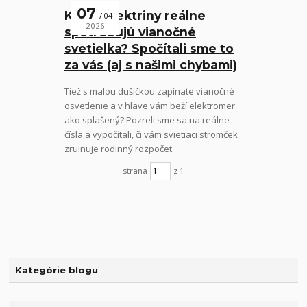
07
Koľko elektriny reálne
04
2026
spotrebujú vianočné
svetielka? Spočítali sme to
za vás (aj s našimi chybami)
Tiež s malou dušičkou zapínate vianočné
osvetlenie a v hlave vám beží elektromer
ako splašený? Pozreli sme sa na reálne
čísla a vypočítali, či vám svietiaci stromček
zruinuje rodinný rozpočet.
strana
z 1
Kategórie blogu