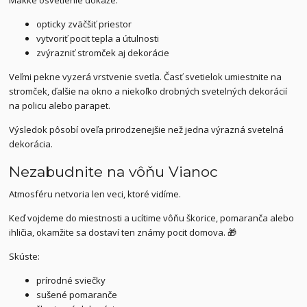
opticky zväčšiť priestor
vytvoriť pocit tepla a útulnosti
zvýrazniť stromček aj dekorácie
Veľmi pekne vyzerá vrstvenie svetla. Časť svetielok umiestnite na
stromček, ďalšie na okno a niekoľko drobných svetelných dekorácií
na policu alebo parapet.
Výsledok pôsobí oveľa prirodzenejšie než jedna výrazná svetelná
dekorácia.
Nezabudnite na vôňu Vianoc
Atmosféru netvoria len veci, ktoré vidíme.
Keď vojdeme do miestnosti a ucítime vôňu škorice, pomaranča alebo
ihličia, okamžite sa dostaví ten známy pocit domova. 🎁
Skúste:
prírodné sviečky
sušené pomaranče