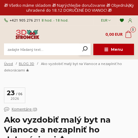
🎁 Všetko máme skladom 🎁 Najrýchlejšie doručovanie 🎁 Objednávky
uhradené do 18.12 DORUČENÉ DO VIANOC! 🎁
+421 905 276 211
8 hod. - 18 hod.
EUR
0
0,00 EUR
Menu
Úvod
BLOG 3D
Ako vyzdobiť malý byt na Vianoce a nezaplniť ho
dekoráciami 🎄
23
06
2026
Komentáre (0)
Ako vyzdobiť malý byt na
Vianoce a nezaplniť ho