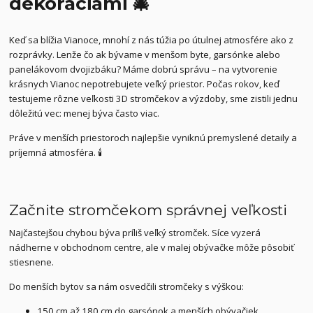
dekoráciami 🎄
Keď sa blížia Vianoce, mnohí z nás túžia po útulnej atmosfére ako z
rozprávky. Lenže čo ak bývame v menšom byte, garsónke alebo
panelákovom dvojizbáku? Máme dobrú správu – na vytvorenie
krásnych Vianoc nepotrebujete veľký priestor. Počas rokov, keď
testujeme rôzne veľkosti 3D stromčekov a výzdoby, sme zistili jednu
dôležitú vec: menej býva často viac.
Práve v menších priestoroch najlepšie vyniknú premyslené detaily a
príjemná atmosféra. 🕯️
Začnite stromčekom správnej veľkosti
Najčastejšou chybou býva príliš veľký stromček. Síce vyzerá
nádherne v obchodnom centre, ale v malej obývačke môže pôsobiť
stiesnene.
Do menších bytov sa nám osvedčili stromčeky s výškou:
150 cm až 180 cm do garsónok a menších obývačiek