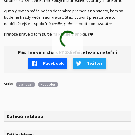
stromčeka, svetielok a niekoľkých starostlivo vybraných dekorácií.
Aj malý byt sa môže počas decembra premeniť na miesto, kam sa
budeme každý večer radi vracať. Stačí vytvoriť priestor pre to
najdôležitejšie – spoločné chvíle, pokoj a pocit domova. 🎄✨
Pretože práve o tom sú tie najkrajšie Vianoce. 🕯️❤️
Páčil sa vám článok? Zdieľajte ho s priateľmi
Facebook
Twitter
Štítky
vianoce
vyzdoba
Kategórie blogu
Štítky blogu