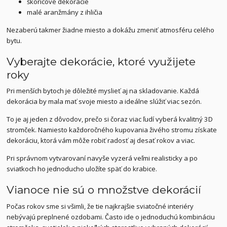
škoricové dekorácie
malé aranžmány z ihličia
Nezaberú takmer žiadne miesto a dokážu zmeniť atmosféru celého
bytu.
Vyberajte dekorácie, ktoré využijete
roky
Pri menších bytoch je dôležité myslieť aj na skladovanie. Každá
dekorácia by mala mať svoje miesto a ideálne slúžiť viac sezón.
To je aj jeden z dôvodov, prečo si čoraz viac ľudí vyberá kvalitný 3D
stromček. Namiesto každoročného kupovania živého stromu získate
dekoráciu, ktorá vám môže robiť radosť aj desať rokov a viac.
Pri správnom vytvarovaní navyše vyzerá veľmi realisticky a po
sviatkoch ho jednoducho uložíte späť do krabice.
Vianoce nie sú o množstve dekorácií
Počas rokov sme si všimli, že tie najkrajšie sviatočné interiéry
nebývajú preplnené ozdobami. Často ide o jednoduchú kombináciu