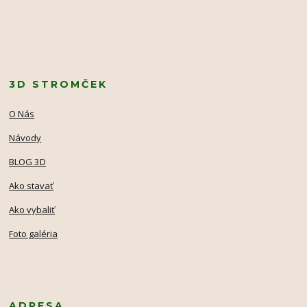
3D STROMČEK
O Nás
Návody
BLOG 3D
Ako stavať
Ako vybaliť
Foto galéria
ADRESA