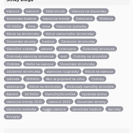
Vianoce
vianoce
3dstromcek
Vianoce na slovensku
Slovenske tradicie
Vianocne trendy
Dekoracie
3Dihlicie
3D ihličie
Zima
zima
Vianocne svetielka
Ihlicie na stromceku
Ihlicie vianocneho stromceka
Slovenske stromy
tradicie
Zdobenie stromceka
Vianočné ozdoby
advent
cestovanie
Dokonaly stromcek
Dokonaly vianocny stromcek
svet
Ozdoby na stromček
Ozdoba
Ihličie na vianoce
Slovenske stromceky
zdobenie stromceka
vianocne rozpravky
Ihlicie na vianoce
zahrada
3Dihličie
Ako sa pripraviť na zimu
Ozdoby
dekoracie
Ihlicie na stomceku
Dokonalý vianočný stromček
Advent
3d ihličie
VianočnýStromček
Výzdoba domu
vianocne trendy 2025
vianoce 2025
slovenske stromy
vianocne svetielka
hygge vianoce
slovenske tradicie
darceky
Recepty