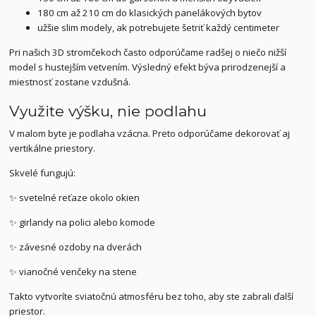
180 cm až 210 cm do klasických panelákových bytov
užšie slim modely, ak potrebujete šetriť každý centimeter
Pri našich 3D stromčekoch často odporúčame radšej o niečo nižší
model s hustejším vetvením. Výsledný efekt býva prirodzenejší a
miestnosť zostane vzdušná.
Využite výšku, nie podlahu
V malom byte je podlaha vzácna. Preto odporúčame dekorovať aj
vertikálne priestory.
Skvelé fungujú:
✨ svetelné reťaze okolo okien
✨ girlandy na polici alebo komode
✨ závesné ozdoby na dverách
✨ vianočné venčeky na stene
Takto vytvoríte sviatočnú atmosféru bez toho, aby ste zabrali ďalší
priestor.