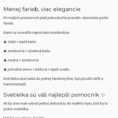
Menej farieb, viac elegancie
Pri malých priestoroch platí jednoduché pravidlo: obmedzte počet
farieb.
Nami sa osvedčili najmä tieto kombinácie:
🎄 zlatá + teplá biela
🎄 strieborná + studená biela
🎄 modrá + strieborná
🎄 prírodné drevo + béžová + teplé svetlo
Keď dekorácie ladia do jednej farebnej línie, byt pôsobí väčší a
harmonickejší.
Svetielka sú váš najlepší pomocník ✨
Ak by sme mali vybrať jedinú dekoráciu do malého bytu, boli by to
práve svetielka.
Mäkké osvetlenie dokáže: