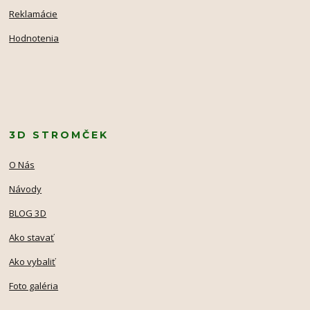
Reklamácie
Hodnotenia
3D STROMČEK
O Nás
Návody
BLOG 3D
Ako stavať
Ako vybaliť
Foto galéria