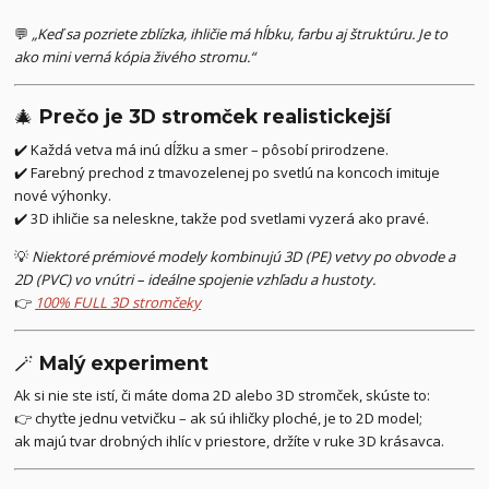
💬
„Keď sa pozriete zblízka, ihličie má hĺbku, farbu aj štruktúru. Je to
ako mini verná kópia živého stromu.“
🎄
Prečo je 3D stromček realistickejší
✔️ Každá vetva má inú dĺžku a smer – pôsobí prirodzene.
✔️ Farebný prechod z tmavozelenej po svetlú na koncoch imituje
nové výhonky.
✔️ 3D ihličie sa neleskne, takže pod svetlami vyzerá ako pravé.
💡
Niektoré prémiové modely kombinujú 3D (PE) vetvy po obvode a
2D (PVC) vo vnútri – ideálne spojenie vzhľadu a hustoty.
👉
100% FULL 3D stromčeky
🪄
Malý experiment
Ak si nie ste istí, či máte doma 2D alebo 3D stromček, skúste to:
👉 chyťte jednu vetvičku – ak sú ihličky ploché, je to 2D model;
ak majú tvar drobných ihlíc v priestore, držíte v ruke 3D krásavca.