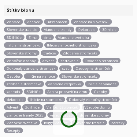
Štítky blogu
Vianoce
vianoce
3dstromcek
Vianoce na slovensku
Slovenske tradicie
Vianocne trendy
Dekoracie
3Dihlicie
3D ihličie
Zima
zima
Vianocne svetielka
Ihlicie na stromceku
Ihlicie vianocneho stromceka
Slovenske stromy
tradicie
Zdobenie stromceka
Vianočné ozdoby
advent
cestovanie
Dokonaly stromcek
Dokonaly vianocny stromcek
svet
Ozdoby na stromček
Ozdoba
Ihličie na vianoce
Slovenske stromceky
zdobenie stromceka
vianocne rozpravky
Ihlicie na vianoce
zahrada
3Dihličie
Ako sa pripraviť na zimu
Ozdoby
dekoracie
Ihlicie na stomceku
Dokonalý vianočný stromček
Advent
3d ihličie
VianočnýStromček
Výzdoba domu
vianocne trendy 2025
vianoce 2025
slovenske stromy
vianocne svetielka
hygge vianoce
slovenske tradicie
darceky
Recepty