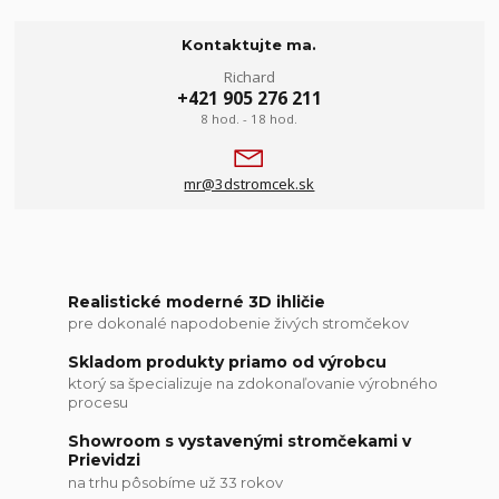
Kontaktujte ma.
Richard
+421 905 276 211
8 hod. - 18 hod.
mr@3dstromcek.sk
Realistické moderné 3D ihličie
pre dokonalé napodobenie živých stromčekov
Skladom produkty priamo od výrobcu
ktorý sa špecializuje na zdokonaľovanie výrobného
procesu
Showroom s vystavenými stromčekami v
Prievidzi
na trhu pôsobíme už 33 rokov