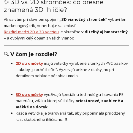
✨ 3D vs. 2D stromček: čo presne
znamená 3D ihličie?
Ak sa vám pri slovnom spojení
„3D vianočný stromček“
vybaví len
marketingový trik, nenechajte sa zmiasť.
Rozdiel medzi 2D a 3D verziou
je skutočne
viditeľný aj hmatateľný
– a ovplyvní celý dojem z vašich Vianoc.
🔍
V čom je rozdiel?
2D stromčeky
majú vetvičky vyrobené z tenkých PVC pásikov
– akoby „ploché ihličie“. Vyzerajú pekne z diaľky, no pri
detailnom pohľade pôsobia umelo.
3D stromčeky
využívajú špeciálnu technológiu lisovania PE
materiálu, vďaka ktorej sú ihličky
priestorové, zaoblené a
mäkké na dotyk
.
Každá vetvička je tvarovaná tak, aby pripomínala prirodzený
rast skutočného ihličnanu. 🌲