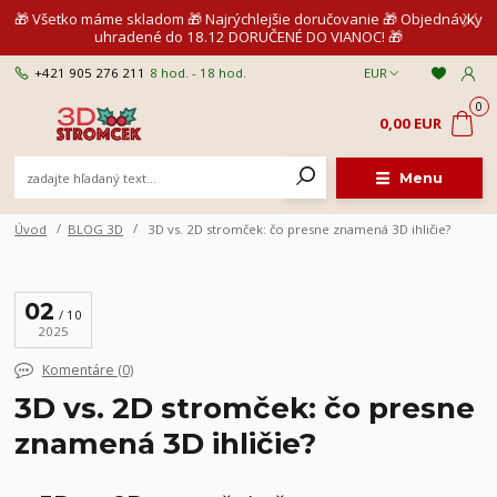
🎁 Všetko máme skladom 🎁 Najrýchlejšie doručovanie 🎁 Objednávky
uhradené do 18.12 DORUČENÉ DO VIANOC! 🎁
+421 905 276 211
8 hod. - 18 hod.
EUR
0
0,00 EUR
Menu
Úvod
BLOG 3D
3D vs. 2D stromček: čo presne znamená 3D ihličie?
02
10
2025
Komentáre (0)
3D vs. 2D stromček: čo presne
znamená 3D ihličie?