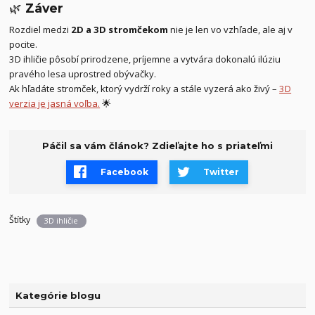
🌿
Záver
Rozdiel medzi
2D a 3D stromčekom
nie je len vo vzhľade, ale aj v
pocite.
3D ihličie pôsobí prirodzene, príjemne a vytvára dokonalú ilúziu
pravého lesa uprostred obývačky.
Ak hľadáte stromček, ktorý vydrží roky a stále vyzerá ako živý –
3D
verzia je jasná voľba.
🌟
Páčil sa vám článok? Zdieľajte ho s priateľmi
Facebook
Twitter
Štítky
3D ihličie
Kategórie blogu