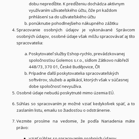
dobu nepredĺžite. K predĺženiu dochádza aktívnym
využívaním užívateľského účtu, čiže pri každom
prihlásení sa do užívateľského účtu
ponúknutie pohodlnejšieho nákupného zážitku
Spracovanie osobných údajov je vykonávané Správcom
osobných údajov, osobné údaje však môžu spracovávať aj títo
spracovatelia:
Poskytovateľ služby Eshop-rychlo, prevádzkovanej
spoločnosťou Golemos s.r.o., sídlom Zátkovo nábřeží
448/73, 370 01, České Budějovice, ČR
Prípadne ďalší poskytovatelia spracovateľských
softvérov, služieb a aplikácií, ktorých však v súčasnej
dobe spoločnosť nevyužíva.
Osobné údaje nebudú poskytnuté mimo územia EÚ.
Súhlas so spracovaním je možné vziať kedykoľvek späť, a to
zaslaním listu, emailu so žiadosťou o odstránenie.
Vezmite prosíme na vedomie, že podľa Nariadenia máte
právo:
vziať súhlas so spracovaním osobných údajov