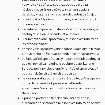
kedykoľvek späť, toto späť vzatie bude mať za
následok odstránenie užívateľskej registrácie z
databázy vrátane s tým spojených osobných údajov
požadovať od Správcu informáciu, aké Vaše osobné
údaje spracúva
vyžiadať si u Správcu prístup k Vašim spracovávaným
osobným údajom a požadovať o ich kópiu
u automatizovane spracovaných osobných údajov na
ich prenositeľnosť
nechať Vaše spracovávané osobné údaje aktualizovať,
opraviť alebo požadovať obmedzenie ich spracovania
požadovať od spoločnosti vymazanie Vašich osobných
údajov, pokiaľ sa nejedná o osobné údaje, ktoré je
Správca povinný alebo oprávnený ďalej spracovávať
podľa príslušných právnych predpisov
na účinnú súdnu ochranu, ak máte za to, že Vaše práva
podľa Nariadenia boli porušené v dôsledku
spracovania Vašich osobných údajov v rozpore s týmto
Nariadením
v prípade pochybností o dodržiavaní povinností
súvisiacich so spracovaním osobných údajov sa obrátiť