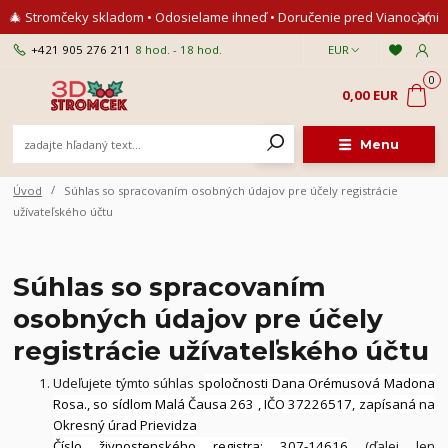
🎄 Stromčeky skladom • Odosielame ihneď • Doručenie pred Vianocami
+421 905 276 211
8 hod. - 18 hod.
EUR
0
0,00 EUR
Menu
Úvod
Súhlas so spracovaním osobných údajov pre účely registrácie
užívateľského účtu
Súhlas so spracovaním
osobných údajov pre účely
registrácie užívateľského účtu
Udeľujete týmto súhlas s
poločnosti Dana Orémusová Madona
Rosa., so sídlom Malá Čausa 263 , IČO 37226517, zapísaná na
Okresný úrad Prievidza
Číslo živnostenského registra: 307-14616
(ďalej len