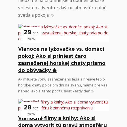
medzi tie najtajomnejšie a dodnes dokáže
vniesť do adventu zvláštnu atmosféru plnú
svetla a pokoja. ✨
29
07
2026
Vianoce na lyžovačke vs. domáci
pokoj: Ako si priniesť čaro
zasneženej horskej chaty priamo
do obývačky 🎄
Ak milujete vôňu zasneženého lesa a hrejivé teplo
horskej chaty po celom dni na svahu, máme pre vás
nápad, ako si tento pocit užívať každý deň ✨
28
07
2026
Vianočné filmy a knihy: Ako si
doma vytvoriť tú pravú atmosféru