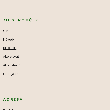
3D STROMČEK
O Nás
Návody
BLOG 3D
Ako stavať
Ako vybaliť
Foto galéria
ADRESA