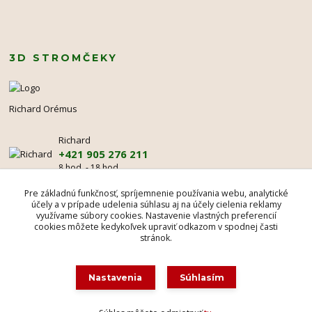
3D STROMČEKY
Richard Orémus
Richard
+421 905 276 211
8 hod. - 18 hod.
mr@3dstromcek.sk
Pre základnú funkčnosť, spríjemnenie používania webu, analytické
účely a v prípade udelenia súhlasu aj na účely cielenia reklamy
využívame súbory cookies. Nastavenie vlastných preferencií
cookies môžete kedykoľvek upraviť odkazom v spodnej časti
stránok.
Nastavenia
Súhlasím
Ochranná známka Madona Rosa © 1995