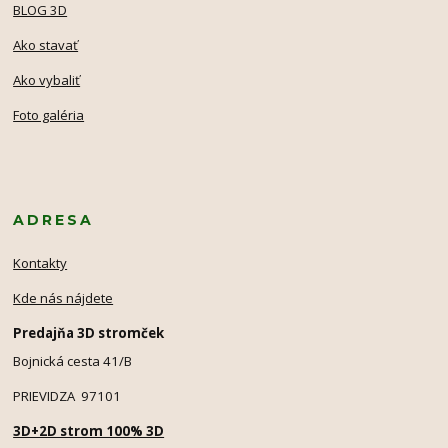
BLOG 3D
Ako stavať
Ako vybaliť
Foto galéria
ADRESA
Kontakty
Kde nás nájdete
Predajňa 3D stromček
Bojnická cesta 41/B
PRIEVIDZA 97101
3D+2D strom 100% 3D