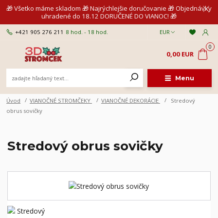
🎁 Všetko máme skladom 🎁 Najrýchlejšie doručovanie 🎁 Objednávky
uhradené do 18.12 DORUČENÉ DO VIANOC! 🎁
+421 905 276 211
8 hod. - 18 hod.
EUR
0
0,00 EUR
Menu
Úvod
VIANOČNÉ STROMČEKY
VIANOČNÉ DEKORÁCIE
Stredový
obrus sovičky
Stredový obrus sovičky