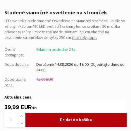
Studené vianočné osvetlenie na stromček
LED svetielka biele studené Osvetlenie na vianočný stromček - biele so
zeleným káblom480 LED svetládĺžka šnúry len so svetlami 36 m dĺžka
prívodnej šnúry 3 mrozpätie medzi svetlami 7,5 cm.Vhodné na
osvetlenie stromčekov do výšky 250 cm
čítať celý popis
Overiť
Skladom posledné 2 ks
dostupnosť.
Doba dodania
Doručenie 14.08.2026 do 18:00. Objednajte dnes do
24:00
Odporúčaná
45,00 EUR
cena.
Aktuálna cena
39,99 EUR
/
ks
Pridať do košíka