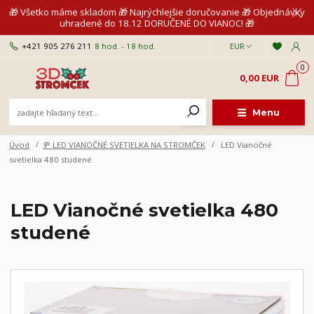
🎁 Všetko máme skladom 🎁 Najrýchlejšie doručovanie 🎁 Objednávky
uhradené do 18.12 DORUČENÉ DO VIANOC! 🎁
+421 905 276 211
8 hod. - 18 hod.
EUR
0
0,00 EUR
Menu
Úvod
🚥 LED VIANOČNÉ SVETIELKA NA STROMČEK
LED Vianočné
svetielka 480 studené
LED Vianočné svetielka 480
studené