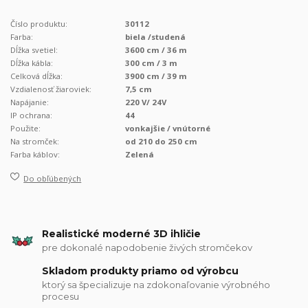
Číslo produktu:
30112
Farba:
biela /studená
Dĺžka svetiel:
3600 cm / 36 m
Dĺžka kábla:
300 cm / 3 m
Celková dĺžka:
3900 cm / 39 m
Vzdialenosť žiaroviek:
7,5 cm
Napájanie:
220 V/ 24V
IP ochrana:
44
Použite:
vonkajšie / vnútorné
Na stromček:
od 210 do 250 cm
Farba káblov:
Zelená
Do obľúbených
Realistické moderné 3D ihličie
pre dokonalé napodobenie živých stromčekov
Skladom produkty priamo od výrobcu
ktorý sa špecializuje na zdokonaľovanie výrobného
procesu