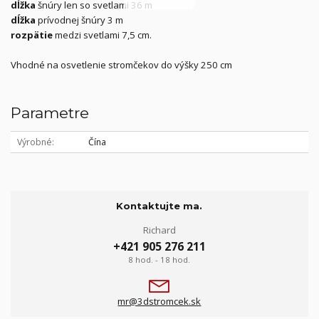
dĺžka
šnúry len so svetlami 36 m
dĺžka
prívodnej šnúry 3 m
rozpätie
medzi svetlami 7,5 cm.
Vhodné na osvetlenie stromčekov do výšky 250 cm
Parametre
Výrobné
Čína
Kontaktujte ma.
Richard
+421 905 276 211
8 hod. - 18 hod.
mr@3dstromcek.sk