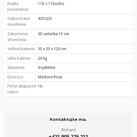
Kvalita
11b z 11bodov
prevedenia
Odporúčané
420 LED
osvetlenie
Zakončenie
3D vetvička 15 cm
stromčeka
Veľkosť balenie
35 x 35 x 120 cm
Váha balenie
20 kg
Skladanie
trojdielne
Dovozca
Madona Rosa
Počet sklápacích
16
radov
Kontaktujte ma.
Richard
+421 905 276 211