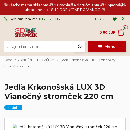
🎁 Všetko máme skladom 🎁 Najrýchlejšie doručovanie 🎁 Objednávky
uhradené do 18.12 DORUČENÉ DO VIANOC! 🎁
+421 905 276 211
8 hod. - 18 hod.
EUR
0
0,00 EUR
Menu
Úvod
VIANOČNÉ STROMČEKY
Jedľa Krkonošská LUX 3D Vianočný
stromček 220 cm
Jedľa Krkonošská LUX 3D
Vianočný stromček 220 cm
Novinka