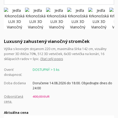
Luxusný zahustený vianočný stromček
Výška s kovovým stojanom 220 cm, maximálna šírka 142 cm, vizuálny
pomer 3D ihličia 70%, 512 3D vetvičiek, 6x3D vetvička na konári, 16
sklápacích radov + špic.
čítať celý popis
Overiť
DOSTUPNÝ > 5 ks
dostupnosť.
Doba dodania
Doručenie 14.08.2026 do 18:00. Objednajte dnes do
24:00
Odporúčaná
400,00 EUR
cena.
Aktuálna cena