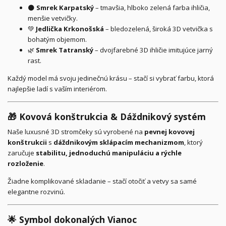
🌑
Smrek Karpatský
– tmavšia, hlboko zelená farba ihličia,
menšie vetvičky.
💚
Jedlička Krkonošská
– bledozelená, široká 3D vetvička s
bohatým objemom.
🌿
Smrek Tatranský
– dvojfarebné 3D ihličie imitujúce jarný
rast.
Každý model má svoju jedinečnú krásu – stačí si vybrať farbu, ktorá
najlepšie ladí s vaším interiérom.
🎁
Kovová konštrukcia & Dáždnikový systém
Naše luxusné 3D stromčeky sú vyrobené na
pevnej kovovej
konštrukcii
s
dáždnikovým sklápacím mechanizmom
, ktorý
zaručuje
stabilitu, jednoduchú manipuláciu a rýchle
rozloženie
.
Žiadne komplikované skladanie – stačí otočiť a vetvy sa samé
elegantne rozvinú.
🌟
Symbol dokonalých Vianoc