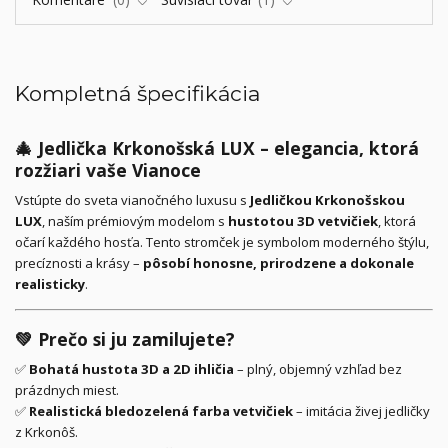
Kompletná špecifikácia
🎄
Jedlička Krkonošská LUX – elegancia, ktorá
rozžiari vaše Vianoce
Vstúpte do sveta vianočného luxusu s
Jedličkou Krkonošskou
LUX
, naším prémiovým modelom s
hustotou 3D vetvičiek
, ktorá
očarí každého hosťa. Tento stromček je symbolom moderného štýlu,
precíznosti a krásy –
pôsobí honosne, prirodzene a dokonale
realisticky
.
💚
Prečo si ju zamilujete?
✅
Bohatá hustota 3D a 2D ihličia
– plný, objemný vzhľad bez
prázdnych miest.
✅
Realistická bledozelená farba vetvičiek
– imitácia živej jedličky
z Krkonôš.