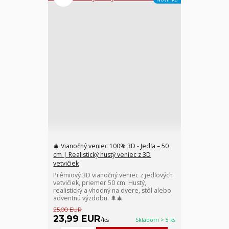
🎄 Vianočný veniec 100% 3D - Jedľa – 50
cm | Realistický hustý veniec z 3D
vetvičiek
Prémiový 3D vianočný veniec z jedľových
vetvičiek, priemer 50 cm. Hustý,
realistický a vhodný na dvere, stôl alebo
adventnú výzdobu. 🌲🎄
25,00 EUR
23,99 EUR
/
ks
Skladom > 5 ks