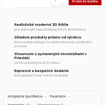
Pridať do košíka
Realistické moderné 3D ihličie
pre dokonalé napodobenie živých stromčekov
Skladom produkty priamo od výrobcu
ktorý sa špecializuje na zdokonaľovanie výrobného
procesu
Showroom s vystavenými stromčekami v
Prievidzi
na trhu pôsobíme už 33 rokov
Expresné a bezpečné dodanie
bez čakania! Tovar máme na sklade.
Kompletná špecifikácia
Parametre
Komentáre
0
Súvisiaci tovar
1