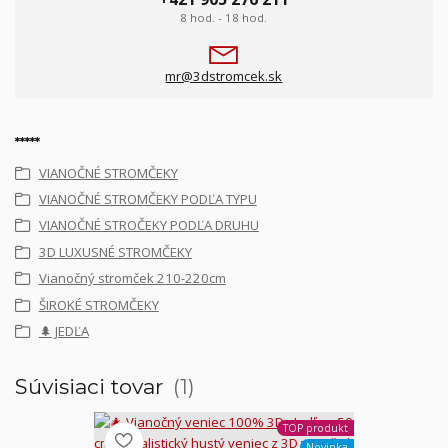
8 hod. - 18 hod.
mr@3dstromcek.sk
*****
VIANOČNÉ STROMČEKY
VIANOČNÉ STROMČEKY PODĽA TYPU
VIANOČNÉ STROČEKY PODĽA DRUHU
3D LUXUSNÉ STROMČEKY
Vianočný stromček 210-220cm
ŠIROKÉ STROMČEKY
🌲 JEDĽA
Súvisiaci tovar
1
TOP produkt
Novinka