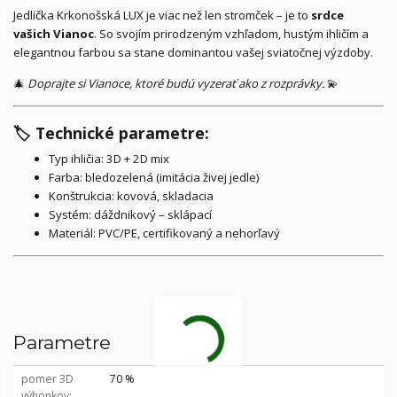
Jedlička Krkonošská LUX je viac než len stromček – je to
srdce
vašich Vianoc
. So svojím prirodzeným vzhľadom, hustým ihličím a
elegantnou farbou sa stane dominantou vašej sviatočnej výzdoby.
🎄
Doprajte si Vianoce, ktoré budú vyzerať ako z rozprávky.
💫
🏷️
Technické parametre:
Typ ihličia: 3D + 2D mix
Farba: bledozelená (imitácia živej jedle)
Konštrukcia: kovová, skladacia
Systém: dáždnikový – sklápací
Materiál: PVC/PE, certifikovaný a nehorľavý
Parametre
pomer 3D
70 %
výhonkov