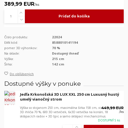
389,99 EUR
/
ks
Pridať do košíka
Číslo produktu:
22024
EAN kód:
8588010141194
pomer 3D výhonkov:
70 %
Na sklade:
Dostupný ihneď
Výška:
215 cm
Šírka:
142 cm
Do obľúbených
Dostupné výšky v ponuke
Jedľa Krkonošská 3D LUX XXL 250 cm Luxusný hustý
umelý vianočný strom
Výška so stojanom 250 cm, maximálna šírka 158 cm, vizuálny pomer
449,99 EUR
/
ks
3D ihličia 70 %, 600 3D vetvičiek, 6x3D vetvička na konári, 18
sklápacích radov + 3D špic a samo sklápací mechanizmus.
DOSTUPNÝ 5 ks