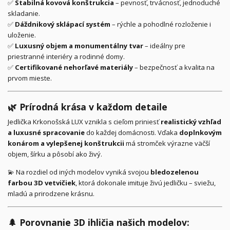
✅
Stabilná kovová konštrukcia
– pevnosť, trvácnosť, jednoduché
skladanie.
✅
Dáždnikový sklápací systém
– rýchle a pohodlné rozloženie i
uloženie.
✅
Luxusný objem a monumentálny tvar
– ideálny pre
priestranné interiéry a rodinné domy.
✅
Certifikované nehorľavé materiály
– bezpečnosť a kvalita na
prvom mieste.
🌿
Prírodná krása v každom detaile
Jedlička Krkonošská LUX vznikla s cieľom priniesť
realistický vzhľad
a luxusné spracovanie
do každej domácnosti. Vďaka
doplnkovým
konárom a vylepšenej konštrukcii
má stromček výrazne väčší
objem, šírku a pôsobí ako živý.
💫 Na rozdiel od iných modelov vyniká svojou
bledozelenou
farbou 3D vetvičiek
, ktorá dokonale imituje živú jedličku – sviežu,
mladú a prirodzene krásnu.
🌲
Porovnanie 3D ihličia našich modelov: