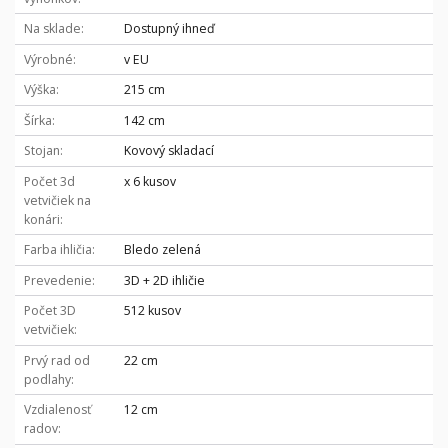
Na sklade
Dostupný ihneď
Výrobné
v EU
Výška
215 cm
Šírka
142 cm
Stojan
Kovový skladací
Počet 3d
x 6 kusov
vetvičiek na
konári
Farba ihličia
Bledo zelená
Prevedenie
3D + 2D ihličie
Počet 3D
512 kusov
vetvičiek
Prvý rad od
22 cm
podlahy
Vzdialenosť
12 cm
radov