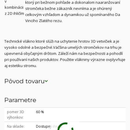
ktorý pri bežnom pohľade a dokonalom naaranžovaní
stromčeka bežne zákazník nevníma a je ohúrený
celkovým vzhľadom a dynamikou už spomínaného Da
Vinciho Zlatého rezu.
Technické vlákno ktoré slúži na uchytenie hrotov 3D vetvičiek a je
vysoko odolné a bezpečné.Väčšina umelých stromčekov na trhu je
upevnená obyčajným drôtom. Záleží nám na bezpečnosti a pohodlí
pri používaní našich produktov. Použitie vlákniny výrazne ovplyvňuje
aj estetiku stromu.
Pôvod tovaru
Parametre
pomer 3D
60 %
výhonkov
Na sklade
Dostupný ihneď