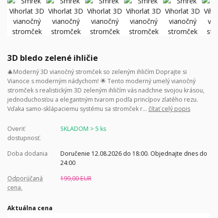
3D bledo zelené ihličie
🎄Moderný 3D vianočný stromček so zeleným ihličím Doprajte si
Vianoce s moderným nádychom! 🌟 Tento moderný umelý vianočný
stromček s realistickým 3D zeleným ihličím vás nadchne svojou krásou,
jednoduchosťou a elegantným tvarom podľa princípov zlatého rezu.
Vďaka samo-sklápaciemu systému sa stromček r...
čítať celý popis
Overiť
SKLADOM > 5 ks
dostupnosť.
Doba dodania
Doručenie 12.08.2026 do 18:00. Objednajte dnes do
24:00
Odporúčaná
199,00 EUR
cena.
Aktuálna cena