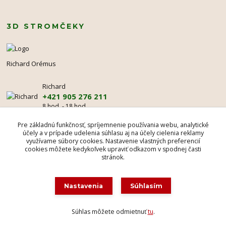
3D STROMČEKY
Richard Orémus
Richard
+421 905 276 211
8 hod. - 18 hod.
mr@3dstromcek.sk
Pre základnú funkčnosť, spríjemnenie používania webu, analytické
účely a v prípade udelenia súhlasu aj na účely cielenia reklamy
využívame súbory cookies. Nastavenie vlastných preferencií
cookies môžete kedykoľvek upraviť odkazom v spodnej časti
stránok.
Nastavenia
Súhlasím
Ochranná známka Madona Rosa © 1995
Súhlas môžete odmietnuť
tu
.
Vytvorené na
Eshop-rychlo.sk