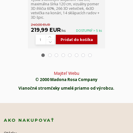
maximálna šírka 120 cm, vizuálny pomer
maximálna šír
3D ihličia 60%, 266 3D vetvičiek, 4x3D
3D ihličia 60%
vetvička na konári, 14 sklápacích radov +
vetvička na ko
3D špic.
špic.
240,00 EUR
280,00 EUR
219,99 EUR
269,99 
/
ks
DOSTUPNÝ > 5 ks
Pridať do košíka
Majiteľ Webu
© 2000 Madona Rosa Company
Vianočné stromčeky umelé priamo od výrobcu.
AKO NAKUPOVAŤ
Otázky