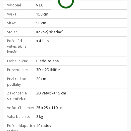
Výrobné
v EU
Výška
150 cm
Šírka
90 cm
Stojan
Kovový skladací
Počet 3d
x 4 kusy
vetvičiek na
konári
Farba ihličia
Bledo zelená
Prevedenie
3D + 2D ihličie
Prvý rad od
20 cm
podlahy
Zakončenie
3D vetvička 15 cm
stromčeka
Veľkosť balenie
25 x 25 x 110 cm
Váha balenie
8 kg
Počet sklápacích
10 radov