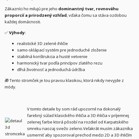
Zákazníci ho milujú pre jeho
dominantný tvar, rovnováhu
proporcií a prirodzený vzhľad
, vďaka čomu sa stáva ozdobou
každej domácnosti.
✅
Výhody:
realistické 3D zelené ihličie
samo-sklápací systém pre jednoduché zloženie
stabilná konštrukcia a husté vetvenie
harmonický tvar podľa princípov zlatého rezu
dlhá životnosť a jednoduchá údržba
🎁 Tento stromček je tou pravou klasikou, ktorá nikdy nevyjde z
módy.
V tomto detaile by som rád upozornil na dokonalý
farebný súlad klasického ihličia a 3D ihličia v príjemnej
zelenej farbe ktorá pôsobí na rozdiel od Karpatského
smreku naozaj sviežo zeleno.Veľakrát musím zákazníka
usmerniť aby spozoroval prechod medzi 2D a 3D ihličím