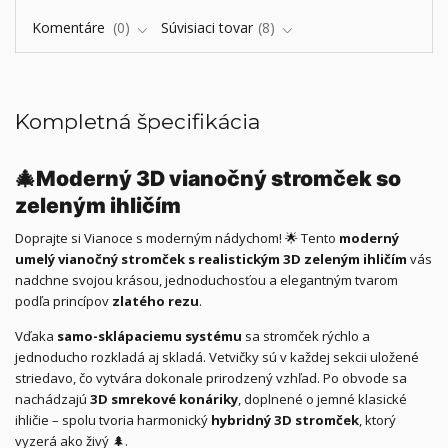
Komentáre
0
Súvisiaci tovar
8
Kompletná špecifikácia
🎄
Moderný 3D vianočný stromček so
zeleným ihličím
Doprajte si Vianoce s moderným nádychom! 🌟 Tento
moderný
umelý vianočný stromček s realistickým 3D zeleným ihličím
vás
nadchne svojou krásou, jednoduchosťou a elegantným tvarom
podľa princípov
zlatého rezu
.
Vďaka
samo-sklápaciemu systému
sa stromček rýchlo a
jednoducho rozkladá aj skladá. Vetvičky sú v každej sekcii uložené
striedavo, čo vytvára dokonale prirodzený vzhľad. Po obvode sa
nachádzajú
3D smrekové konáriky
, doplnené o jemné klasické
ihličie – spolu tvoria harmonický
hybridný 3D stromček
, ktorý
vyzerá ako živý 🌲.