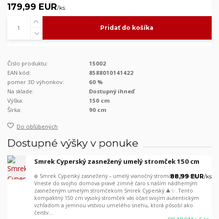
179,99 EUR
/
ks
Pridať do košíka
Číslo produktu:
15002
EAN kód:
8588010141422
pomer 3D výhonkov:
60 %
Na sklade:
Dostupný ihneď
Výška:
150 cm
Šírka:
90 cm
Do obľúbených
Dostupné výšky v ponuke
Smrek Cyperský zasnežený umelý stromček 150 cm
❄️ Smrek Cyperský zasnežený – umelý vianočný stromček 150 cm
88,99 EUR
/
ks
Vneste do svojho domova pravé zimné čaro s naším nádherným
zasneženým umelým stromčekom Smrek Cyperský 🎄✨. Tento
kompaktný 150 cm vysoký stromček vás očarí svojím autentickým
vzhľadom a jemnou vrstvou umelého snehu, ktorá pôsobí ako
čerstv...