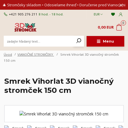
🎄 Stromčeky skladom • Odosielame ihneď • Doručenie pred Vianocami
+421 905 276 211
8 hod. - 18 hod.
EUR
0
0,00 EUR
Menu
Úvod
VIANOČNÉ STROMČEKY
Smrek Vihorlat 3D vianočný stromček
150 cm
Smrek Vihorlat 3D vianočný
stromček 150 cm