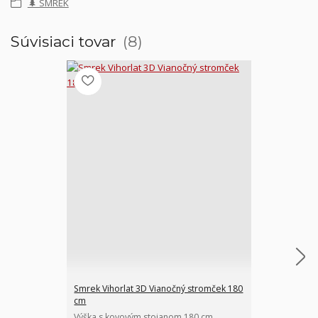
🌲 SMREK
Súvisiaci tovar
8
Smrek Vihorlat 3D Vianočný stromček 180
Smrek Vihorla
cm
cm
Výška s kovovým stojanom 180 cm,
Výška s kovov