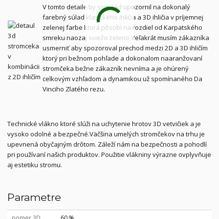
V tomto detaile by som rád upozornil na dokonalý
farebný súlad klasického ihličia a 3D ihličia v príjemnej
zelenej farbe ktorá pôsobí na rozdiel od Karpatského
smreku naozaj sviežo zeleno.Veľakrát musím zákazníka
usmerniť aby spozoroval prechod medzi 2D a 3D ihličím
ktorý pri bežnom pohľade a dokonalom naaranžovaní
stromčeka bežne zákazník nevníma a je ohúrený
celkovým vzhľadom a dynamikou už spomínaného Da
Vinciho Zlatého rezu.
Technické vlákno ktoré slúži na uchytenie hrotov 3D vetvičiek a je
vysoko odolné a bezpečné.Väčšina umelých stromčekov na trhu je
upevnená obyčajným drôtom. Záleží nám na bezpečnosti a pohodlí
pri používaní našich produktov. Použitie vlákniny výrazne ovplyvňuje
aj estetiku stromu.
Parametre
pomer 3D
60 %