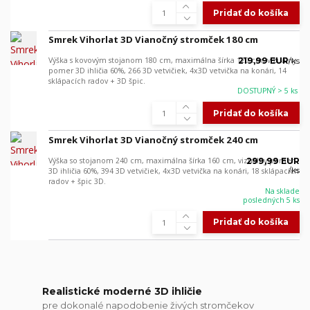
Pridať do košíka
Smrek Vihorlat 3D Vianočný stromček 180 cm
Výška s kovovým stojanom 180 cm, maximálna šírka 120 cm, vizuálny
219,99 EUR
/
ks
pomer 3D ihličia 60%, 266 3D vetvičiek, 4x3D vetvička na konári, 14
sklápacích radov + 3D špic.
DOSTUPNÝ > 5 ks
Pridať do košíka
Smrek Vihorlat 3D Vianočný stromček 240 cm
Výška so stojanom 240 cm, maximálna šírka 160 cm, vizuálny pomer
299,99 EUR
/
ks
3D ihličia 60%, 394 3D vetvičiek, 4x3D vetvička na konári, 18 sklápacích
radov + špic 3D.
Na sklade
posledných 5 ks
Pridať do košíka
Realistické moderné 3D ihličie
pre dokonalé napodobenie živých stromčekov