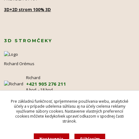
3D+2D strom 100% 3D
3D STROMČEKY
Richard Orémus
Richard
+421 905 276 211
8 hod. - 18 hod.
mr@3dstromcek.sk
Pre základnú funkčnosť, spríjemnenie používania webu, analytické
účely a v prípade udelenia súhlasu aj na účely cielenia reklamy
využívame súbory cookies. Nastavenie vlastných preferencií
cookies môžete kedykoľvek upraviť odkazom v spodnej časti
stránok.
Nastavenia
Súhlasím