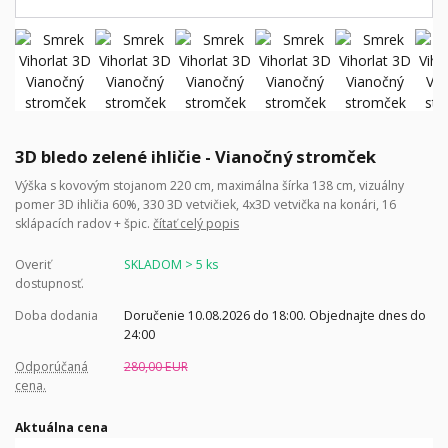
3D bledo zelené ihličie - Vianočný stromček
Výška s kovovým stojanom 220 cm, maximálna šírka 138 cm, vizuálny
pomer 3D ihličia 60%, 330 3D vetvičiek, 4x3D vetvička na konári, 16
sklápacích radov + špic.
čítať celý popis
Overiť
SKLADOM > 5 ks
dostupnosť.
Doba dodania
Doručenie 10.08.2026 do 18:00. Objednajte dnes do
24:00
Odporúčaná
280,00 EUR
cena.
Aktuálna cena