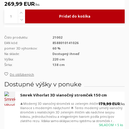
269,99 EUR
/
ks
Pridať do košíka
Číslo produktu:
21002
EAN kód:
8588010141026
pomer 3D výhonkov:
60 %
Na sklade:
Dostupný ihneď
Výška:
220 cm
Šírka:
138 cm
Do obľúbených
Dostupné výšky v ponuke
Smrek Vihorlat 3D vianočný stromček 150 cm
🎄Moderný 3D vianočný stromček so zeleným ihličím Doprajte si
179,99 EUR
/
ks
Vianoce s moderným nádychom! 🌟 Tento moderný umelý vianočný
stromček s realistickým 3D zeleným ihličím vás nadchne svojou
krásou, jednoduchosťou a elegantným tvarom podľa princípov
zlatého rezu. Vďaka samo-sklápaciemu systému sa stromček r...
SKLADOM > 5 ks