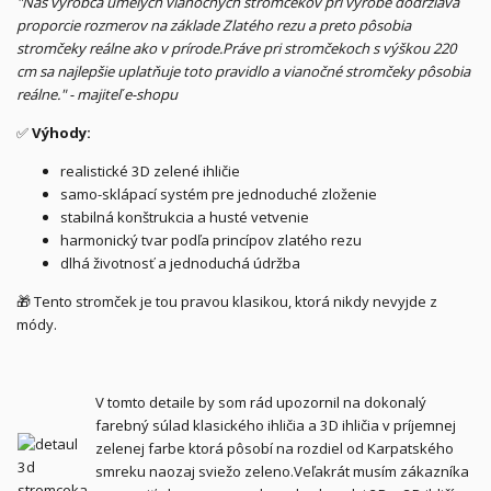
"Náš výrobca umelých vianočných stromčekov pri výrobe dodržiava
proporcie rozmerov na základe Zlatého rezu a preto pôsobia
stromčeky reálne ako v prírode.Práve pri stromčekoch s výškou 220
cm sa najlepšie uplatňuje toto pravidlo a vianočné stromčeky pôsobia
reálne." - majiteľ e-shopu
✅
Výhody:
realistické 3D zelené ihličie
samo-sklápací systém pre jednoduché zloženie
stabilná konštrukcia a husté vetvenie
harmonický tvar podľa princípov zlatého rezu
dlhá životnosť a jednoduchá údržba
🎁 Tento stromček je tou pravou klasikou, ktorá nikdy nevyjde z
módy.
V tomto detaile by som rád upozornil na dokonalý
farebný súlad klasického ihličia a 3D ihličia v príjemnej
zelenej farbe ktorá pôsobí na rozdiel od Karpatského
smreku naozaj sviežo zeleno.Veľakrát musím zákazníka