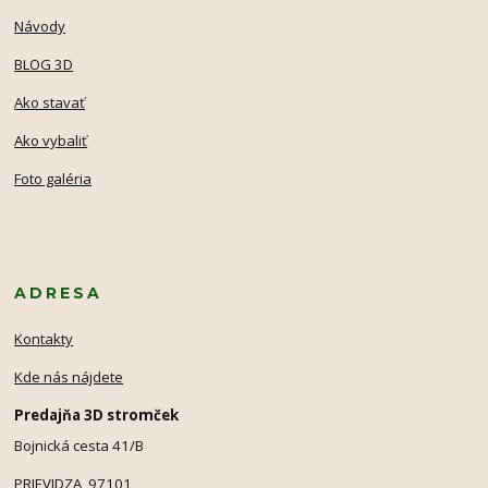
Návody
BLOG 3D
Ako stavať
Ako vybaliť
Foto galéria
ADRESA
Kontakty
Kde nás nájdete
Predajňa 3D stromček
Bojnická cesta 41/B
PRIEVIDZA 97101