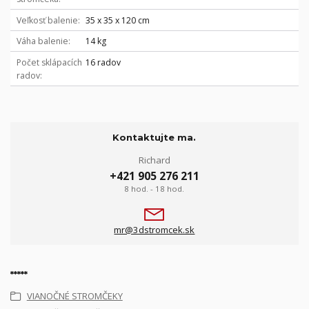
Veľkosť balenie
35 x 35 x 120 cm
Váha balenie
14 kg
Počet sklápacích
16 radov
radov
Kontaktujte ma.
Richard
+421 905 276 211
8 hod. - 18 hod.
mr@3dstromcek.sk
*****
VIANOČNÉ STROMČEKY