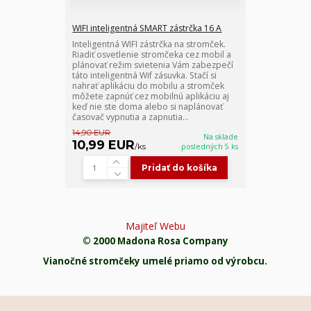
WIFI inteligentná SMART zástrčka 16 A
Inteligentná WIFI zástrčka na stromček.
Riadiť osvetlenie stromčeka cez mobil a
plánovať režim svietenia Vám zabezpečí
táto inteligentná Wif zásuvka. Stačí si
nahrať aplikáciu do mobilu a stromček
môžete zapnúť cez mobilnú aplikáciu aj
keď nie ste doma alebo si naplánovať
časovač vypnutia a zapnutia...
14,90 EUR
Na sklade
10,99 EUR
/
ks
posledných 5 ks
Pridať do košíka
Majiteľ Webu
© 2000 Madona Rosa Company
Vianočné stromčeky umelé priamo od výrobcu.