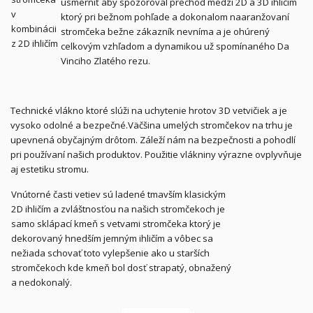
usmerniť aby spozoroval prechod medzi 2D a 3D ihličím
ktorý pri bežnom pohľade a dokonalom naaranžovaní
stromčeka bežne zákazník nevníma a je ohúrený
celkovým vzhľadom a dynamikou už spomínaného Da
Vinciho Zlatého rezu.
Technické vlákno ktoré slúži na uchytenie hrotov 3D vetvičiek a je
vysoko odolné a bezpečné.Väčšina umelých stromčekov na trhu je
upevnená obyčajným drôtom. Záleží nám na bezpečnosti a pohodlí
pri používaní našich produktov. Použitie vlákniny výrazne ovplyvňuje
aj estetiku stromu.
Vnútorné časti vetiev sú ladené tmavším klasickým
2D ihličím a zvláštnosťou na našich stromčekoch je
samo sklápací kmeň s vetvami stromčeka ktorý je
dekorovaný hnedším jemným ihličím a vôbec sa
nežiada schovať toto vylepšenie ako u starších
stromčekoch kde kmeň bol dosť strapatý, obnažený
a nedokonalý.