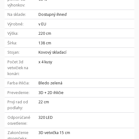
výhonkov
Na sklade
Dostupný ihneď
Výrobné
v EU
Výška
220 cm
Šírka
138 cm
Stojan
Kovový skladací
Počet 3d
x 4 kusy
vetvičiek na
konári
Farba ihličia
Bledo zelená
Prevedenie
3D + 2D ihličie
Prvý rad od
22 cm
podlahy
Odporúčané
320 LED
osvetlenie
Zakončenie
3D vetvička 15 cm
stromčeka