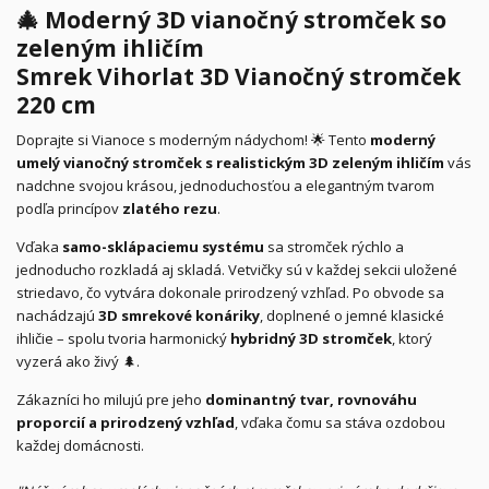
🎄
Moderný 3D vianočný stromček so
zeleným ihličím
Smrek Vihorlat 3D Vianočný stromček
220 cm
Doprajte si Vianoce s moderným nádychom! 🌟 Tento
moderný
umelý vianočný stromček s realistickým 3D zeleným ihličím
vás
nadchne svojou krásou, jednoduchosťou a elegantným tvarom
podľa princípov
zlatého rezu
.
Vďaka
samo-sklápaciemu systému
sa stromček rýchlo a
jednoducho rozkladá aj skladá. Vetvičky sú v každej sekcii uložené
striedavo, čo vytvára dokonale prirodzený vzhľad. Po obvode sa
nachádzajú
3D smrekové konáriky
, doplnené o jemné klasické
ihličie – spolu tvoria harmonický
hybridný 3D stromček
, ktorý
vyzerá ako živý 🌲.
Zákazníci ho milujú pre jeho
dominantný tvar, rovnováhu
proporcií a prirodzený vzhľad
, vďaka čomu sa stáva ozdobou
každej domácnosti.