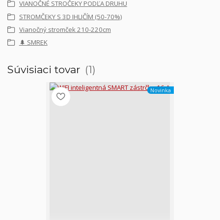
VIANOČNÉ STROČEKY PODĽA DRUHU
STROMČEKY S 3D IHLIČÍM (50-70%)
Vianočný stromček 210-220cm
🌲 SMREK
Súvisiaci tovar
1
Novinka