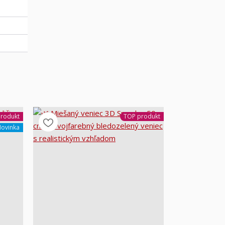
rodukt
TOP produkt
ovinka