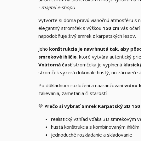
- majiteľ e-shopu
Vytvorte si doma pravú vianočnú atmosféru s 
elegantný stromček s výškou
150 cm
vás očarí
napodobňuje živý smrek z karpatských lesov.
Jeho
konštrukcia je navrhnutá tak, aby pôs
smrekové ihličie
, ktoré vytvára autentický pri
Vnútorná časť
stromčeka je vyplnená
klasick
stromček vyzerá dokonale hustý, no zároveň si 
Po dôkladnom rozložení a naaranžovaní
vidno 
zalievania, zametania či starostí.
💚
Prečo si vybrať Smrek Karpatský 3D 150
realistický vzhľad vďaka 3D smrekovým v
hustá konštrukcia s kombinovaným ihličím
jednoduché rozkladanie a skladovanie