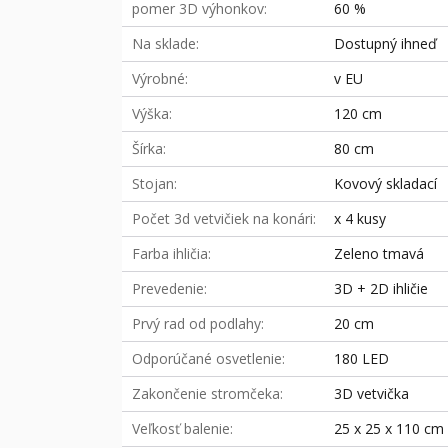
pomer 3D výhonkov
60 %
Na sklade
Dostupný ihneď
Výrobné
v EU
Výška
120 cm
Šírka
80 cm
Stojan
Kovový skladací
Počet 3d vetvičiek na konári
x 4 kusy
Farba ihličia
Zeleno tmavá
Prevedenie
3D + 2D ihličie
Prvý rad od podlahy
20 cm
Odporúčané osvetlenie
180 LED
Zakončenie stromčeka
3D vetvička
Veľkosť balenie
25 x 25 x 110 cm