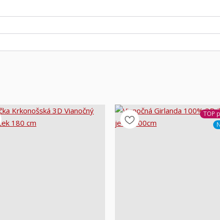
TOP p
N