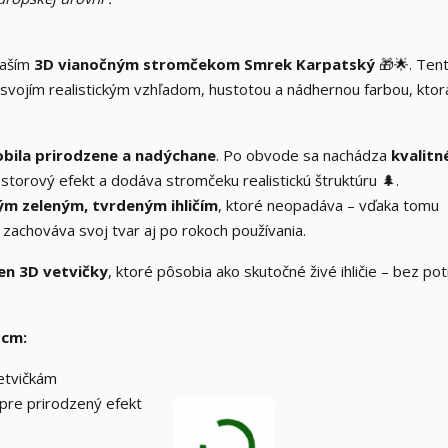
naším
3D vianočným stromčekom Smrek Karpatský
🎁🌟. Ten
 svojím realistickým vzhľadom, hustotou a nádhernou farbou, ktor
obila prirodzene a nadýchane
. Po obvode sa nachádza
kvalitn
estorový efekt a dodáva stromčeku realistickú štruktúru 🌲.
ým zeleným, tvrdeným ihličím
, ktoré neopadáva – vďaka tomu
zachováva svoj tvar aj po rokoch používania.
len 3D vetvičky
, ktoré pôsobia ako skutočné živé ihličie – bez po
 cm:
etvičkám
 pre prirodzený efekt