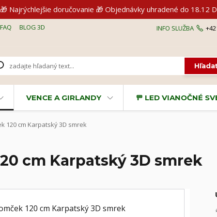
🎁 Najrýchlejšie doručovanie 🎁 Objednávky uhradené do 18.1
FAQ
BLOG 3D
INFO SLUŽBA
+42
Hľada
VENCE A GIRLANDY
🚥 LED VIANOČNÉ S
k 120 cm Karpatský 3D smrek
120 cm Karpatský 3D smrek