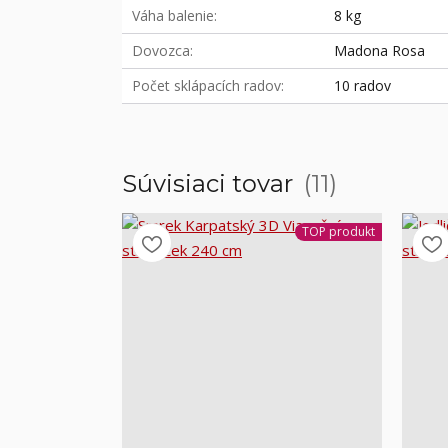
Váha balenie
8 kg
Dovozca
Madona Rosa
Počet sklápacích radov
10 radov
Súvisiaci tovar
11
TOP produkt