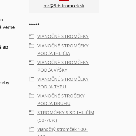
mr@3dstromcek.sk
to
*****
á verne
VIANOČNÉ STROMČEKY
VIANOČNÉ STROMČEKY
é 3D
PODĽA IHLIČIA
VIANOČNÉ STROMČEKY
PODĽA VÝŠKY
VIANOČNÉ STROMČEKY
treby
PODĽA TYPU
VIANOČNÉ STROČEKY
PODĽA DRUHU
STROMČEKY S 3D IHLIČÍM
(50-70%)
Vianočný stromček 100-