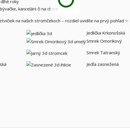
 dlhé roky
ývačke, kancelárii či na chate
tvičiek na našich stromčekoch – rozdiel uvidíte na prvý pohľad ✨
Jedlička Krkonošská
Smrek Omorikový
Smrek Tatranský
vská
Jedľa zasnežená