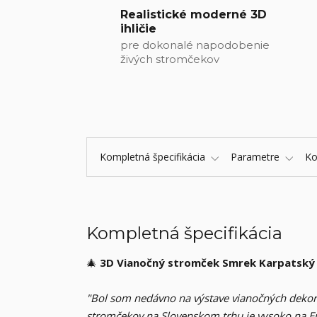
Realistické moderné 3D
ihličie
pre dokonalé napodobenie
živých stromčekov
Kompletná špecifikácia
Parametre
K
Kompletná špecifikácia
🎄
3D Vianočný stromček Smrek Karpatský 
"Bol som nedávno na výstave vianočných dekorá
stromčekov na Slovenskom trhu je vysoko na Eu