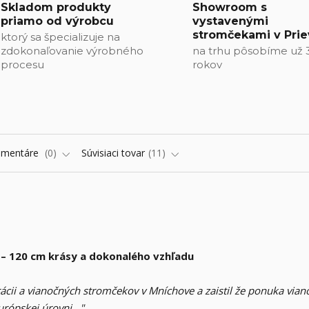
Skladom produkty
Showroom s
priamo od výrobcu
vystavenými
stromčekami v Prie
ktorý sa špecializuje na
zdokonaľovanie výrobného
na trhu pôsobíme už 
procesu
rokov
omentáre
0
Súvisiaci tovar
11
– 120 cm krásy a dokonalého vzhľadu
cii a vianočných stromčekov v Mníchove a zaistil že ponuka via
rópskej úrovni . "