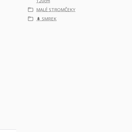
120cm
MALÉ STROMČEKY
🌲 SMREK