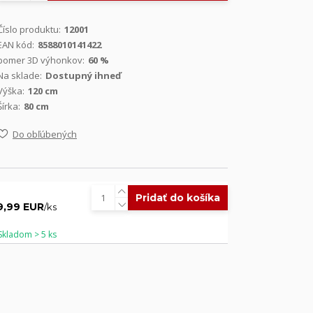
Číslo produktu:
12001
EAN kód:
8588010141422
pomer 3D výhonkov:
60 %
Na sklade:
Dostupný ihneď
Výška:
120 cm
Šírka:
80 cm
Do obľúbených
Pridať do košíka
9,99 EUR
/
ks
Skladom > 5 ks