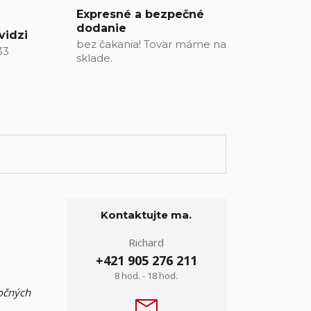
Expresné a bezpečné
dodanie
vidzi
bez čakania! Tovar máme na
33
sklade.
Kontaktujte ma.
Richard
+421 905 276 211
8 hod. - 18 hod.
nočných