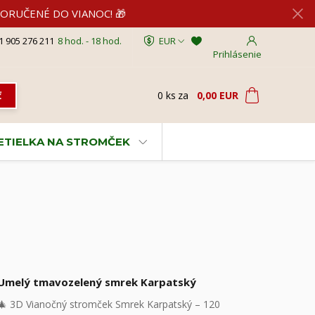
2 DORUČENÉ DO VIANOC! 🎁
1 905 276 211
8 hod. - 18 hod.
EUR
Prihlásenie
0
ks
za
0,00 EUR
ť
VETIELKA NA STROMČEK
Umelý tmavozelený smrek Karpatský
🎄 3D Vianočný stromček Smrek Karpatský – 120