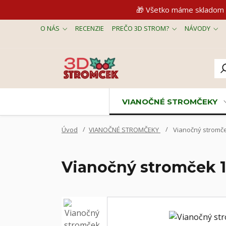
🎁 Všetko máme skladom 
O NÁS
RECENZIE
PREČO 3D STROM?
NÁVODY
VIANOČNÉ STROMČEKY
Úvod
VIANOČNÉ STROMČEKY
Vianočný stromče
Vianočný stromček 