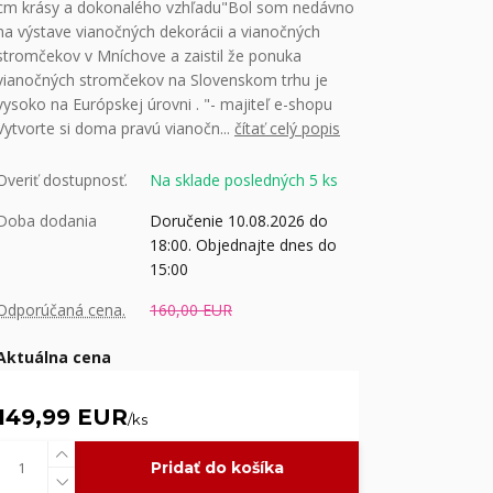
cm krásy a dokonalého vzhľadu"Bol som nedávno
na výstave vianočných dekorácii a vianočných
stromčekov v Mníchove a zaistil že ponuka
vianočných stromčekov na Slovenskom trhu je
vysoko na Európskej úrovni . "- majiteľ e-shopu
Vytvorte si doma pravú vianočn...
čítať celý popis
Overiť dostupnosť.
Na sklade posledných 5 ks
Doba dodania
Doručenie 10.08.2026 do
18:00. Objednajte dnes do
15:00
Odporúčaná cena.
160,00 EUR
Aktuálna cena
149,99 EUR
/
ks
Pridať do košíka