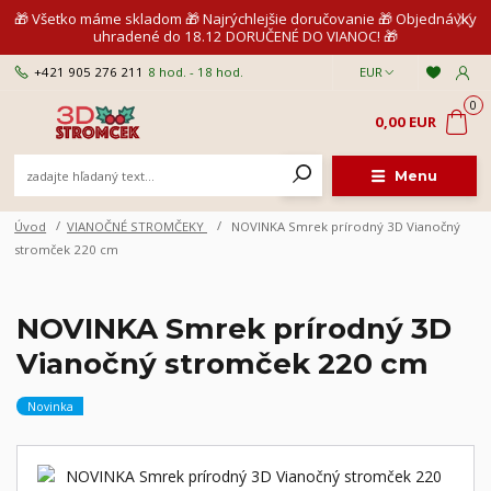
🎁 Všetko máme skladom 🎁 Najrýchlejšie doručovanie 🎁 Objednávky
uhradené do 18.12 DORUČENÉ DO VIANOC! 🎁
+421 905 276 211
8 hod. - 18 hod.
EUR
0
0,00 EUR
Menu
Úvod
VIANOČNÉ STROMČEKY
NOVINKA Smrek prírodný 3D Vianočný
stromček 220 cm
NOVINKA Smrek prírodný 3D
Vianočný stromček 220 cm
Novinka