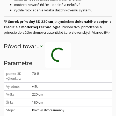
modernizované ihličie – odolné a nekrčivé
rýchle rozkladanie vďaka dáždnikovému systému
💚
Smrek prírodný 3D 220 cm
je symbolom
dokonalého spojenia
tradície a modernej technológie
. Pôsobí živo, prirodzene a
prinesie do vášho domova autentické čaro slovenských Vianoc 🎁✨
Pôvod tovaru
Parametre
pomer 3D
70 %
výhonkov
Výrobné
v EU
Výška
220 cm
Šírka
180 cm
Stojan
Kovový štvorramenný