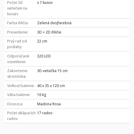
Počet 3d
x 7 kusov
vetvičiek na
konári
Farba ihličia
Zelená dvojfarebná
Prevedenie
3D + 2D ihličie
Prvý rad od
22 cm
podlahy
Odporúčané
320 LED
osvetlenie
Zakončenie
3D vetvička 15 cm
stromčeka
Veľkosť balenie
40 x 35 x 120 cm
Váha balenie
16 kg
Dovozca
Madona Rosa
Počet sklápacích
17 radov
radov