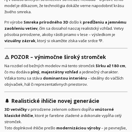
model je dôkazom, že technológia dokáže verne napodobniť krásu
živého smreka.
Pri výrobe
Smreka prírodného 3D
došlo k
predĺženiu a jemnému
zaobleniu vetiev
, čím sa dosiahol naozaj realistický vzhľad. Vetvy
pôsobia prirodzene, akoby rástli priamo v lese – výsledkom je
vizuálny zázrak
, ktorý si okamžite získa vaše srdce 💚.
⚠️
POZOR – výnimočne široký stromček
Na rozdiel od bežných modelov má tento stromček
šírku až 180 cm
,
čo mu dodáva
plný, majestátny vzhľad
a jedinečný charakter.
Vďaka tomu sa stáva
dominantou interiéru
– ideálny do väčších
obývačiek, hál či reprezentatívnych priestorov.
🌲
Realistické ihličie novej generácie
3D vetvičky
v prirodzene zelenom odtieni dopĺňa
vnútorné
klasické ihličie
, ktoré je farebne zladené a dokonale vypĺňa celý
stromček.
Toto doplnkové ihličie prešlo
modernizáciou výroby
– je pevnejšie,