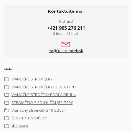
Kontaktujte ma.
Richard
+421 905 276 211
8 hod. - 18 hod.
mr@3dstromcek.sk
*****
VIANOČNÉ STROMČEKY
VIANOČNÉ STROMČEKY PODĽA TYPU
VIANOČNÉ STROČEKY PODĽA DRUHU
STROMČEKY S 3D IHLIČÍM (50-70%)
Vianočný stromček 210-220cm
ŠIROKÉ STROMČEKY
🌲 SMREK