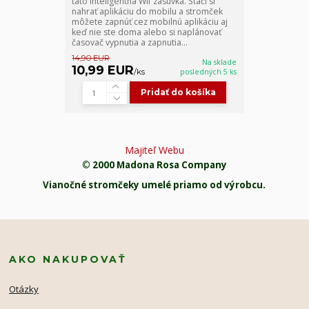
táto inteligentná Wif zásuvka. Stačí si
nahrať aplikáciu do mobilu a stromček
môžete zapnúť cez mobilnú aplikáciu aj
keď nie ste doma alebo si naplánovať
časovač vypnutia a zapnutia...
14,90 EUR
Na sklade
10,99 EUR
/
ks
posledných 5 ks
Pridať do košíka
Majiteľ Webu
© 2000 Madona Rosa Company
Vianočné stromčeky umelé priamo od výrobcu.
AKO NAKUPOVAŤ
Otázky