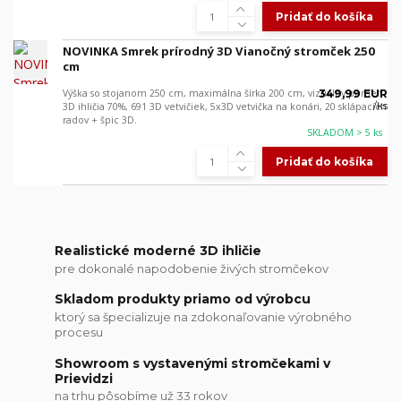
Pridať do košíka
NOVINKA Smrek prírodný 3D Vianočný stromček 250
cm
Výška so stojanom 250 cm, maximálna šírka 200 cm, vizuálny pomer
349,99 EUR
/
ks
3D ihličia 70%, 691 3D vetvičiek, 5x3D vetvička na konári, 20 sklápacích
radov + špic 3D.
SKLADOM > 5 ks
Pridať do košíka
Realistické moderné 3D ihličie
pre dokonalé napodobenie živých stromčekov
Skladom produkty priamo od výrobcu
ktorý sa špecializuje na zdokonaľovanie výrobného
procesu
Showroom s vystavenými stromčekami v
Prievidzi
na trhu pôsobíme už 33 rokov