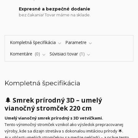
Expresné a bezpečné dodanie
bez čakania! Tovar máme na sklade.
Kompletná špecifikácia
Parametre
Komentáre
0
Súvisiaci tovar
1
Kompletná špecifikácia
🌲
Smrek prírodný 3D – umelý
vianočný stromček 220 cm
Umelý vianočný smrek prírodný s 3D vetvičkami.
Tento výnimočný stromček vznikol ako výsledok prepracovanej
výroby, kde sa dizajn stretáva s dokonalou imitáciou prírody 🌟.
Aj v oblasti umelých stromčekov sa medze nekladú – a práve tento