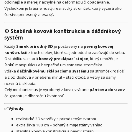
odolnejšie a menej náchylné na deformáciu či opadávanie.
Výsledkom je krásne hustý, realistický stromček, ktorý vyzerá ako
čerstvo prinesený z lesa 🌿.
⚙️
Stabilná kovová konštrukcia a dáždnikový
systém
Každý
Smrek prírodný 3D
je postavený na
pevnej kovovej
konštrukcii
z troch dielov, ktoré sa jednoducho zasúvajú do seba.
O stabilitu sa stará
kovový preklápací stojan
, ktorý umožňuje
ľahkú manipuláciu a bezpečné umiestnenie stromčeka.
Vďaka
dáždnikovému sklápaciemu systému
sa stromček rozloží
a zloží doslova v priebehu minút – stačí otočiť, a vetvy sa samy
rozvinú či sklopia.
Celý mechanizmus je vyrobený z kovu, vrátane
pántov a dorazov
,
čo garantuje dlhoročnú životnosť.
✅
Výhody:
realistické 3D vetvičky s prirodzeným tvarom
extra šírka 180 cm – bohatý a majestátny vzhľad
stabilná kovová konštrukcia a pevný stojan