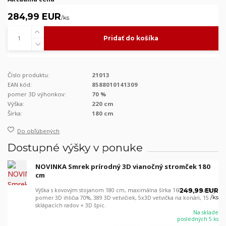
284,99 EUR
/
ks
Pridať do košíka
Číslo produktu:
21013
EAN kód:
8588010141309
pomer 3D výhonkov:
70 %
Výška:
220 cm
Šírka:
180 cm
Do obľúbených
Dostupné výšky v ponuke
NOVINKA Smrek prírodný 3D vianočný stromček 180
cm
Výška s kovovým stojanom 180 cm, maximálna šírka 160 cm, vizuálny
249,99 EUR
/
ks
pomer 3D ihličia 70%, 389 3D vetvičiek, 5x3D vetvička na konári, 15
sklápacích radov + 3D špic.
Na sklade
posledných 5 ks