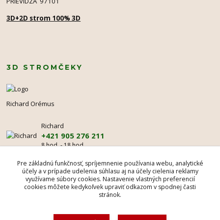
PRIEVIDZA 97101
3D+2D strom 100% 3D
3D STROMČEKY
Richard Orémus
Richard
+421 905 276 211
8 hod. - 18 hod.
mr@3dstromcek.sk
Pre základnú funkčnosť, spríjemnenie používania webu, analytické
účely a v prípade udelenia súhlasu aj na účely cielenia reklamy
využívame súbory cookies. Nastavenie vlastných preferencií
cookies môžete kedykoľvek upraviť odkazom v spodnej časti
stránok.