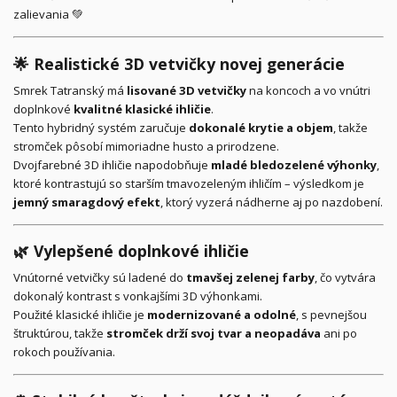
zalievania 💚
🌟
Realistické 3D vetvičky novej generácie
Smrek Tatranský má
lisované 3D vetvičky
na koncoch a vo vnútri
doplnkové
kvalitné klasické ihličie
.
Tento hybridný systém zaručuje
dokonalé krytie a objem
, takže
stromček pôsobí mimoriadne husto a prirodzene.
Dvojfarebné 3D ihličie napodobňuje
mladé bledozelené výhonky
,
ktoré kontrastujú so starším tmavozeleným ihličím – výsledkom je
jemný smaragdový efekt
, ktorý vyzerá nádherne aj po nazdobení.
🌿
Vylepšené doplnkové ihličie
Vnútorné vetvičky sú ladené do
tmavšej zelenej farby
, čo vytvára
dokonalý kontrast s vonkajšími 3D výhonkami.
Použité klasické ihličie je
modernizované a odolné
, s pevnejšou
štruktúrou, takže
stromček drží svoj tvar a neopadáva
ani po
rokoch používania.