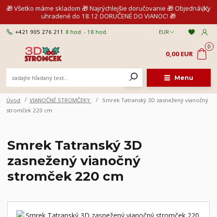
🎁 Všetko máme skladom 🎁 Najrýchlejšie doručovanie 🎁 Objednávky
uhradené do 18.12 DORUČENÉ DO VIANOC! 🎁
+421 905 276 211
8 hod. - 18 hod.
EUR
0
0,00 EUR
Menu
Úvod
VIANOČNÉ STROMČEKY
Smrek Tatranský 3D zasnežený vianočný
stromček 220 cm
Smrek Tatranský 3D
zasnežený vianočný
stromček 220 cm