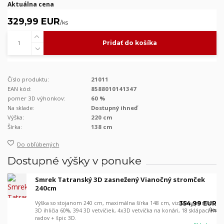
Aktuálna cena
329,99 EUR
/
ks
Pridať do košíka
Číslo produktu:
21011
EAN kód:
8588010141347
pomer 3D výhonkov:
60 %
Na sklade:
Dostupný ihneď
Výška:
220 cm
Šírka:
138 cm
Do obľúbených
Dostupné výšky v ponuke
Smrek Tatranský 3D zasnežený Vianočný stromček
240cm
Výška so stojanom 240 cm, maximálna šírka 148 cm, vizuálny pomer
354,99 EUR
/
ks
3D ihličia 60%, 394 3D vetvičiek, 4x3D vetvička na konári, 18 sklápacích
radov + špic 3D.