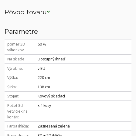
Pôvod tovaru
Parametre
pomer 3D
60 %
výhonkov
Na sklade
Dostupný ihneď
Výrobné
v EU
Výška
220 cm
Šírka
138 cm
Stojan
Kovový skladací
Počet 3d
x 4 kusy
vetvičiek na
konári
Farba ihličia
Zasnežená zelená
Prevedenie
3D + 2D ihličie