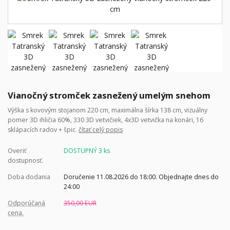
Vianočný stromček zasnežený umelým snehom
Výška s kovovým stojanom 220 cm, maximálna šírka 138 cm, vizuálny
pomer 3D ihličia 60%, 330 3D vetvičiek, 4x3D vetvička na konári, 16
sklápacích radov + špic.
čítať celý popis
Overiť
DOSTUPNÝ 3 ks
dostupnosť.
Doba dodania
Doručenie 11.08.2026 do 18:00. Objednajte dnes do
24:00
Odporúčaná
350,00 EUR
cena.