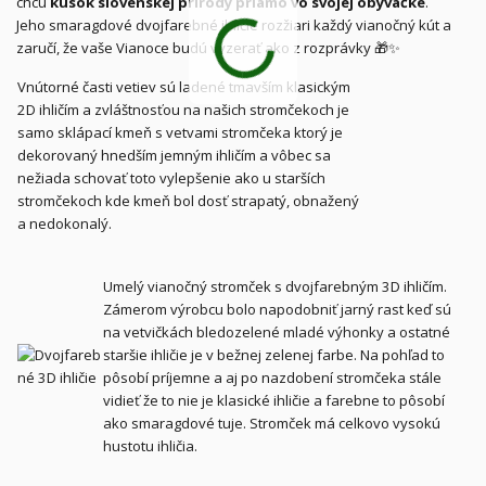
chcú
kúsok slovenskej prírody priamo vo svojej obývačke
.
Jeho smaragdové dvojfarebné ihličie rozžiari každý vianočný kút a
zaručí, že vaše Vianoce budú vyzerať ako z rozprávky 🎁✨
Vnútorné časti vetiev sú ladené tmavším klasickým
2D ihličím a zvláštnosťou na našich stromčekoch je
samo sklápací kmeň s vetvami stromčeka ktorý je
dekorovaný hnedším jemným ihličím a vôbec sa
nežiada schovať toto vylepšenie ako u starších
stromčekoch kde kmeň bol dosť strapatý, obnažený
a nedokonalý.
Umelý vianočný stromček s dvojfarebným 3D ihličím.
Zámerom výrobcu bolo napodobniť jarný rast keď sú
na vetvičkách bledozelené mladé výhonky a ostatné
staršie ihličie je v bežnej zelenej farbe. Na pohľad to
pôsobí príjemne a aj po nazdobení stromčeka stále
vidieť že to nie je klasické ihličie a farebne to pôsobí
ako smaragdové tuje. Stromček má celkovo vysokú
hustotu ihličia.