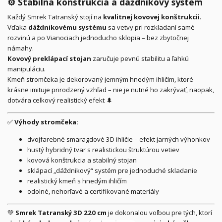
⚙️
Stabilná konštrukcia a dáždnikový systém
Každý Smrek Tatranský stojí na
kvalitnej kovovej konštrukcii
.
Vďaka
dáždnikovému systému
sa vetvy pri rozkladaní samé
rozvinú a po Vianociach jednoducho sklopia – bez zbytočnej
námahy.
Kovový preklápací stojan
zaručuje pevnú stabilitu a ľahkú
manipuláciu.
Kmeň stromčeka je dekorovaný jemným hnedým ihličím, ktoré
krásne imituje prirodzený vzhľad – nie je nutné ho zakrývať, naopak,
dotvára celkový realistický efekt 🌲
✅
Výhody stromčeka:
dvojfarebné smaragdové 3D ihličie – efekt jarných výhonkov
hustý hybridný tvar s realistickou štruktúrou vetiev
kovová konštrukcia a stabilný stojan
sklápací „dáždnikový“ systém pre jednoduché skladanie
realistický kmeň s hnedým ihličím
odolné, nehorľavé a certifikované materiály
💚
Smrek Tatranský 3D 220 cm
je dokonalou voľbou pre tých, ktorí