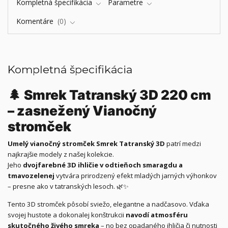
Kompletná špecifikácia
Parametre
Komentáre
0
Kompletná špecifikácia
🌲
Smrek Tatranský 3D 220 cm
– zasnežený Vianočný
stromček
Umelý vianočný stromček Smrek Tatranský 3D
patrí medzi
najkrajšie modely z našej kolekcie.
Jeho
dvojfarebné 3D ihličie v odtieňoch smaragdu a
tmavozelenej
vytvára prirodzený efekt mladých jarných výhonkov
– presne ako v tatranských lesoch. 🌿✨
Tento 3D stromček pôsobí sviežo, elegantne a nadčasovo. Vďaka
svojej hustote a dokonalej konštrukcii
navodí atmosféru
skutočného živého smreka
– no bez opadaného ihličia či nutnosti