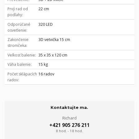
Prvý rad od
22 cm
podlahy
Odporúčané
320 LED
osvetlenie
Zakončenie
3D vetvička 15 cm
stromčeka
Veľkosť balenie
35 x 35 x 120 cm
Váha balenie
15 kg
Počet sklápacích
16 radov
radov
Kontaktujte ma.
Richard
+421 905 276 211
8 hod. - 18 hod.