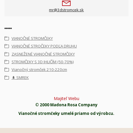
mr@3dstromcek.sk
*****
VIANOČNÉ STROMČEKY
VIANOČNÉ STROČEKY PODĽA DRUHU
ZASNEŽENÉ VIANOČNÉ STROMČEKY
STROMČEKY S 3D IHLIČÍM (50-70%)
Vianočný stromček 210-220cm
🌲 SMREK
Majiteľ Webu
© 2000 Madona Rosa Company
Vianočné stromčeky umelé priamo od výrobcu.