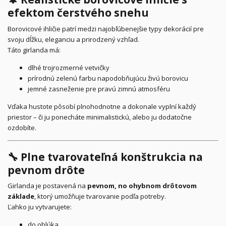
efektom čerstvého snehu
Borovicové ihličie patrí medzi najobľúbenejšie typy dekorácií pre
svoju dĺžku, eleganciu a prirodzený vzhľad.
Táto girlanda má:
dlhé trojrozmerné vetvičky
prírodnú zelenú farbu napodobňujúcu živú borovicu
jemné zasneženie pre pravú zimnú atmosféru
Vďaka hustote pôsobí plnohodnotne a dokonale vyplní každý
priestor – či ju ponecháte minimalistickú, alebo ju dodatočne
ozdobíte.
🔧 Plne tvarovateľná konštrukcia na
pevnom drôte
Girlanda je postavená na
pevnom, no ohybnom drôtovom
základe
, ktorý umožňuje tvarovanie podľa potreby.
Ľahko ju vytvarujete:
do oblúka