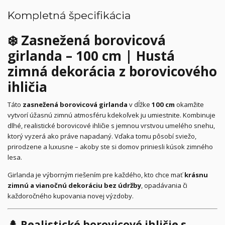
Kompletná špecifikácia
❄️ Zasnežená borovicová
girlanda – 100 cm | Hustá
zimná dekorácia z borovicového
ihličia
Táto
zasnežená borovicová girlanda
v dĺžke
100 cm
okamžite
vytvorí úžasnú zimnú atmosféru kdekoľvek ju umiestnite. Kombinuje
dlhé, realistické borovicové ihličie s jemnou vrstvou umelého snehu,
ktorý vyzerá ako práve napadaný. Vďaka tomu pôsobí sviežo,
prirodzene a luxusne – akoby ste si domov priniesli kúsok zimného
lesa.
Girlanda je výborným riešením pre každého, kto chce mať
krásnu
zimnú a vianočnú dekoráciu bez údržby
, opadávania či
každoročného kupovania novej výzdoby.
🌲 Realistické borovicové ihličie s