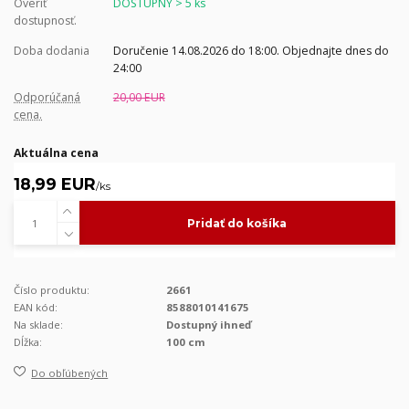
Overiť
DOSTUPNÝ > 5 ks
dostupnosť.
Doba dodania
Doručenie 14.08.2026 do 18:00. Objednajte dnes do
24:00
Odporúčaná
20,00 EUR
cena.
Aktuálna cena
18,99 EUR
/
ks
Pridať do košíka
Číslo produktu:
2661
EAN kód:
8588010141675
Na sklade:
Dostupný ihneď
Dĺžka:
100 cm
Do obľúbených