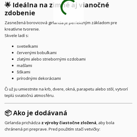
🌟 Ideálna na zimné aj vianočné
zdobenie
Zasnežená borovicová girlanda je perfektným základom pre
kreatívne tvorenie.
Skvele ladí s:
svetielkami
červenými bobuľkami
zlatými alebo striebornými ozdobami
mašľami
šiškami
prírodnými dekoráciami
Či už ju umiestnite na krb, dvere, okná, parapetu alebo stôl, vytvorí
teplú sviatočnú atmosféru.
📦 Ako je dodávaná
Girlanda prichádza
z výroby čiastočne zložená
, aby bola
chránená pri preprave. Pred použitím stačí vetvičky: