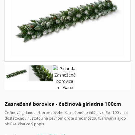
Zasnežená borovica - čečinová girladna 100cm
Čečinová girlanda s borovicového zasneženého ihličia v dĺžke 100 cm s
dostatočnou hustotou na pevnom drôte s možnosťou tvarovania aj do
oblúka.
čítať celý popis