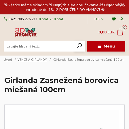
🎁 Všetko máme skladom 🎁 Najrýchlejšie doručovanie 🎁 Objednávky
uhradené do 18.12 DORUČENÉ DO VIANOC! 🎁
+421 905 276 211
8 hod. - 18 hod.
EUR
0
0,00 EUR
Menu
Úvod
VENCE A GIRLANDY
Girlanda Zasnežená borovica miešaná 100cm
Girlanda Zasnežená borovica
miešaná 100cm