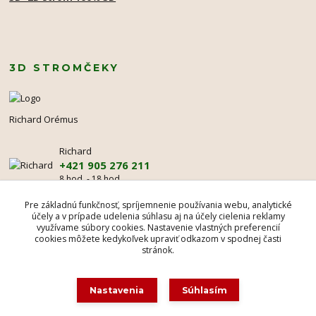
3D STROMČEKY
Richard Orémus
Richard
+421 905 276 211
8 hod. - 18 hod.
mr@3dstromcek.sk
Pre základnú funkčnosť, spríjemnenie používania webu, analytické
účely a v prípade udelenia súhlasu aj na účely cielenia reklamy
využívame súbory cookies. Nastavenie vlastných preferencií
cookies môžete kedykoľvek upraviť odkazom v spodnej časti
stránok.
Nastavenia
Súhlasím
Ochranná známka Madona Rosa © 1995