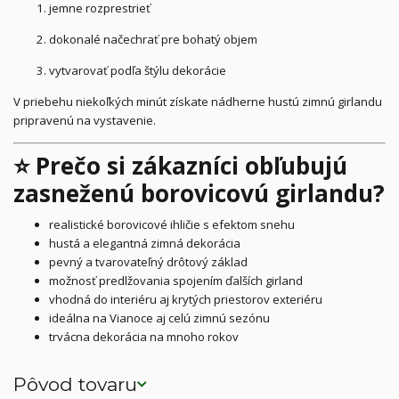
jemne rozprestrieť
dokonalé načechrať pre bohatý objem
vytvarovať podľa štýlu dekorácie
V priebehu niekoľkých minút získate nádherne hustú zimnú girlandu
pripravenú na vystavenie.
⭐ Prečo si zákazníci obľubujú
zasneženú borovicovú girlandu?
realistické borovicové ihličie s efektom snehu
hustá a elegantná zimná dekorácia
pevný a tvarovateľný drôtový základ
možnosť predlžovania spojením ďalších girland
vhodná do interiéru aj krytých priestorov exteriéru
ideálna na Vianoce aj celú zimnú sezónu
trvácna dekorácia na mnoho rokov
Pôvod tovaru