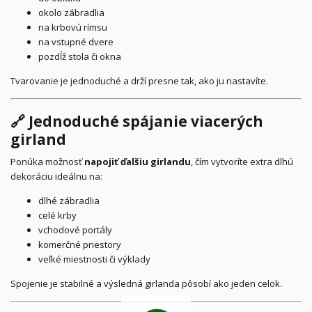
okolo zábradlia
na krbovú rímsu
na vstupné dvere
pozdĺž stola či okna
Tvarovanie je jednoduché a drží presne tak, ako ju nastavíte.
🔗 Jednoduché spájanie viacerých
girland
Ponúka možnosť
napojiť ďalšiu girlandu
, čím vytvoríte extra dlhú
dekoráciu ideálnu na:
dlhé zábradlia
celé krby
vchodové portály
komerčné priestory
veľké miestnosti či výklady
Spojenie je stabilné a výsledná girlanda pôsobí ako jeden celok.